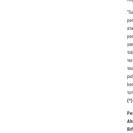
“Se
per
at
pe
ya
tid
te
tin
pid
ber
tut
(*)
Pe
Ah
Rif