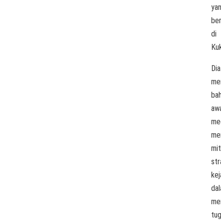
ya
be
di
Kuk
Dia
me
ba
aw
me
me
mit
str
kej
da
me
tu