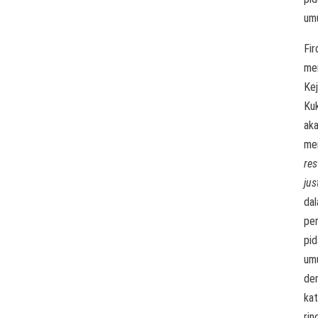
um
Fir
me
Kej
Ku
ak
me
res
jus
da
pe
pid
um
de
kat
rin