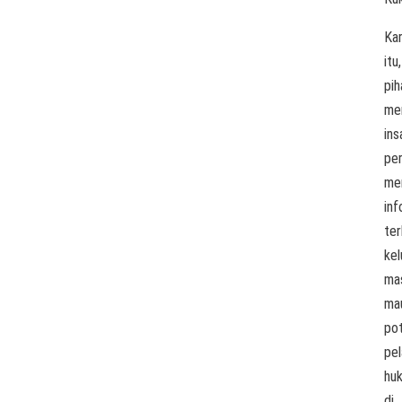
Ka
itu,
pih
me
ins
pe
me
inf
ter
kel
ma
ma
po
pe
hu
di