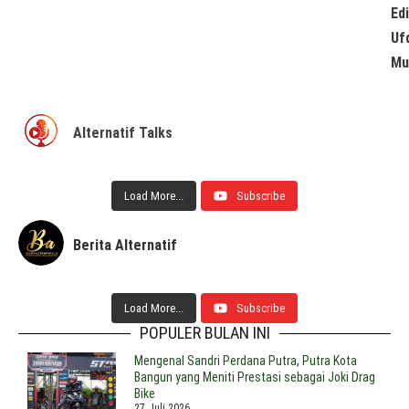
Edi
Ufq
Mu
Alternatif Talks
Load More...
Subscribe
Berita Alternatif
Load More...
Subscribe
POPULER BULAN INI
Mengenal Sandri Perdana Putra, Putra Kota
Bangun yang Meniti Prestasi sebagai Joki Drag
Bike
27 Juli 2026