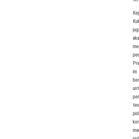
Kej
Ku
jug
ak
me
pe
Pri
ini
ber
un
pe
tin
pid
kor
ma
pid