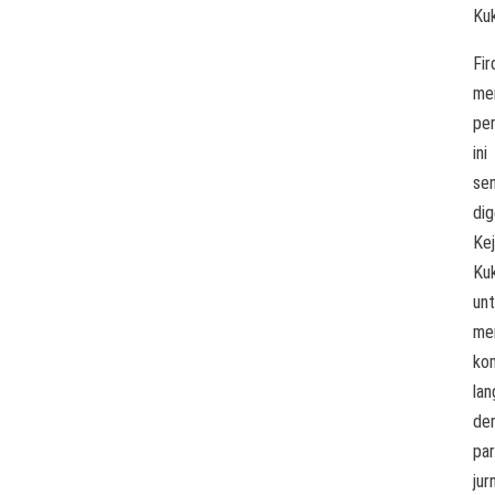
Kuk
Fir
men
pe
ini
se
dig
Kej
Ku
un
men
ko
la
de
pa
jur