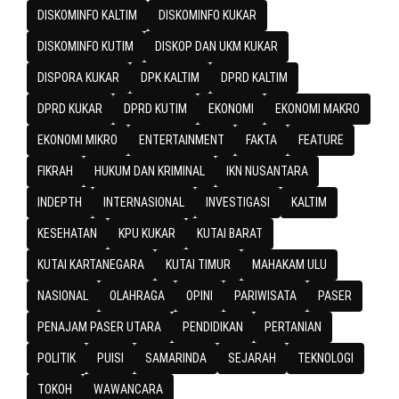
DISKOMINFO KALTIM
DISKOMINFO KUKAR
DISKOMINFO KUTIM
DISKOP DAN UKM KUKAR
DISPORA KUKAR
DPK KALTIM
DPRD KALTIM
DPRD KUKAR
DPRD KUTIM
EKONOMI
EKONOMI MAKRO
EKONOMI MIKRO
ENTERTAINMENT
FAKTA
FEATURE
FIKRAH
HUKUM DAN KRIMINAL
IKN NUSANTARA
INDEPTH
INTERNASIONAL
INVESTIGASI
KALTIM
KESEHATAN
KPU KUKAR
KUTAI BARAT
KUTAI KARTANEGARA
KUTAI TIMUR
MAHAKAM ULU
NASIONAL
OLAHRAGA
OPINI
PARIWISATA
PASER
PENAJAM PASER UTARA
PENDIDIKAN
PERTANIAN
POLITIK
PUISI
SAMARINDA
SEJARAH
TEKNOLOGI
TOKOH
WAWANCARA