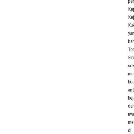
pe
Ke
Kej
Ku
ya
bar
Te
Fir
sek
me
ke
ant
kej
da
aw
me
di