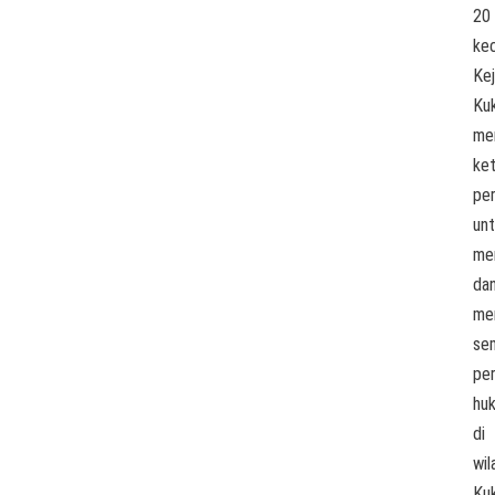
20
ke
Kej
Ku
me
ke
pe
un
me
da
me
se
per
hu
di
wil
Kuk