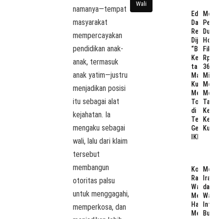
Wali
namanya—tempat
Edi
Meng
masyarakat
Damansy
Peng
Resmi
Duga
mempercayakan
Dijuluki
Hono
pendidikan anak-
“Bapak
Fiktif
Kerukunan
Rp
anak, termasuk
tapi
36
anak yatim—justru
Mampuka
Miliar
Kukar
Mome
menjadikan posisi
Menjaga
Memb
itu sebagai alat
Toleransi
Tata
di
Kelol
kejahatan. Ia
Tengah
Keua
mengaku sebagai
Gelomba
Kuka
IKN?
wali, lalu dari klaim
tersebut
membangun
Koperasi
Megaw
Rasa
Iran,
otoritas palsu
Waralaba
dan
untuk menggagahi,
Mengkhia
Wari
Hatta,
Inter
memperkosa, dan
Menumba
Bung