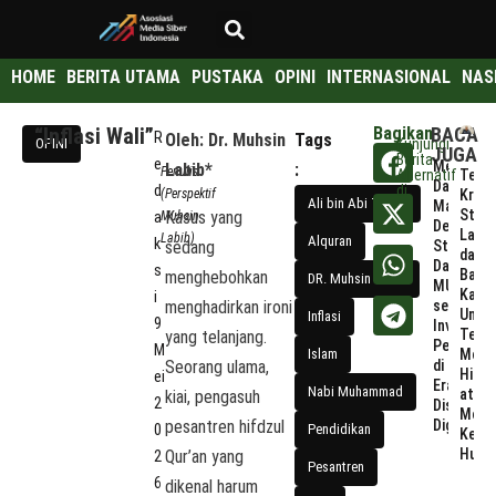
HOME
BERITA UTAMA
PUSTAKA
OPINI
INTERNASIONAL
NAS
“Inflasi Wali”
Bagikan
BACA
R
Oleh: Dr. Muhsin
Tags
OPINI
Kunjungi
JUGA
Berita
e
Menyiapk
Labib*
:
Penulis.
Telaa
Alternatif
Dai
d
di
Kritis
(Perspektif
Ali bin Abi Thalib
:
Masa
Stat
Kasus yang
a
Muhsin
Depan:
Laha
Labib)
Alquran
k
sedang
Standaris
dan
Dai
s
Bang
menghebohkan
DR. Muhsin Labib
MUI
Kamp
i
menghadirkan ironi
sebagai
Unika
Inflasi
9
Investasi
Tengg
yang telanjang.
Peradaba
M
Menu
Islam
Seorang ulama,
di
Hibah
ei
Era
Nabi Muhammad
atau
kiai, pengasuh
2
Disrupsi
Menu
pesantren hifdzul
Digital
0
Pendidikan
Kepas
Huku
Qur’an yang
2
Pesantren
6
dikenal harum