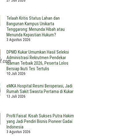
27 Juli 2026
sa
oroti
dalam
ngai
enurunan
Pandangan
yang
PBD
Ketua
Telaah Kritis Status Lahan dan
ukar
Yayasan
Bangunan Kampus Unikarta
ahun
Kutai
Tenggarong: Menunda Hibah atau
026
Kartanegara
Menunda Kepastian Hukum?
3 Agustus 2026
DPMD Kukar Umumkan Hasil Seleksi
Administrasi Rekrutmen Pendekar
if.com
Idaman Terbaik 2026, Peserta Lolos
Bersiap Ikuti Tes Tertulis
10 Juli 2026
eMKA Hospital Resmi Beroperasi, Jadi
Rumah Sakit Swasta Pertama di Kukar
13 Juli 2026
Profil Faisal: Kisah Sukses Putra Hakim
yang Jadi Pendiri Bisnis Pioneer Gadai
Indonesia
3 Agustus 2026