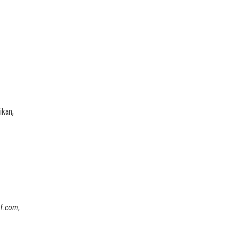
kan,
if.com
,