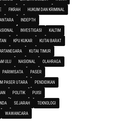
E
FIKRAH
HUKUM DAN KRIMINAL
SANTARA
INDEPTH
ASIONAL
INVESTIGASI
KALTIM
TAN
KPU KUKAR
KUTAI BARAT
kan
KARTANEGARA
KUTAI TIMUR
M ULU
NASIONAL
OLAHRAGA
PARIWISATA
PASER
M PASER UTARA
PENDIDIKAN
IAN
POLITIK
PUISI
NDA
SEJARAH
TEKNOLOGI
WAWANCARA