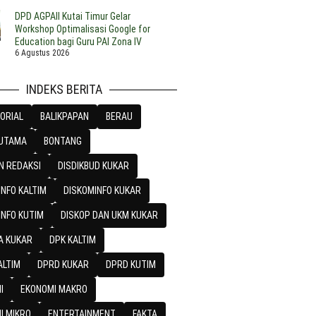
DPD AGPAII Kutai Timur Gelar
Workshop Optimalisasi Google for
Education bagi Guru PAI Zona IV
6 Agustus 2026
INDEKS BERITA
ORIAL
BALIKPAPAN
BERAU
 UTAMA
BONTANG
N REDAKSI
DISDIKBUD KUKAR
NFO KALTIM
DISKOMINFO KUKAR
INFO KUTIM
DISKOP DAN UKM KUKAR
A KUKAR
DPK KALTIM
ALTIM
DPRD KUKAR
DPRD KUTIM
I
EKONOMI MAKRO
I MIKRO
ENTERTAINMENT
FAKTA