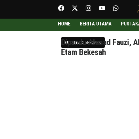
HOME
BERITA UTAMA
PUSTAK
Dipandu Ahmad Fauzi, A
KUTAI KARTANEGARA
Etam Bekesah