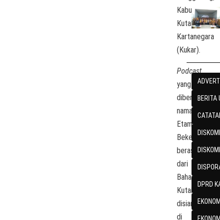
Kabupaten
Kutai
Kartanegara
(Kukar).
Podcast
ADVERT
yang
diberi
BERITA
nama
CATATA
Etam
DISKOMI
Bekesah,
berasal
DISKOM
dari
DISPOR
Bahasa
DPRD K
Kutai,
EKONOM
disiarkan
di
EKONOM