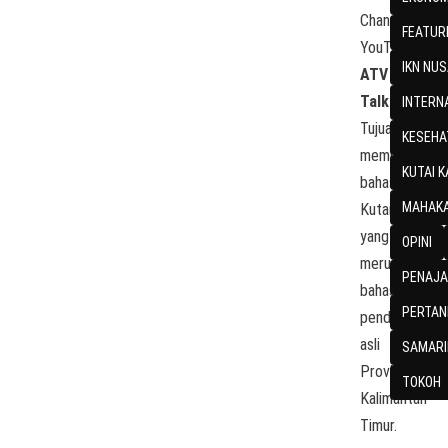
Channel
FEATUR
YouTube
IKN NU
ATV
Talks
.
INTERN
Tujuannya,
KESEHA
memperkenal
KUTAI 
bahasa
MAHAKA
Kutai
yang
OPINI
merupakan
PENAJA
bahasa
PERTAN
penduduk
asli
SAMARI
Provinsi
TOKOH
Kalimantan
Timur.