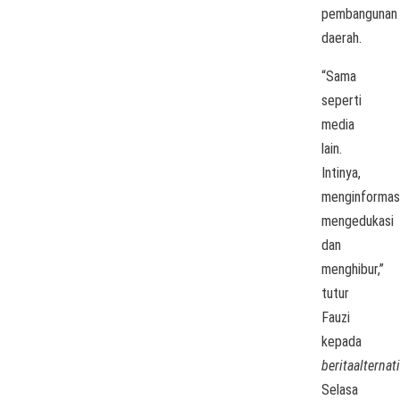
pembangunan
daerah.
“Sama
seperti
media
lain.
Intinya,
menginformasi
mengedukasi
dan
menghibur,”
tutur
Fauzi
kepada
beritaalternat
Selasa