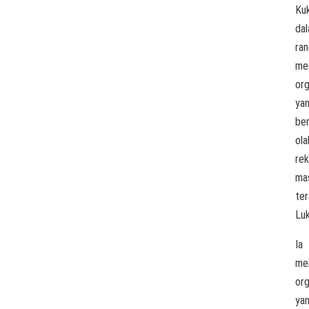
Ku
da
ra
me
org
ya
ber
ola
rek
mas
te
Lu
Ia
mel
org
ya