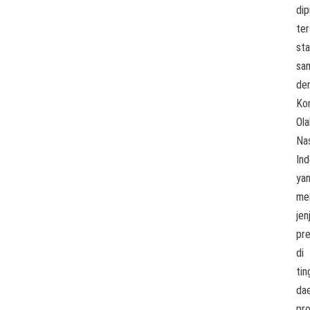
dip
te
st
sa
de
Ko
Ola
Nas
Ind
ya
mem
jen
pre
di
tin
dae
pro