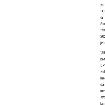
yai
FO
di
Su
ta
202
jel
“Al
ke
DP
Ku
me
da
me
su
kam