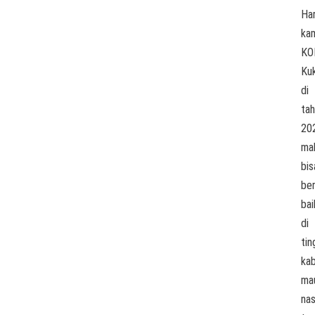
Ha
ka
KO
Ku
di
ta
20
ma
bis
be
bai
di
tin
ka
ma
nas