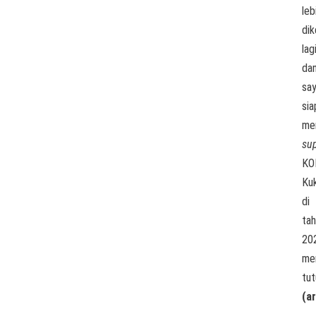
leb
di
lag
da
sa
sia
me
su
KO
Ku
di
ta
20
me
tut
(ar