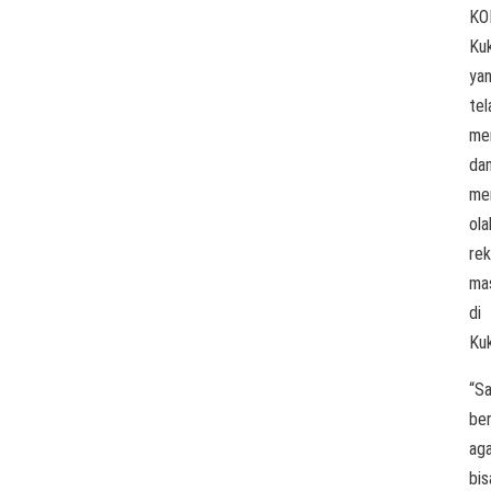
KO
Ku
ya
tel
me
da
me
ola
rek
ma
di
Kuk
“S
be
ag
bis