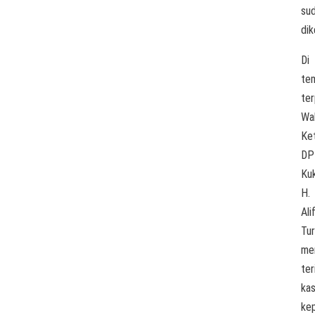
su
di
Di
te
ter
Wak
Ke
DP
Ku
H.
Ali
Tur
me
ter
kas
ke