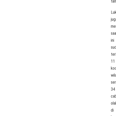
ta
Lu
jug
me
sa
ini
su
te
11
koo
wil
ser
34
ca
ola
di