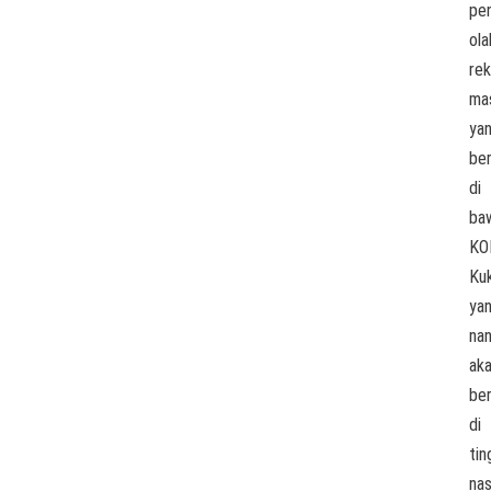
pe
ola
rek
ma
ya
be
di
ba
KO
Kuk
ya
nan
ak
ber
di
tin
nas