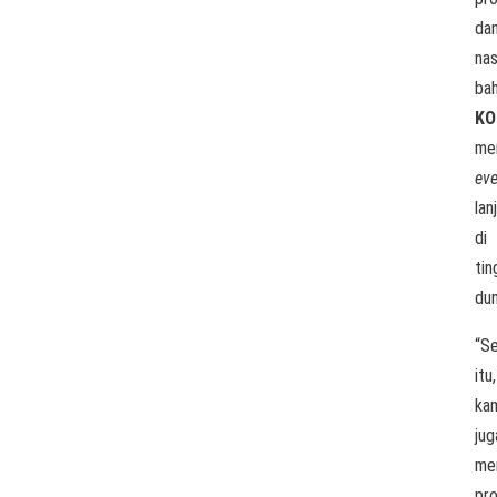
da
nas
ba
KO
mem
ev
lan
di
tin
dun
“Se
itu,
ka
jug
me
pr