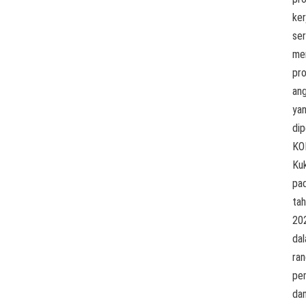
ker
ser
me
pr
an
ya
dip
KO
Ku
pa
ta
20
da
ra
pe
da