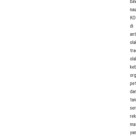
ba
na
KO
di
ant
ola
tra
ola
ke
org
pe
da
tan
ser
rek
ma
ya