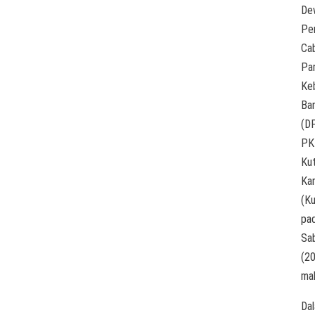
De
Pe
Ca
Par
Ke
Ba
(D
PK
Kut
Ka
(Ku
pa
Sa
(2
ma
Da