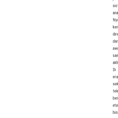
si
ana
Nya
ke
di
dar
aw
sa
akh
Di
era
sek
tek
be
et
bis