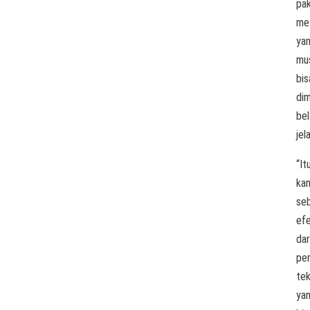
pak
me
ya
mu
bis
di
bel
jel
“It
ka
se
ef
dar
pe
tek
ya