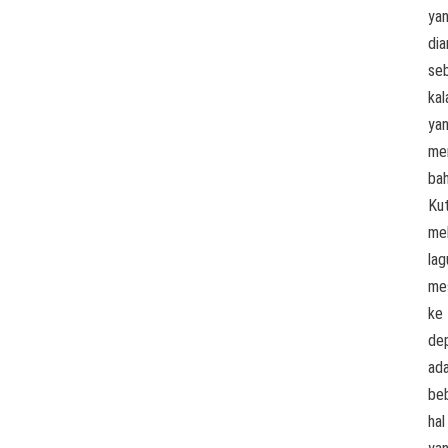
ya
dia
se
kal
ya
me
ba
Kut
mel
lag
me
ke
de
ad
be
hal