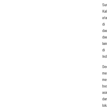
Su
Kal
at
di
da
da
lain
di
Ind
De
me
me
bu
asi
da
lok