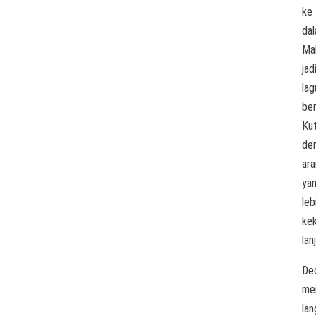
ke
dal
Ma
jad
lag
be
Kut
de
ar
ya
leb
kek
lan
De
me
lan