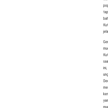
po
tap
ba
Kut
jel
Ge
mu
Kut
sa
ini,
un
Ded
mem
ke
ya
mu