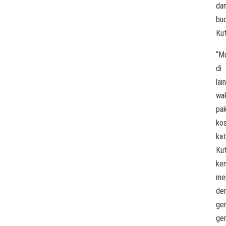
da
bu
Kut
“M
di
lain
wa
pak
ko
ka
Kut
ke
me
de
ge
ge