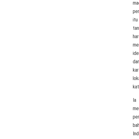
ma
pe
itu
ta
har
me
ide
da
kar
loka
kat
Ia
me
pe
ba
Ind