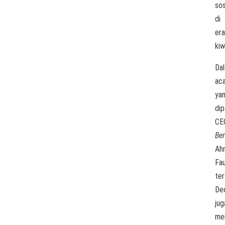
sos
di
era
kiw
Da
ac
ya
di
CE
Ber
Ah
Fau
ter
De
jug
me