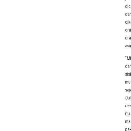
dic
da
di
ora
or
asi
“Mi
dar
sisi
mu
saj
Dul
rec
itu
ma
pak