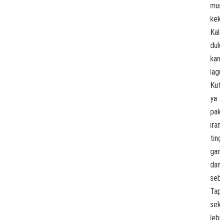
mu
kek
Kal
dul
ka
lag
Kut
ya
pak
ira
tin
ga
da
seb
Tap
se
leb