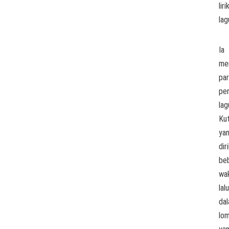
liri
lag
Ia
men
pa
pe
lag
Kut
ya
diri
be
wa
lalu
da
lo