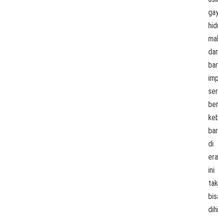
ga
hid
ma
da
ba
imp
ser
be
ke
ba
di
era
ini
tak
bis
dih