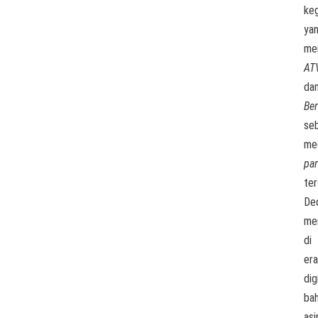
keg
ya
me
AT
da
Ber
se
me
par
ter
De
me
di
era
dig
ba
asi