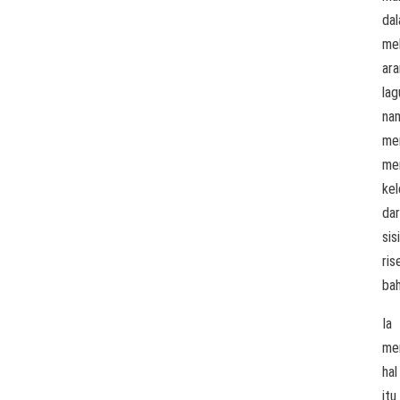
da
me
ar
lag
na
me
me
ke
dar
sisi
ris
bah
Ia
me
hal
itu