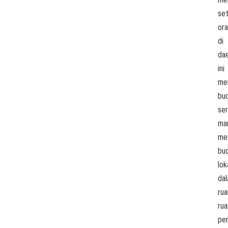
set
or
di
da
ini
me
bu
ser
ma
me
bu
lok
da
rua
ru
pe