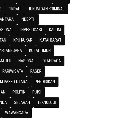
E
FIKRAH
HUKUM DAN KRIMINAL
SANTARA
INDEPTH
ASIONAL
INVESTIGASI
KALTIM
TAN
KPU KUKAR
KUTAI BARAT
KARTANEGARA
KUTAI TIMUR
M ULU
NASIONAL
OLAHRAGA
PARIWISATA
PASER
M PASER UTARA
PENDIDIKAN
IAN
POLITIK
PUISI
NDA
SEJARAH
TEKNOLOGI
WAWANCARA