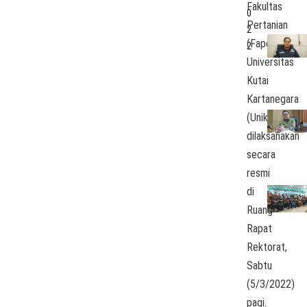
Fakultas
De
S
0
Su
P
Pertanian
2
Pa
A
(Faperta)
Ilir
K
2
T
Universitas
2
Kutai
Kartanegara
(Unikarta)
dilaksanakan
secara
resmi
di
Ruang
Rapat
Rektorat,
Sabtu
(5/3/2022)
pagi.