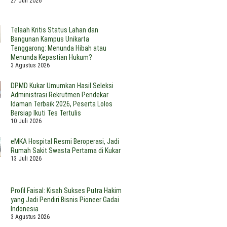
27 Juli 2026
sa
oroti
dalam
ngai
enurunan
Pandangan
yang
PBD
Ketua
Telaah Kritis Status Lahan dan
ukar
Yayasan
Bangunan Kampus Unikarta
ahun
Kutai
Tenggarong: Menunda Hibah atau
026
Kartanegara
Menunda Kepastian Hukum?
3 Agustus 2026
DPMD Kukar Umumkan Hasil Seleksi
Administrasi Rekrutmen Pendekar
Idaman Terbaik 2026, Peserta Lolos
Bersiap Ikuti Tes Tertulis
10 Juli 2026
eMKA Hospital Resmi Beroperasi, Jadi
Rumah Sakit Swasta Pertama di Kukar
13 Juli 2026
Profil Faisal: Kisah Sukses Putra Hakim
yang Jadi Pendiri Bisnis Pioneer Gadai
Indonesia
3 Agustus 2026