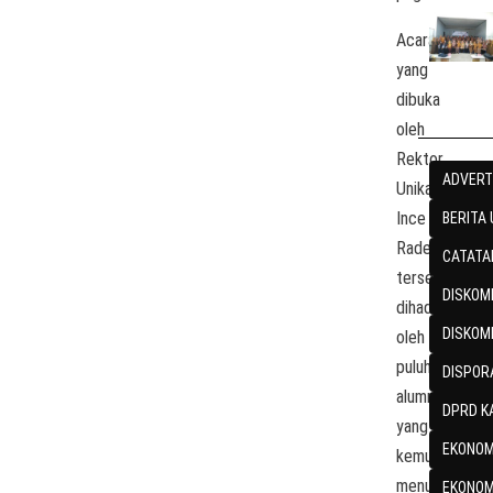
Acara
yang
dibuka
oleh
Rektor
ADVERT
Unikarta
Ince
BERITA
Raden
CATATA
tersebut
DISKOMI
dihadiri
DISKOM
oleh
puluhan
DISPOR
alumni
DPRD K
yang
EKONOM
kemudian
menunjuk
EKONOM