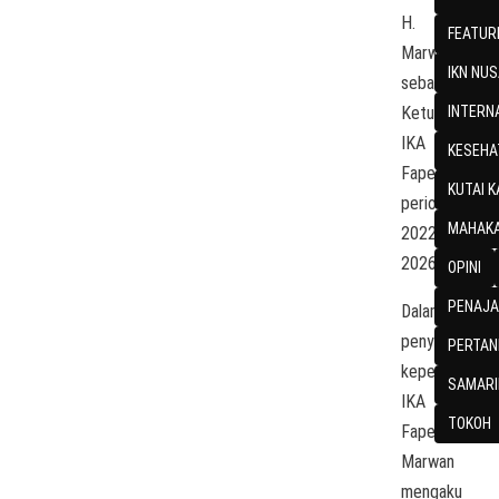
H.
FEATUR
Marwan
IKN NU
sebagai
Ketua
INTERN
IKA
KESEHA
Faperta
KUTAI 
periode
MAHAKA
2022-
2026.
OPINI
PENAJA
Dalam
penyegaran
PERTAN
kepengurusan
SAMARI
IKA
TOKOH
Faperta,
Marwan
mengaku