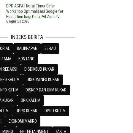
DPD AGPAII Kutai Timur Gelar
Workshop Optimalisasi Google for
Education bagi Guru PAI Zona IV
6 Agustus 2026
INDEKS BERITA
ORIAL
BALIKPAPAN
BERAU
 UTAMA
BONTANG
N REDAKSI
DISDIKBUD KUKAR
NFO KALTIM
DISKOMINFO KUKAR
INFO KUTIM
DISKOP DAN UKM KUKAR
A KUKAR
DPK KALTIM
ALTIM
DPRD KUKAR
DPRD KUTIM
I
EKONOMI MAKRO
I MIKRO
ENTERTAINMENT
FAKTA