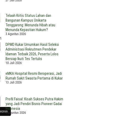
27 Juli 2026
e-
1
Telaah Kritis Status Lahan dan
Bangunan Kampus Unikarta
en
hasiswa
ahasiswa
Tenggarong: Menunda Hibah atau
I
MKM
UNPAM
Menunda Kepastian Hukum?
adi
PAM
atih
3 Agustus 2026
t,
akan
arang
n
galkan
latihan
aruna
DPMD Kukar Umumkan Hasil Seleksi
k
nva
ilandak
Administrasi Rekrutmen Pendekar
r
arat
Idaman Terbaik 2026, Peserta Lolos
MS,
embangkan
Bersiap Ikuti Tes Tertulis
istem
ngkatkan
UMKM
10 Juli 2026
a
ativitas
r
n
eMKA Hospital Resmi Beroperasi, Jadi
nesia
siapan
Rumah Sakit Swasta Pertama di Kukar
ft
13 Juli 2026
ll
nerasi
da
Profil Faisal: Kisah Sukses Putra Hakim
yang Jadi Pendiri Bisnis Pioneer Gadai
Indonesia
micron
3 Agustus 2026