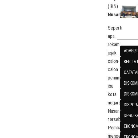
(IKN)
Nusantara
.
Seperti
apa
rekam
ADVERT
jejak
calon-
BERITA
calon
CATATA
pemimpin
DISKOMI
ibu
kota
DISKOM
negara
DISPOR
Nusantara
DPRD K
tersebut?
EKONOM
Pembahasan
mengenai
EKONOM