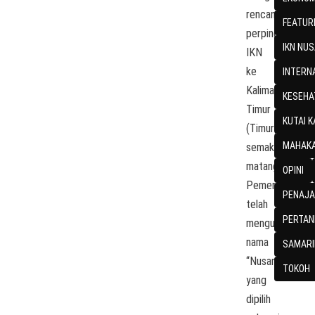
rencana
FEATUR
perpindahan
IKN NU
IKN
ke
INTERN
Kalimantan
KESEHA
Timur
KUTAI 
(Timur)
MAHAKA
semakin
matang.
OPINI
Pemerintah
PENAJA
telah
PERTAN
mengumumkan
nama
SAMARI
“Nusantara”
TOKOH
yang
dipilih