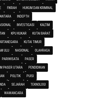
E
FIKRAH
HUKUM DAN KRIMINAL
SANTARA
INDEPTH
ASIONAL
INVESTIGASI
KALTIM
TAN
KPU KUKAR
KUTAI BARAT
KARTANEGARA
KUTAI TIMUR
M ULU
NASIONAL
OLAHRAGA
PARIWISATA
PASER
M PASER UTARA
PENDIDIKAN
IAN
POLITIK
PUISI
NDA
SEJARAH
TEKNOLOGI
WAWANCARA