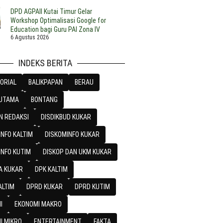
DPD AGPAII Kutai Timur Gelar
Workshop Optimalisasi Google for
Education bagi Guru PAI Zona IV
6 Agustus 2026
INDEKS BERITA
ORIAL
BALIKPAPAN
BERAU
 UTAMA
BONTANG
N REDAKSI
DISDIKBUD KUKAR
NFO KALTIM
DISKOMINFO KUKAR
INFO KUTIM
DISKOP DAN UKM KUKAR
A KUKAR
DPK KALTIM
ALTIM
DPRD KUKAR
DPRD KUTIM
I
EKONOMI MAKRO
I MIKRO
ENTERTAINMENT
FAKTA