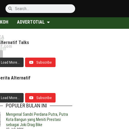
KOH
ADVERTOTIAL
CA
ngi
GA
lternatif Talks
ncuran
tala
estival
if.com
u
rneo
an
atif
tro
mpil
ameran
ohadikusumo:
nggung
onferensi
Load More...
Subscribe
ntara
ternasional
sia-
re
frika
ong
gyakarta,
026
erita Alternatif
usunan
rsonil
sung
omosikan
onsep
konomian
au
ultidiplomasi,
onal
pada
idupkan
Load More...
Subscribe
nia
embali
POPULER BULAN INI
pirit
andung
Mengenal Sandri Perdana Putra, Putra
ntuk
Kota Bangun yang Meniti Prestasi
enerasi
sebagai Joki Drag Bike
bad