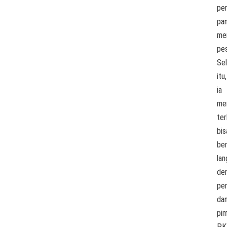
per
pa
me
pes
Sel
itu,
ia
me
te
bis
be
la
de
pe
da
pi
PK