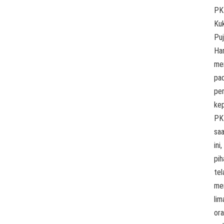
PK
Kuk
Puj
Har
me
pa
pe
ke
PK
sa
ini,
pih
tel
me
lim
or