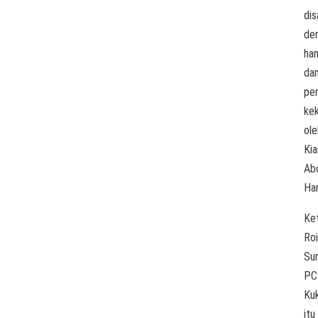
di
de
ha
da
pe
ke
ole
Kia
Ab
Ha
Ke
Ro
Sur
PC
Ku
itu