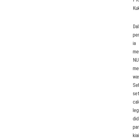
Kuk
Da
pem
ia
me
NU
me
was
Se
set
cal
leg
did
pa
kiai