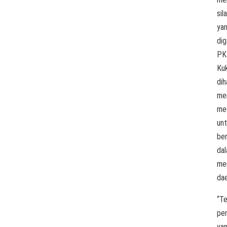
sil
ya
di
PK
Ku
dih
me
me
un
ber
da
me
dae
“T
pen
ya