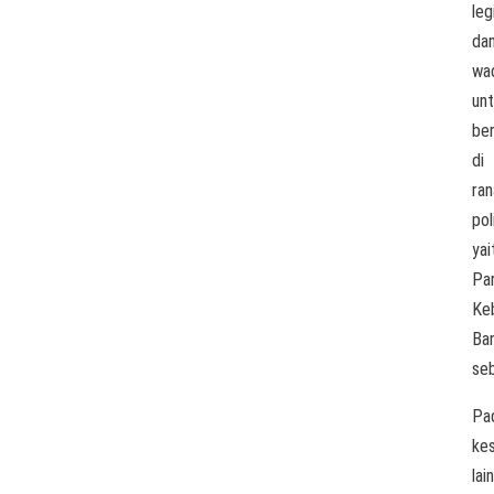
leg
da
wa
un
ber
di
ran
pol
yai
Par
Ke
Ban
seb
Pa
ke
lain