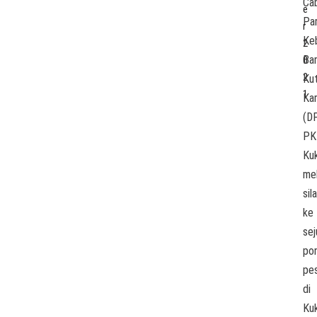
Ca
e
Par
r
Ke
2
Ba
0
2
Kut
1
Ka
(D
PK
Kuk
me
sil
ke
sej
po
pe
di
Kuk