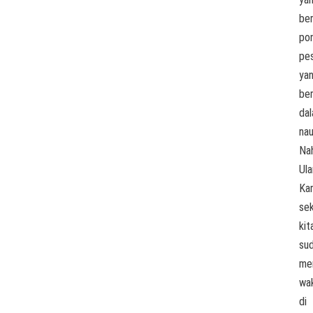
ber
po
pe
ya
be
da
na
Nah
Ula
Ka
se
kit
su
me
wak
di