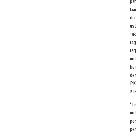
pa
kiai
da
us
tak
rag
ra
un
ber
de
PK
Kuk
“T
un
pe
pen