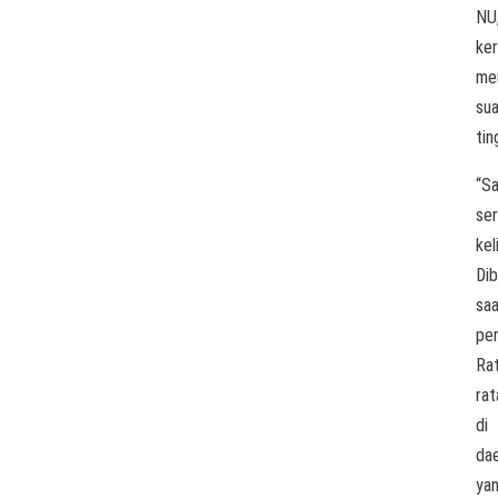
NU
ke
me
sua
tin
“S
ser
keli
Di
sa
pem
Ra
rat
di
da
ya