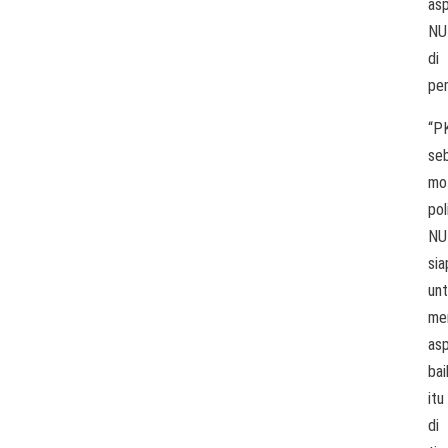
asp
NU
di
pe
“P
se
mo
pol
NU
sia
un
me
asp
bai
itu
di