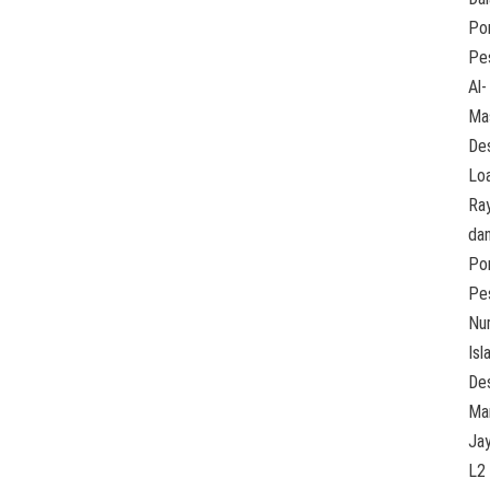
Po
Pe
Al-
Ma
De
Lo
Ray
da
Po
Pe
Nur
Isl
De
Ma
Ja
L2