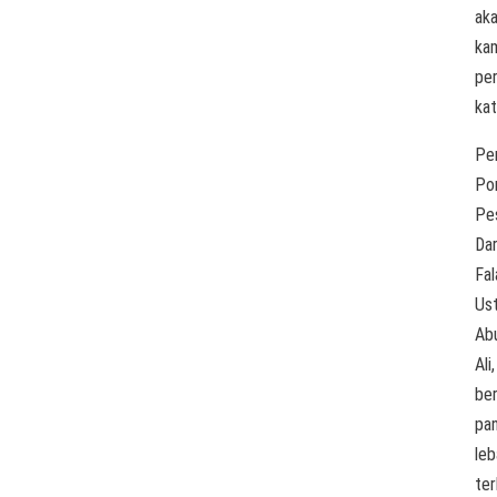
ak
ka
per
kat
Pe
Po
Pe
Dar
Fal
Us
Ab
Ali,
ber
pa
leb
ter