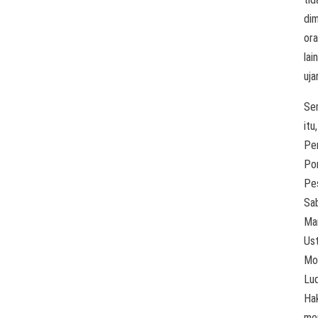
dim
or
lain
uja
Se
itu,
Pe
Po
Pe
Sab
Ma
Us
Mo
Lu
Ha
me