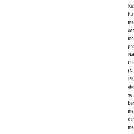
Kal
itu
me
se
mo
pol
Nah
Ul
(NU
PK
ak
sel
be
me
da
me