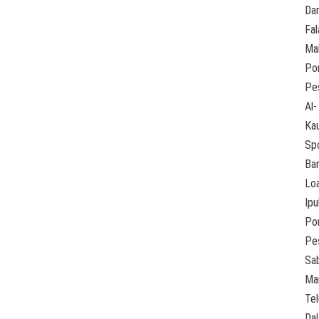
Dar
Fal
Mal
Po
Pe
Al-
Ka
Sp
Ba
Lo
Ipu
Po
Pe
Sab
Ma
Tel
Dal