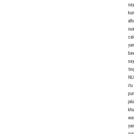
sa
kun
alh
sua
cal
ya
ba
sa
tin
NU
itu
pu
jalu
khu
was
ya
tid