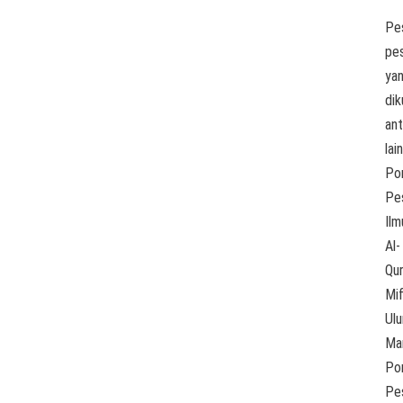
Pe
pe
ya
dik
ant
lain
Po
Pe
Ilm
Al-
Qu
Mif
Ul
Ma
Po
Pe