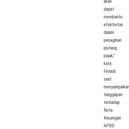
akan
dapat
membantu
efektivitas
dalam
penagihan
piutang
pajak,”
kata
Firnadi
saat
menyampaika
tanggapan
terhadap
Nota
Keuangan
APBD