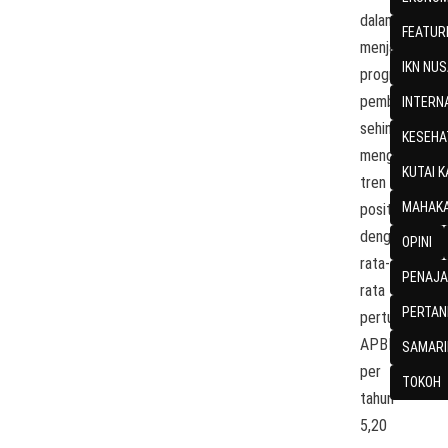
dalam
FEATUR
menjalankan
IKN NU
program
pembangunan
INTERN
sehingga
KESEHA
menghasilkan
KUTAI 
tren
MAHAKA
positif
dengan
OPINI
rata-
PENAJA
rata
PERTAN
pertumbuhan
APBD
SAMARI
per
TOKOH
tahun
5,20