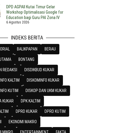
DPD AGPAII Kutai Timur Gelar
Workshop Optimalisasi Google for
Education bagi Guru PAI Zona IV
6 Agustus 2026
INDEKS BERITA
ORIAL
BALIKPAPAN
BERAU
 UTAMA
BONTANG
N REDAKSI
DISDIKBUD KUKAR
NFO KALTIM
DISKOMINFO KUKAR
INFO KUTIM
DISKOP DAN UKM KUKAR
A KUKAR
DPK KALTIM
ALTIM
DPRD KUKAR
DPRD KUTIM
I
EKONOMI MAKRO
I MIKRO
ENTERTAINMENT
FAKTA