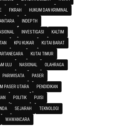
E
FIKRAH
HUKUM DAN KRIMINAL
SANTARA
INDEPTH
ASIONAL
INVESTIGASI
KALTIM
TAN
KPU KUKAR
KUTAI BARAT
KARTANEGARA
KUTAI TIMUR
M ULU
NASIONAL
OLAHRAGA
PARIWISATA
PASER
M PASER UTARA
PENDIDIKAN
IAN
POLITIK
PUISI
NDA
SEJARAH
TEKNOLOGI
WAWANCARA