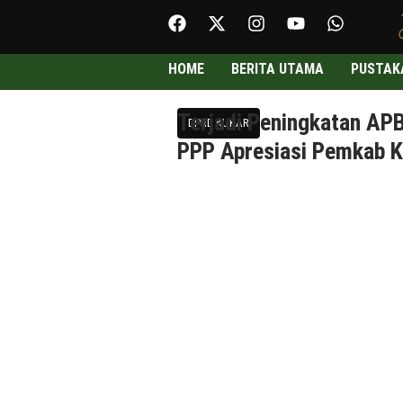
HOME
BERITA UTAMA
PUSTAK
Terjadi Peningkatan AP
DPRD KUKAR
PPP Apresiasi Pemkab K