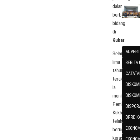
dalam
berbagai
bidang
di
Kukar
.
ADVERT
Selama
lima
BERITA
tahun
CATATA
terakhir,
DISKOMI
ia
menilai
DISKOM
Pemkab
DISPOR
Kukar
DPRD K
telah
EKONOM
berusaha
keras
EKONOM