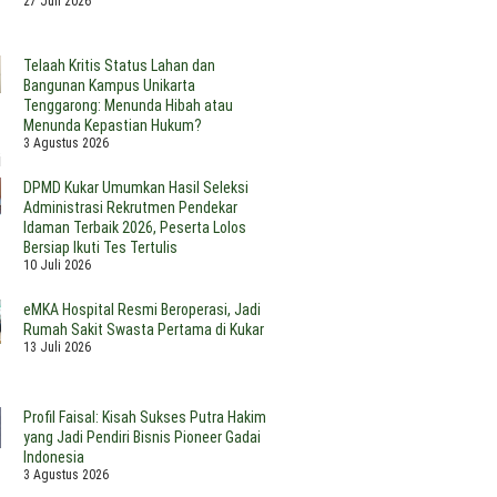
27 Juli 2026
tini
ukar
di
n
orong
Tabang
man
olusi
Telaah Kritis Status Lahan dan
ras
alan
Bangunan Kampus Unikarta
nggarong
lternatif
Tenggarong: Menunda Hibah atau
an
Menunda Kepastian Hukum?
elokasi
3 Agustus 2026
arga
i
DPMD Kukar Umumkan Hasil Seleksi
Administrasi Rekrutmen Pendekar
Idaman Terbaik 2026, Peserta Lolos
Bersiap Ikuti Tes Tertulis
10 Juli 2026
eMKA Hospital Resmi Beroperasi, Jadi
Rumah Sakit Swasta Pertama di Kukar
13 Juli 2026
Profil Faisal: Kisah Sukses Putra Hakim
yang Jadi Pendiri Bisnis Pioneer Gadai
Indonesia
3 Agustus 2026