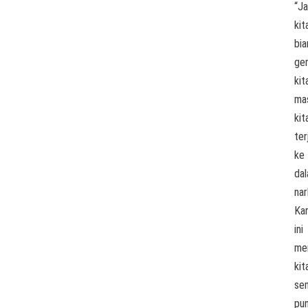
“J
kit
bia
gen
kit
ma
kit
te
ke
da
nar
Ka
ini
me
kit
se
pu