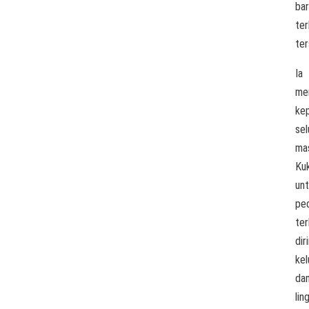
ba
ter
ter
Ia
me
ke
sel
ma
Ku
un
ped
te
dir
kel
da
lin