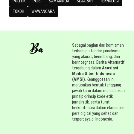
POLITIK
PUISI
SAMARINDA
SEJARAH
TEKNOLOGI
TOKOH
WAWANCARA
Sebagai bagian dari komitmen
terhadap standar jurnalisme
yang akurat, berimbang, dan
berintegritas, Berita Alternatif
tergabung dalam
Asosiasi
Media Siber Indonesia
(AMSI)
. Keanggotaan ini
merupakan bentuk tanggung
jawab kami dalam menjalankan
prinsip-prinsip kode etik
jurnalistik, serta turut
berkontribusi dalam ekosistem
pers digital yang sehat dan
terpercaya di Indonesia.