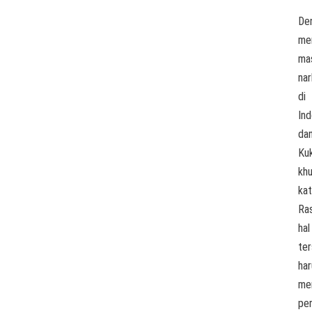
De
me
ma
na
di
Ind
da
Ku
khu
ka
Ras
hal
te
har
me
per