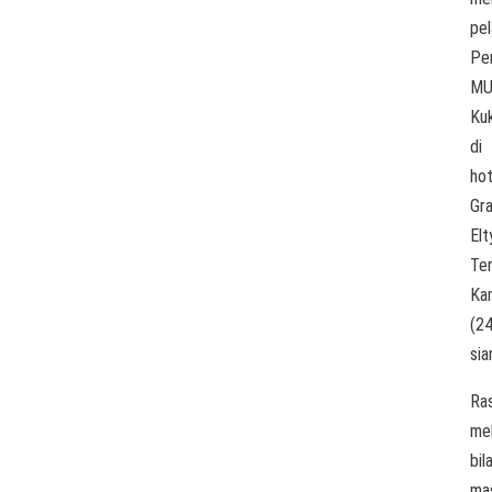
pel
Pe
MU
Ku
di
hot
Gr
Elt
Te
Ka
(2
sia
Ra
mel
bil
ma