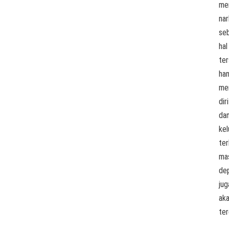
men
nar
se
hal
te
ha
me
diri
da
kel
ter
ma
de
jug
ak
te