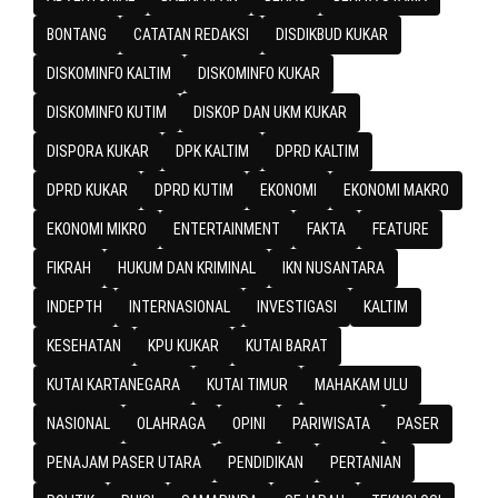
BONTANG
CATATAN REDAKSI
DISDIKBUD KUKAR
DISKOMINFO KALTIM
DISKOMINFO KUKAR
DISKOMINFO KUTIM
DISKOP DAN UKM KUKAR
DISPORA KUKAR
DPK KALTIM
DPRD KALTIM
DPRD KUKAR
DPRD KUTIM
EKONOMI
EKONOMI MAKRO
EKONOMI MIKRO
ENTERTAINMENT
FAKTA
FEATURE
FIKRAH
HUKUM DAN KRIMINAL
IKN NUSANTARA
INDEPTH
INTERNASIONAL
INVESTIGASI
KALTIM
KESEHATAN
KPU KUKAR
KUTAI BARAT
KUTAI KARTANEGARA
KUTAI TIMUR
MAHAKAM ULU
NASIONAL
OLAHRAGA
OPINI
PARIWISATA
PASER
PENAJAM PASER UTARA
PENDIDIKAN
PERTANIAN