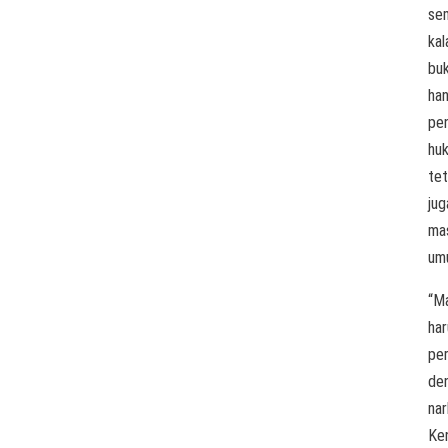
se
kal
bu
ha
pe
hu
tet
jug
ma
um
“M
har
per
de
nar
Ke