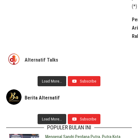
(*)
Pe
Ar
Ra
Alternatif Talks
Load More...
Subscribe
Berita Alternatif
Load More...
Subscribe
POPULER BULAN INI
Mengenal Sandri Perdana Putra, Putra Kota