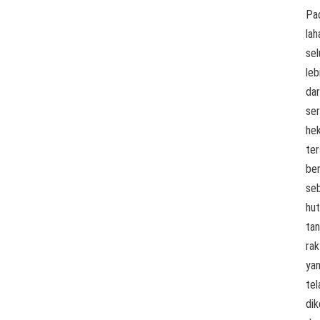
Pad
lah
sel
leb
dar
ser
he
te
be
se
hu
ta
rak
ya
tel
dik