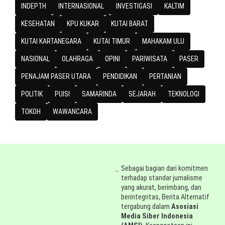
INDEPTH
INTERNASIONAL
INVESTIGASI
KALTIM
KESEHATAN
KPU KUKAR
KUTAI BARAT
KUTAI KARTANEGARA
KUTAI TIMUR
MAHAKAM ULU
NASIONAL
OLAHRAGA
OPINI
PARIWISATA
PASER
PENAJAM PASER UTARA
PENDIDIKAN
PERTANIAN
POLITIK
PUISI
SAMARINDA
SEJARAH
TEKNOLOGI
TOKOH
WAWANCARA
Sebagai bagian dari komitmen
terhadap standar jurnalisme
yang akurat, berimbang, dan
berintegritas, Berita Alternatif
tergabung dalam
Asosiasi
Media Siber Indonesia