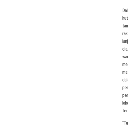
Da
hu
ta
rak
lan
dia
wa
me
ma
da
per
pe
lah
ter
“Tu