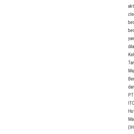
akt
cl
bes
be
ya
dil
Ke
Tan
Ma
Be
da
PT
ITC
Hut
Ma
(IH