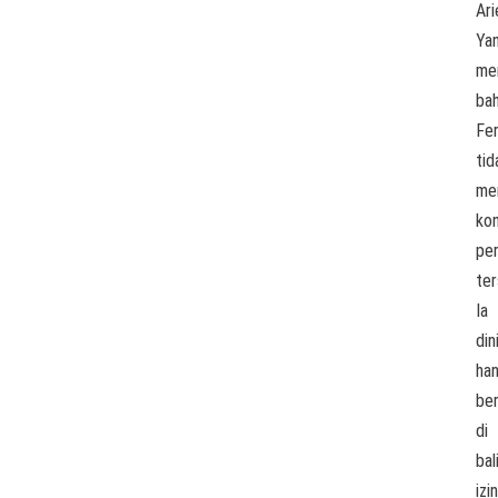
Ari
Ya
men
ba
Fer
tid
me
ko
pe
ter
Ia
din
ha
ber
di
bal
izin