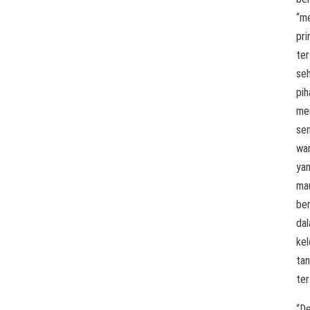
“m
pri
ter
se
pih
me
se
wa
ya
ma
be
da
ke
tan
ter
“D