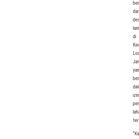
ber
dar
de
lain
di
Ke
Lo
Ja
ya
be
da
izin
pe
lah
ter
“K