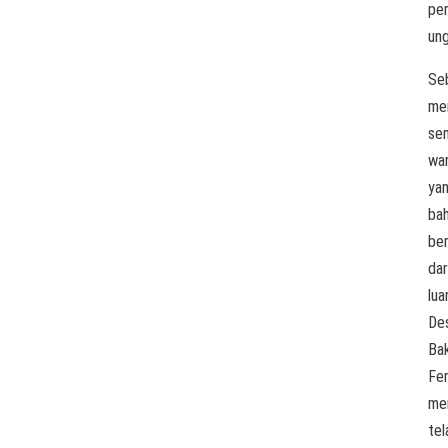
per
un
Se
me
se
war
ya
ba
ber
dar
lua
De
Ba
Fer
me
tel