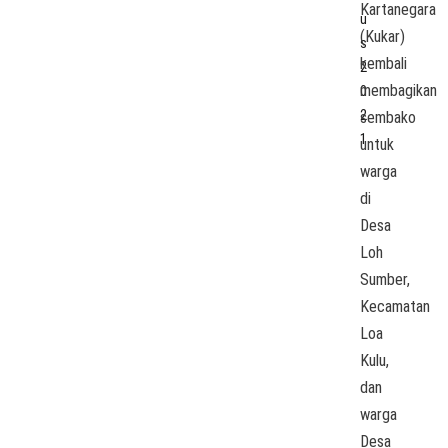
Kartanegara
De
S
u
Su
P
(Kukar)
s
Pa
A
kembali
Ilir
K
2
T
membagikan
0
2
2
sembako
1
untuk
warga
di
Desa
Loh
Sumber,
Kecamatan
Loa
Kulu,
dan
warga
Desa