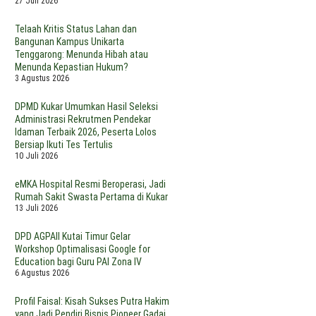
27 Juli 2026
sa
oroti
dalam
ngai
enurunan
Pandangan
Telaah Kritis Status Lahan dan
yang
PBD
Ketua
Bangunan Kampus Unikarta
ukar
Yayasan
Tenggarong: Menunda Hibah atau
ahun
Kutai
Menunda Kepastian Hukum?
026
Kartanegara
3 Agustus 2026
DPMD Kukar Umumkan Hasil Seleksi
Administrasi Rekrutmen Pendekar
Idaman Terbaik 2026, Peserta Lolos
Bersiap Ikuti Tes Tertulis
10 Juli 2026
eMKA Hospital Resmi Beroperasi, Jadi
Rumah Sakit Swasta Pertama di Kukar
13 Juli 2026
DPD AGPAII Kutai Timur Gelar
Workshop Optimalisasi Google for
Education bagi Guru PAI Zona IV
6 Agustus 2026
Profil Faisal: Kisah Sukses Putra Hakim
yang Jadi Pendiri Bisnis Pioneer Gadai