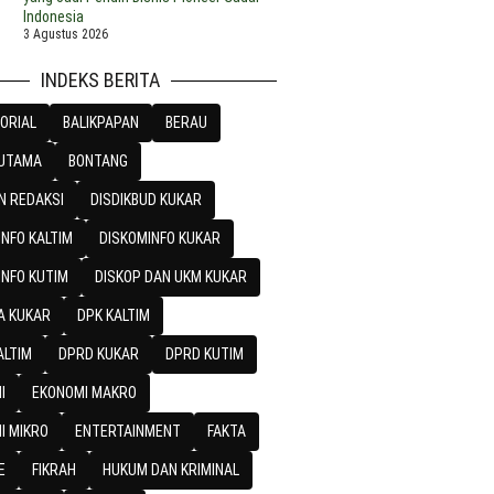
Indonesia
3 Agustus 2026
INDEKS BERITA
ORIAL
BALIKPAPAN
BERAU
 UTAMA
BONTANG
N REDAKSI
DISDIKBUD KUKAR
NFO KALTIM
DISKOMINFO KUKAR
INFO KUTIM
DISKOP DAN UKM KUKAR
A KUKAR
DPK KALTIM
n,
ALTIM
DPRD KUKAR
DPRD KUTIM
I
EKONOMI MAKRO
I MIKRO
ENTERTAINMENT
FAKTA
E
FIKRAH
HUKUM DAN KRIMINAL