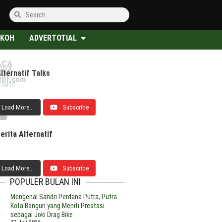
KOH
ADVERTOTIAL
ACA
ungi
UGA
lternatif Talks
trean
ewan
Peta
ta
atif.com
M
epemimpinan
Jalan
rnatif
ngular,
ran
Pengembangan
I
elar
Pertanian
Load More...
Subscribe
kar
apat
Kukar
r
sak
edua,
mbahan
egaskan
erita Alternatif
ota
eberlanjutan
n
emerintahan
rantas
fia
Load More...
Subscribe
M
POPULER BULAN INI
Mengenal Sandri Perdana Putra, Putra
a
emerhati
Calon
Kota Bangun yang Meniti Prestasi
salah
ebijakan
Rektor
sebagai Joki Drag Bike
sial
aerah
Unikarta