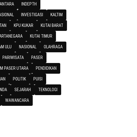
SANTARA
INDEPTH
ASIONAL
INVESTIGASI
KALTIM
TAN
KPU KUKAR
KUTAI BARAT
KARTANEGARA
KUTAI TIMUR
M ULU
NASIONAL
OLAHRAGA
PARIWISATA
PASER
M PASER UTARA
PENDIDIKAN
IAN
POLITIK
PUISI
NDA
SEJARAH
TEKNOLOGI
WAWANCARA