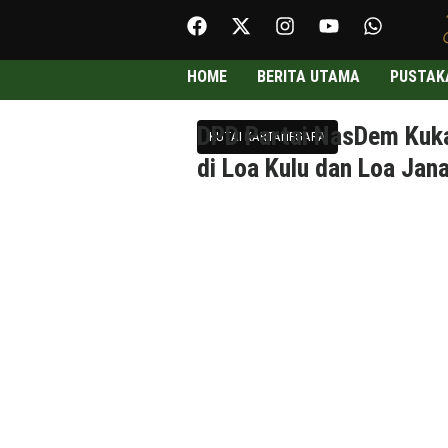
HOME
BERITA UTAMA
PUSTAK
DPD Partai NasDem Kuk
KUTAI KARTANEGARA
di Loa Kulu dan Loa Jan