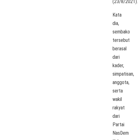
(23/8/2021).
Kata
dia,
sembako
tersebut
berasal
dari
kader,
simpatisan,
anggota,
serta
wakil
rakyat
dari
Partai
NasDem