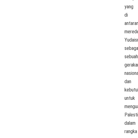
yang
di
antara
merede
Yudai
sebaga
sebuah
geraka
nasiona
dan
kebutu
untuk
mengua
Palest
dalam
rangka