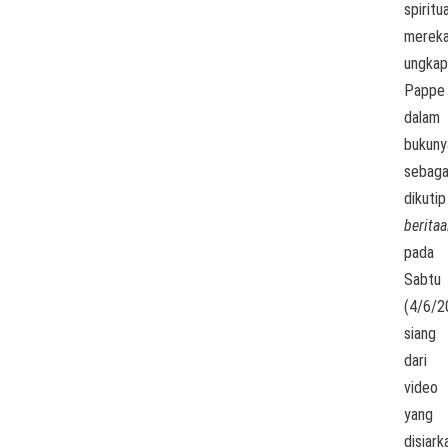
spiritua
mereka
ungkap
Pappe
dalam
bukuny
sebaga
dikutip
beritaa
pada
Sabtu
(4/6/2
siang
dari
video
yang
disiark