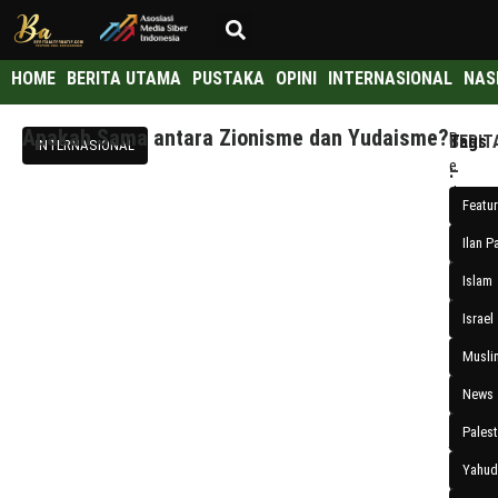
HOME
BERITA UTAMA
PUSTAKA
OPINI
INTERNASIONAL
NAS
Apakah Sama antara Zionisme dan Yudaisme?
R
BERIT
Tags
INTERNASIONAL
e
–
:
d
Ilan
Featu
a
Pappe
Ilan 
k
dalam
s
Islam
bukuny
i
Israel
yang
4
berjudu
J
Musli
u
Ten
News
n
Myth
i
Palest
About
2
Israel
Yahud
0