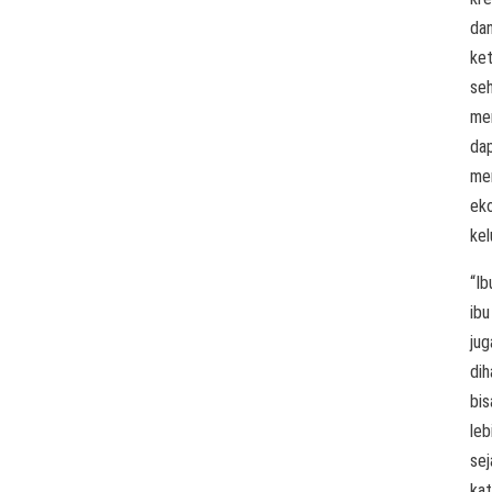
da
ket
se
me
da
me
ek
kel
“Ib
ibu
jug
dih
bis
leb
sej
kat