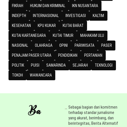
FIKRAH
HUKUM DAN KRIMINAL
IKN NUSANTARA
INDEPTH
INTERNASIONAL
INVESTIGASI
KALTIM
KESEHATAN
KPU KUKAR
KUTAI BARAT
KUTAI KARTANEGARA
KUTAI TIMUR
MAHAKAM ULU
NASIONAL
OLAHRAGA
OPINI
PARIWISATA
PASER
PENAJAM PASER UTARA
PENDIDIKAN
PERTANIAN
POLITIK
PUISI
SAMARINDA
SEJARAH
TEKNOLOGI
TOKOH
WAWANCARA
Sebagai bagian dari komitmen
terhadap standar jurnalisme
yang akurat, berimbang, dan
berintegritas, Berita Alternatif