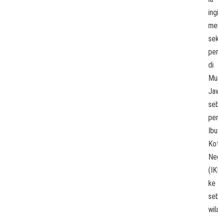
ing
me
se
per
di
Mu
Ja
se
pe
Ibu
Ko
Ne
(IK
ke
se
wil