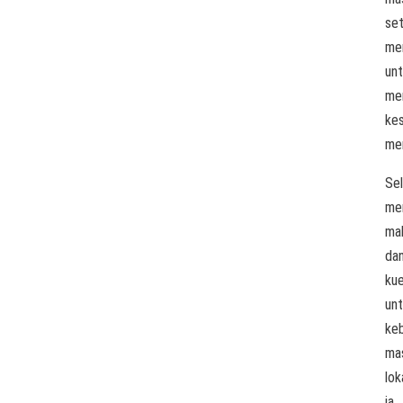
se
me
un
me
ke
me
Sel
me
ma
da
ku
un
ke
ma
lok
ia