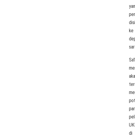
ya
per
dis
ke
dep
sar
Sa’
me
ak
ter
me
po
pa
pel
UK
di