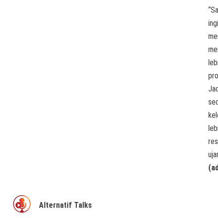
“S
ing
me
me
leb
pro
Jad
se
ke
leb
res
uja
(a
Alternatif Talks