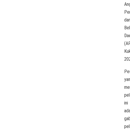
An
Pe
da
Bel
Da
(A
Ku
20
Pe
ya
men
pel
ini
ada
ga
pel