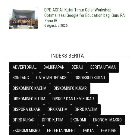
DPD AGPAII Kutai Timur Gelar Workshop
Optimalisasi Google for Education bagi Guru PAI
Zona IV
6 Agustus 2026
INDEKS BERITA
ADVERTORIAL
BALIKPAPAN
BERAU
BERITA UTAMA
BONTANG
CATATAN REDAKSI
DISDIKBUD KUKAR
DISKOMINFO KALTIM
DISKOMINFO KUKAR
DISKOMINFO KUTIM
DISKOP DAN UKM KUKAR
DISPORA KUKAR
DPK KALTIM
DPRD KALTIM
DPRD KUKAR
DPRD KUTIM
EKONOMI
EKONOMI MAKRO
EKONOMI MIKRO
ENTERTAINMENT
FAKTA
FEATURE