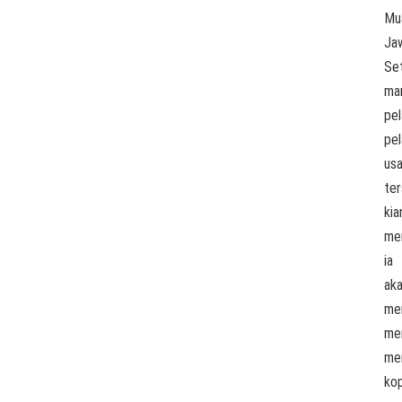
Mu
Ja
Se
ma
pel
pel
us
te
kia
me
ia
ak
me
me
me
kop