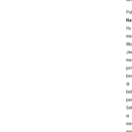
Pol
Na
itu
me
Mu
Ja
mem
po
be
di
bi
per
Se
ia
me
ma