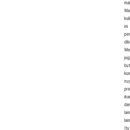
ma
Ma
kul
ini
per
di
Me
jug
bu
ku
nu
pr
ika
da
lain
lain
Itu