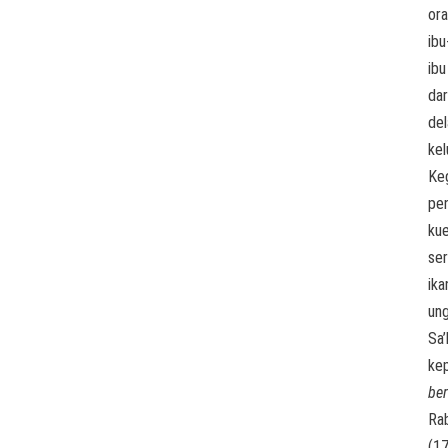
or
ibu
ibu
dar
de
kel
Keg
pe
ku
se
ika
un
Sa’
ke
ber
Ra
(1