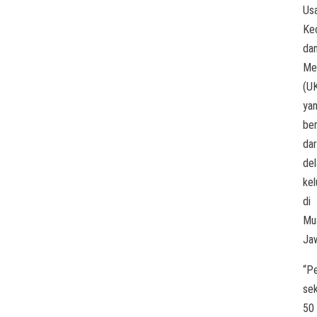
Us
Kec
da
Me
(U
ya
ber
dar
de
kel
di
Mu
Ja
“P
sek
50