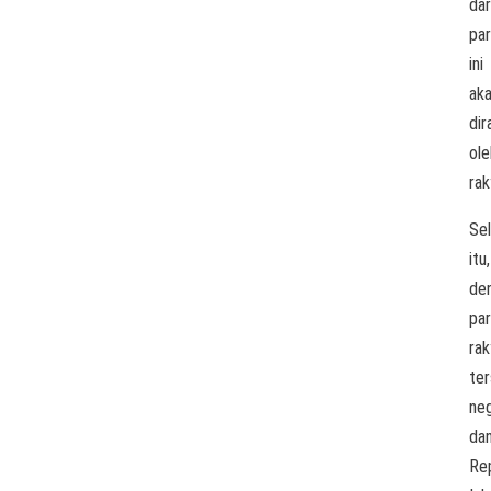
dar
par
ini
ak
dir
ole
rak
Sel
itu,
de
par
rak
ter
ne
da
Rep