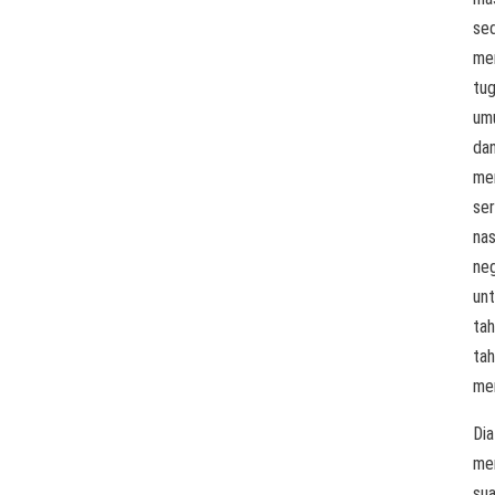
se
me
tu
um
da
me
ser
nas
ne
un
tah
ta
me
Dia
me
su