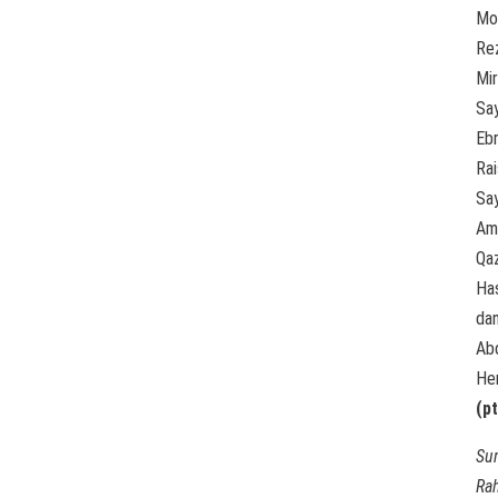
Mo
Re
Mi
Sa
Eb
Rai
Sa
Am
Qa
Ha
da
Ab
He
(pt
Su
Ra