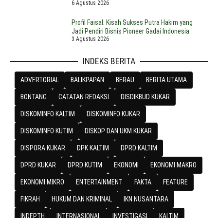
6 Agustus 2026
Profil Faisal: Kisah Sukses Putra Hakim yang
Jadi Pendiri Bisnis Pioneer Gadai Indonesia
3 Agustus 2026
INDEKS BERITA
ADVERTORIAL
BALIKPAPAN
BERAU
BERITA UTAMA
BONTANG
CATATAN REDAKSI
DISDIKBUD KUKAR
DISKOMINFO KALTIM
DISKOMINFO KUKAR
DISKOMINFO KUTIM
DISKOP DAN UKM KUKAR
DISPORA KUKAR
DPK KALTIM
DPRD KALTIM
DPRD KUKAR
DPRD KUTIM
EKONOMI
EKONOMI MAKRO
EKONOMI MIKRO
ENTERTAINMENT
FAKTA
FEATURE
FIKRAH
HUKUM DAN KRIMINAL
IKN NUSANTARA
INDEPTH
INTERNASIONAL
INVESTIGASI
KALTIM