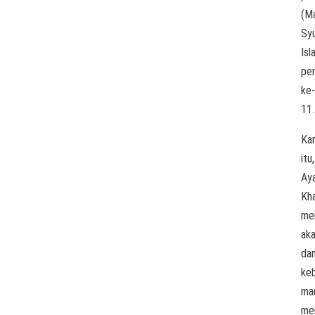
(Ma
Sy
Isl
pe
ke-
11.
Ka
itu,
Aya
Kh
me
aka
da
keb
ma
me