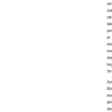
ser
sua
rak
da
pem
ini
me
ma
de
ne
ter
Aya
Kh
me
akt
da