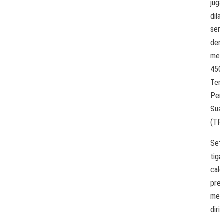
jug
dil
se
de
me
45
Te
Pe
Su
(T
Se
tig
cal
pr
me
diri