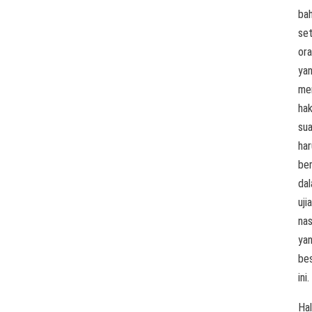
ba
set
or
ya
mem
ha
sua
har
ber
da
uji
nas
ya
be
ini.
Hal