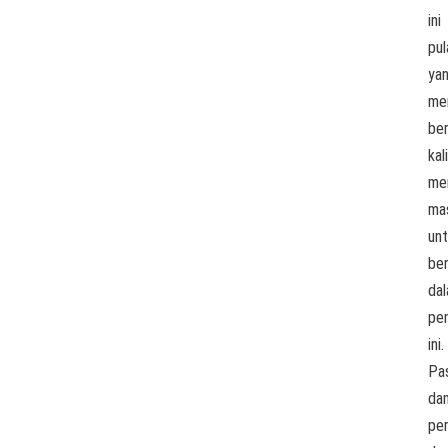
ini
pul
ya
me
ber
kali
me
ma
un
ber
da
pem
ini.
Pas
da
pe