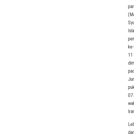
pa
(Ma
Sy
Isl
pe
ke-
11
dim
pa
Ju
puk
07
wa
Ira
Le
dar