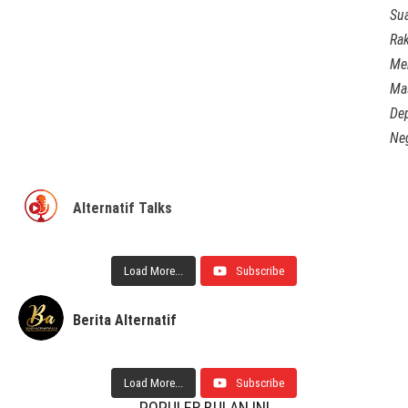
Su
Rak
Me
Ma
De
Ne
Alternatif Talks
Load More...
Subscribe
Berita Alternatif
Load More...
Subscribe
POPULER BULAN INI