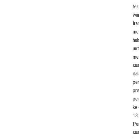
59
wa
Ira
mem
ha
un
me
su
da
pem
pr
pe
ke-
13.
Pe
sua