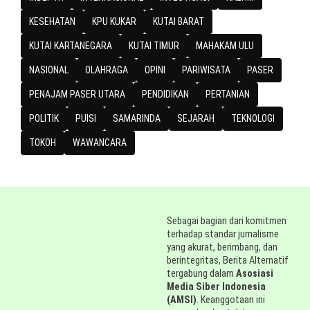
KESEHATAN
KPU KUKAR
KUTAI BARAT
KUTAI KARTANEGARA
KUTAI TIMUR
MAHAKAM ULU
NASIONAL
OLAHRAGA
OPINI
PARIWISATA
PASER
PENAJAM PASER UTARA
PENDIDIKAN
PERTANIAN
POLITIK
PUISI
SAMARINDA
SEJARAH
TEKNOLOGI
TOKOH
WAWANCARA
Sebagai bagian dari komitmen
terhadap standar jurnalisme
yang akurat, berimbang, dan
berintegritas, Berita Alternatif
tergabung dalam
Asosiasi
Media Siber Indonesia
(AMSI)
. Keanggotaan ini