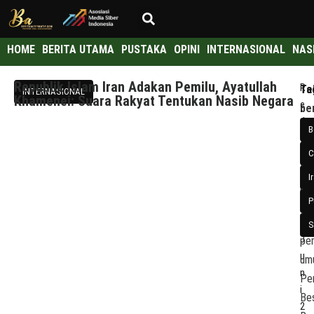
HOME
BERITA UTAMA
PUSTAKA
OPINI
INTERNASIONAL
NAS
Republik Islam Iran Adakan Pemilu, Ayatullah
R
Te
Ta
INTERNASIONAL
Khamenei: Suara Rakyat Tentukan Nasib Negara
e
be
:
d
–
B
a
Rep
C
k
Isl
s
I
Ira
i
P
te
1
me
8
S
J
pem
u
um
n
Pe
i
Be
2