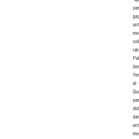
ya
gag
un
me
sol
rak
Pal
de
Ye
al-
Qu
ya
did
da
un
me