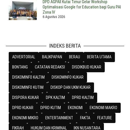
DPD AGPAII Kutai Timur Gelar Workshop
Optimalisasi Google for Education bagi Guru PAI
Zona IV
6 Agustus 2026
INDEKS BERITA
ADVERTORIAL
BALIKPAPAN
BERAU
BERITA UTAMA
BONTANG
CATATAN REDAKSI
DISDIKBUD KUKAR
DISKOMINFO KALTIM
DISKOMINFO KUKAR
DISKOMINFO KUTIM
DISKOP DAN UKM KUKAR
DISPORA KUKAR
DPK KALTIM
DPRD KALTIM
DPRD KUKAR
DPRD KUTIM
EKONOMI
EKONOMI MAKRO
EKONOMI MIKRO
ENTERTAINMENT
FAKTA
FEATURE
FIKRAH
HUKUM DAN KRIMINAL
IKN NUSANTARA