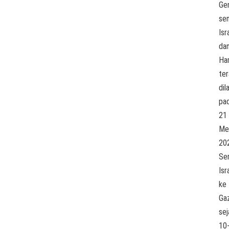
Ge
sen
Isr
da
Ha
ter
dil
pa
21
Me
20
Se
Isr
ke
Ga
sej
10