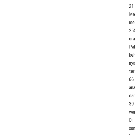
21
Me
me
25
or
Pal
keh
ny
te
66
an
da
39
wan
Di
sa