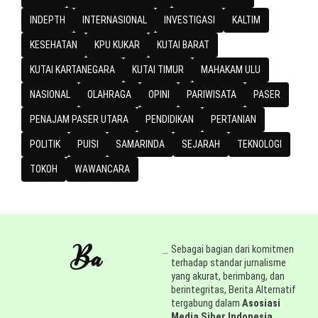
INDEPTH
INTERNASIONAL
INVESTIGASI
KALTIM
KESEHATAN
KPU KUKAR
KUTAI BARAT
KUTAI KARTANEGARA
KUTAI TIMUR
MAHAKAM ULU
NASIONAL
OLAHRAGA
OPINI
PARIWISATA
PASER
PENAJAM PASER UTARA
PENDIDIKAN
PERTANIAN
POLITIK
PUISI
SAMARINDA
SEJARAH
TEKNOLOGI
TOKOH
WAWANCARA
Sebagai bagian dari komitmen
terhadap standar jurnalisme
yang akurat, berimbang, dan
berintegritas, Berita Alternatif
tergabung dalam
Asosiasi
Media Siber Indonesia