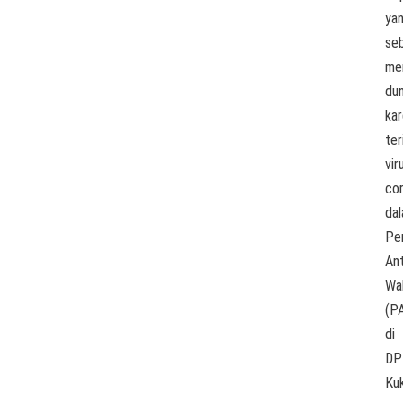
ya
se
me
dun
ka
ter
vir
cor
da
Pe
An
Wa
(P
di
DP
Kuk