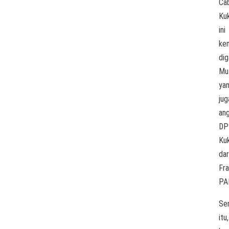
Ca
Ku
ini
ke
dig
Mu
ya
jug
an
DP
Ku
dar
Fra
PA
Se
itu,