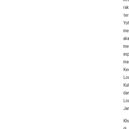
rak
ter
Yo
me
ak
me
asp
ma
Ke
Lo
Kul
da
Lo
Jan
Kh
di