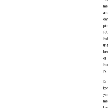
me
am
dar
pi
PA
Ku
un
be
di
Ko
IV.
Di
kom
ya
me
ke