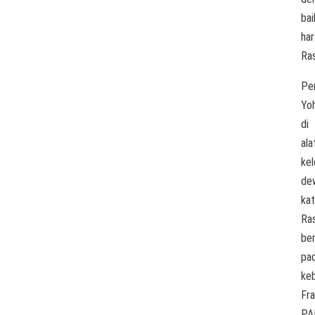
bai
ha
Ras
Pe
Yo
di
ala
ke
de
ka
Ras
be
pa
keb
Fra
PA