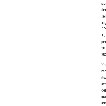
jug
de
sel
an
DP
Ku
pe
20
20
“Ol
ka
itu,
se
ce
me
ada