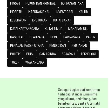
FIKRAH
HUKUM DAN KRIMINAL
IKN NUSANTARA
INDEPTH
INTERNASIONAL
INVESTIGASI
KALTIM
KESEHATAN
KPU KUKAR
KUTAI BARAT
KUTAI KARTANEGARA
KUTAI TIMUR
MAHAKAM ULU
NASIONAL
OLAHRAGA
OPINI
PARIWISATA
PASER
PENAJAM PASER UTARA
PENDIDIKAN
PERTANIAN
POLITIK
PUISI
SAMARINDA
SEJARAH
TEKNOLOGI
TOKOH
WAWANCARA
Sebagai bagian dari komitmen
terhadap standar jurnalisme
yang akurat, berimbang, dan
berintegritas, Berita Alternatif