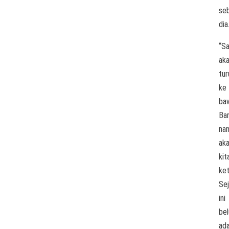
se
dia
“S
ak
tur
ke
ba
Ba
nan
ak
kit
ket
Se
ini
be
ad