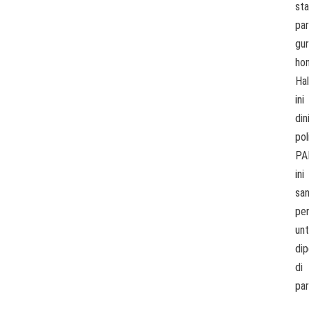
sta
pa
gu
hon
Hal
ini
dini
pol
PA
ini
sa
pe
un
dip
di
par