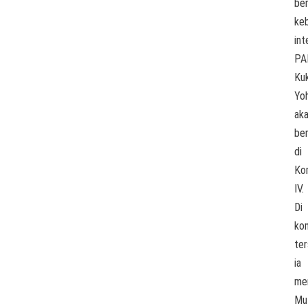
be
keb
int
PA
Kuk
Yo
ak
be
di
Ko
IV.
Di
kom
ter
ia
me
Mu