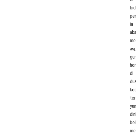
bi
pen
ia
ak
me
asp
gu
ho
di
du
ke
te
ya
din
be
me