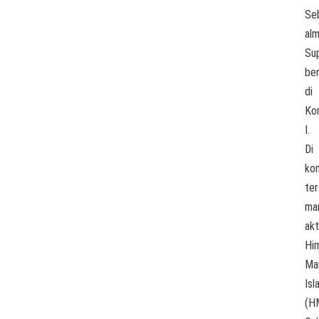
Se
al
Sup
be
di
Ko
I.
Di
kom
ter
ma
akt
Hi
Ma
Isl
(H