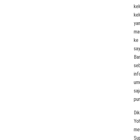
kel
kel
ya
ma
ke
say
Ba
se
inf
um
saj
pu
Dik
Yo
me
Sup