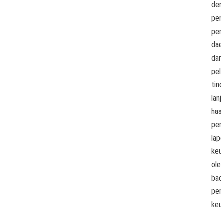
de
pe
pe
dae
da
pe
tin
lan
has
pe
lap
ke
ole
ba
pe
ke