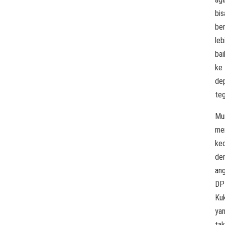
bis
ber
leb
bai
ke
dep
teg
Mu
me
ke
de
an
DP
Ku
ya
tak