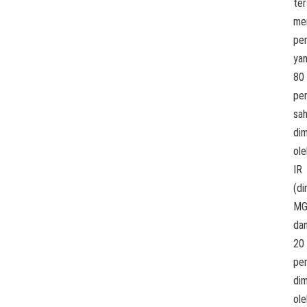
te
me
pe
ya
80
pe
sa
dim
ole
IR
(di
MG
da
20
pe
dim
ole