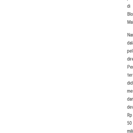
di
Bl
Ma
Na
da
pel
dir
Pe
te
di
me
da
de
Rp
50
mili