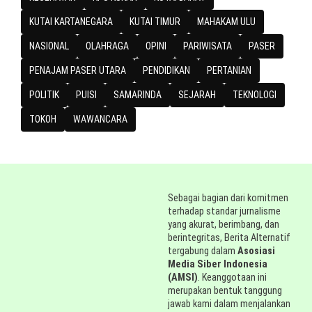
KUTAI KARTANEGARA
KUTAI TIMUR
MAHAKAM ULU
NASIONAL
OLAHRAGA
OPINI
PARIWISATA
PASER
PENAJAM PASER UTARA
PENDIDIKAN
PERTANIAN
POLITIK
PUISI
SAMARINDA
SEJARAH
TEKNOLOGI
TOKOH
WAWANCARA
Sebagai bagian dari komitmen
terhadap standar jurnalisme
yang akurat, berimbang, dan
berintegritas, Berita Alternatif
tergabung dalam
Asosiasi
Media Siber Indonesia
(AMSI)
. Keanggotaan ini
merupakan bentuk tanggung
jawab kami dalam menjalankan