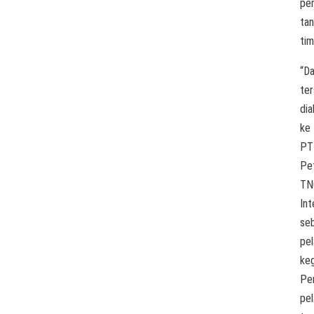
pe
tan
tim
“D
te
dia
ke
PT
Pe
TN
Int
se
pe
keg
Pe
pe