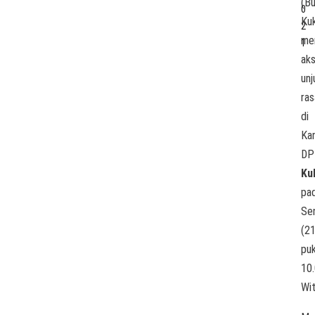
(Bu
0
Kuk
2
me
1
aks
unj
ras
di
Ka
DP
Ku
pa
Se
(2
puk
10
Wit