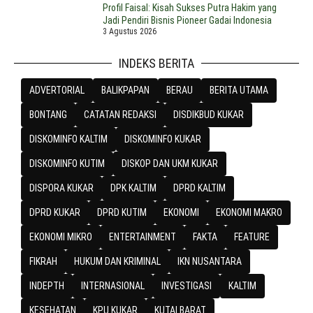
Profil Faisal: Kisah Sukses Putra Hakim yang
Jadi Pendiri Bisnis Pioneer Gadai Indonesia
3 Agustus 2026
INDEKS BERITA
ADVERTORIAL
BALIKPAPAN
BERAU
BERITA UTAMA
BONTANG
CATATAN REDAKSI
DISDIKBUD KUKAR
DISKOMINFO KALTIM
DISKOMINFO KUKAR
DISKOMINFO KUTIM
DISKOP DAN UKM KUKAR
DISPORA KUKAR
DPK KALTIM
DPRD KALTIM
DPRD KUKAR
DPRD KUTIM
EKONOMI
EKONOMI MAKRO
EKONOMI MIKRO
ENTERTAINMENT
FAKTA
FEATURE
FIKRAH
HUKUM DAN KRIMINAL
IKN NUSANTARA
INDEPTH
INTERNASIONAL
INVESTIGASI
KALTIM
KESEHATAN
KPU KUKAR
KUTAI BARAT