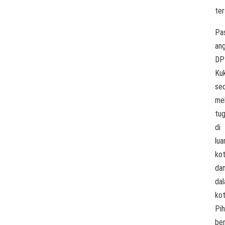
ter
Pas
an
DP
Ku
se
me
tu
di
lua
ko
da
da
kot
Pi
ber