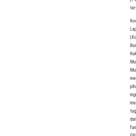
ter
Ko
La
(Ko
Bu
Kuk
Mu
Mu
me
pih
ing
me
tu
da
fun
DP