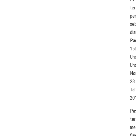
ter
pe
se
di
Pa
15
Un
Un
No
23
Ta
20
Pa
te
me
fun