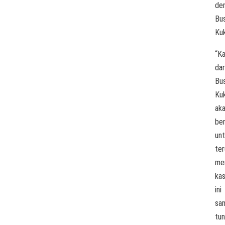
de
Bu
Kuk
“K
dar
Bu
Ku
ak
be
un
ter
me
ka
ini
sa
tun