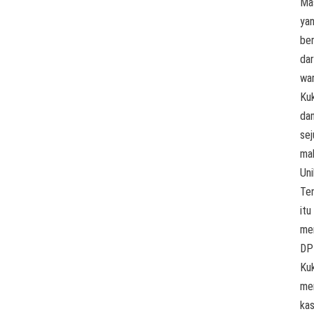
Ma
ya
ber
dar
wa
Ku
da
sej
ma
Uni
Te
itu
me
DP
Ku
me
ka