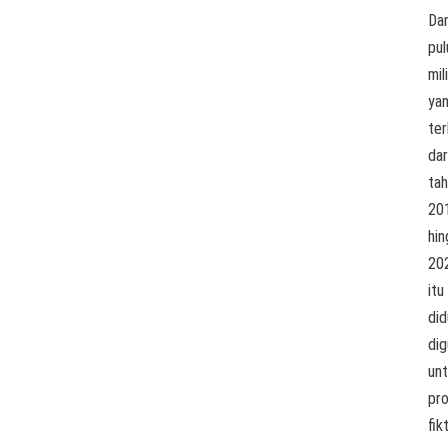
Da
pul
mil
ya
te
dar
ta
20
hin
20
itu
di
di
un
pr
fikt