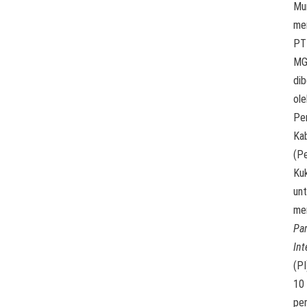
Mu
me
PT
M
di
ole
Pe
Ka
(P
Ku
un
me
Par
Int
(PI
10
pe