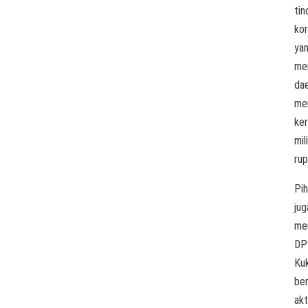
tin
kor
ya
me
da
me
ker
mil
rup
Pi
jug
me
DP
Ku
ber
akt