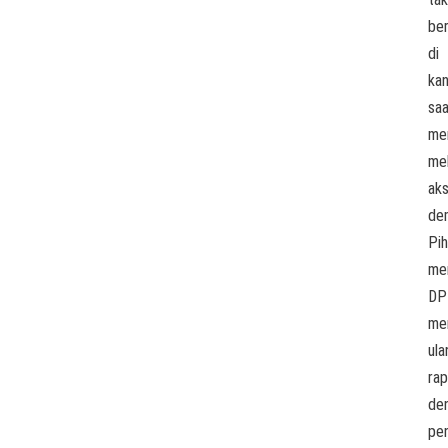
be
di
kan
sa
me
me
aks
dem
Pi
me
DP
me
ula
rap
de
pe