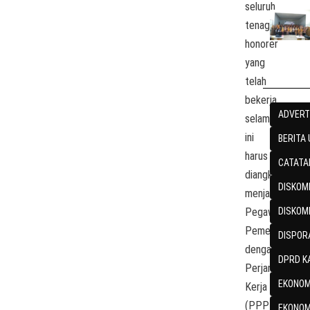
seluruh
tenaga
honorer
yang
telah
bekerja
ADVERT
selama
ini
BERITA
harus
CATATA
diangkat
DISKOMI
menjadi
Pegawai
DISKOM
Pemerintah
DISPOR
dengan
DPRD K
Perjanjian
EKONOM
Kerja
(PPPK)
EKONOM