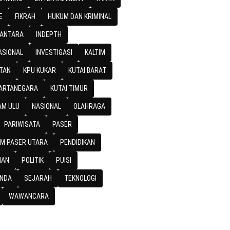
E
FIKRAH
HUKUM DAN KRIMINAL
SANTARA
INDEPTH
ASIONAL
INVESTIGASI
KALTIM
TAN
KPU KUKAR
KUTAI BARAT
KARTANEGARA
KUTAI TIMUR
M ULU
NASIONAL
OLAHRAGA
PARIWISATA
PASER
M PASER UTARA
PENDIDIKAN
IAN
POLITIK
PUISI
NDA
SEJARAH
TEKNOLOGI
WAWANCARA