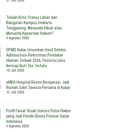
27 Juli 2026
a
roti
dalam
gai
nurunan
Pandangan
ang
PBD
Ketua
Telaah Kritis Status Lahan dan
kar
Yayasan
Bangunan Kampus Unikarta
ahun
Kutai
Tenggarong: Menunda Hibah atau
26
Kartanegara
Menunda Kepastian Hukum?
3 Agustus 2026
DPMD Kukar Umumkan Hasil Seleksi
Administrasi Rekrutmen Pendekar
Idaman Terbaik 2026, Peserta Lolos
Bersiap Ikuti Tes Tertulis
10 Juli 2026
eMKA Hospital Resmi Beroperasi, Jadi
Rumah Sakit Swasta Pertama di Kukar
13 Juli 2026
Profil Faisal: Kisah Sukses Putra Hakim
yang Jadi Pendiri Bisnis Pioneer Gadai
Indonesia
3 Agustus 2026