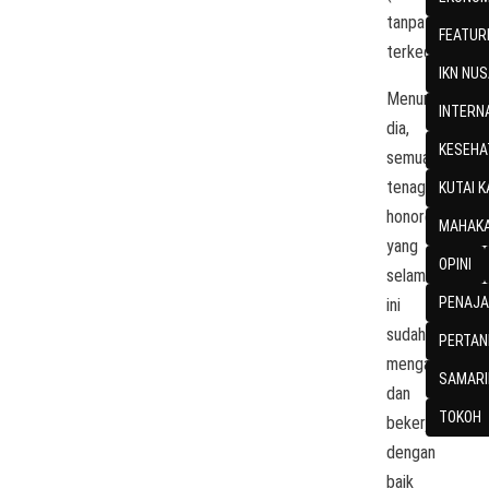
tanpa
FEATUR
terkecuali.
IKN NU
Menurut
INTERN
dia,
KESEHA
semua
tenaga
KUTAI 
honorer
MAHAKA
yang
OPINI
selama
PENAJA
ini
sudah
PERTAN
mengabdi
SAMARI
dan
TOKOH
bekerja
dengan
baik