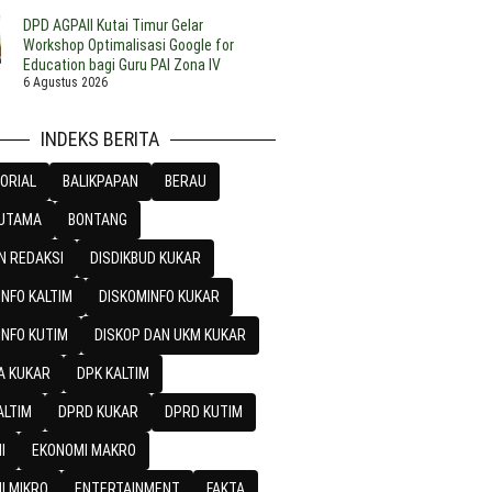
DPD AGPAII Kutai Timur Gelar
Workshop Optimalisasi Google for
Education bagi Guru PAI Zona IV
6 Agustus 2026
INDEKS BERITA
ORIAL
BALIKPAPAN
BERAU
 UTAMA
BONTANG
N REDAKSI
DISDIKBUD KUKAR
NFO KALTIM
DISKOMINFO KUKAR
INFO KUTIM
DISKOP DAN UKM KUKAR
A KUKAR
DPK KALTIM
ALTIM
DPRD KUKAR
DPRD KUTIM
I
EKONOMI MAKRO
I MIKRO
ENTERTAINMENT
FAKTA