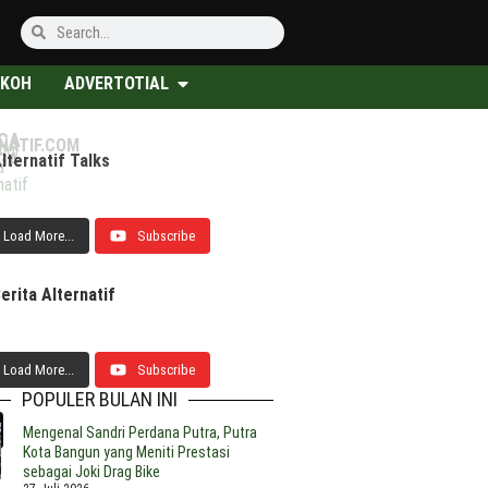
KOH
ADVERTOTIAL
CA
NATIF.COM
ngi
GA
lternatif Talks
rean
ewan
Peta
a
M
pemimpinan
Jalan
natif
gular,
an
Pengembangan
lar
Pertanian
Load More...
Subscribe
ar
pat
Kukar
ak
dua,
bahan
egaskan
erita Alternatif
ta
berlanjutan
merintahan
antas
ia
Load More...
Subscribe
M
POPULER BULAN INI
Mengenal Sandri Perdana Putra, Putra
merhati
Calon
Kota Bangun yang Meniti Prestasi
alah
bijakan
Rektor
sebagai Joki Drag Bike
ial
erah
Unikarta