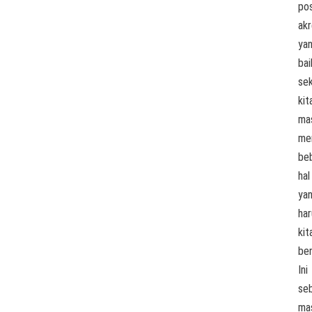
pos
akr
ya
bai
sek
kit
ma
mem
be
hal
ya
har
kit
ben
Ini
se
ma