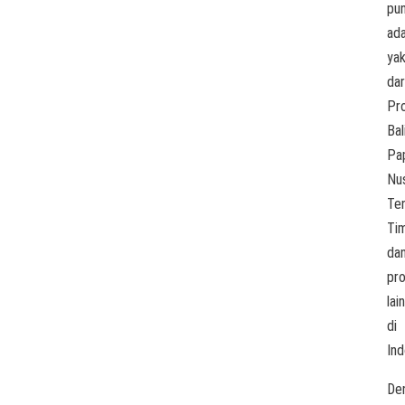
pu
ada
yak
dar
Pro
Bali
Pa
Nu
Te
Tim
da
pro
lai
di
Ind
De