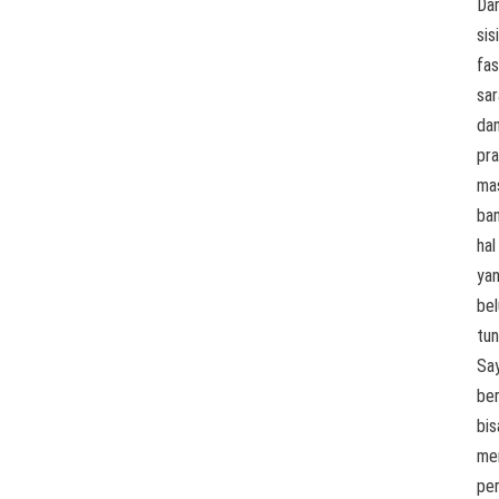
Dar
sisi
fas
sar
da
pra
ma
ba
hal
ya
be
tun
Sa
be
bis
me
pe