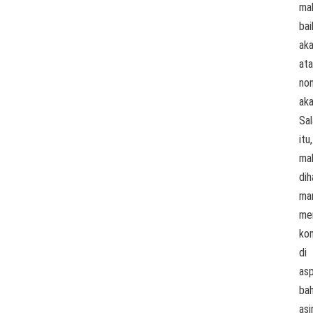
ma
bai
ak
at
no
ak
Sal
itu,
ma
dih
ma
me
ko
di
as
ba
asi