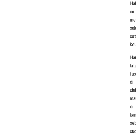
Hal
ini
me
sal
sa
keu
Ha
kit
fas
di
sini
ma
di
ka
se
su