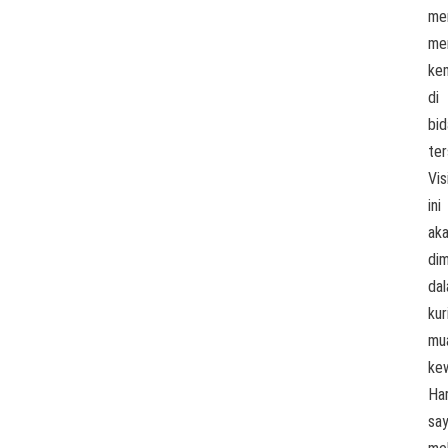
me
mem
ke
di
bi
ter
Vis
ini
ak
di
da
kur
mu
kew
Ha
say