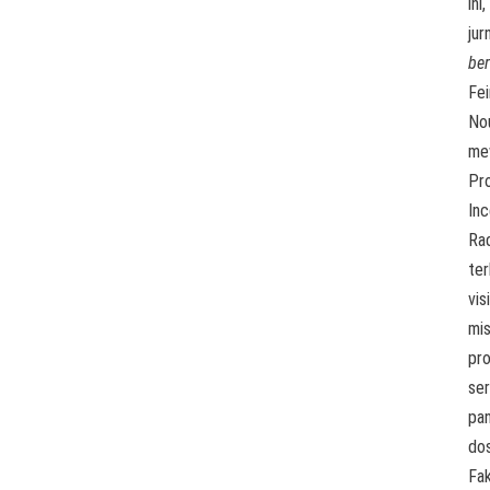
ini,
jur
ber
Fe
No
me
Pro
In
Ra
ter
visi
mis
pr
ser
pa
do
Fak