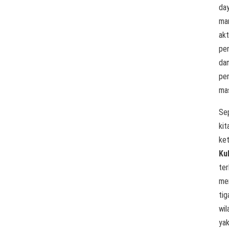
da
man
akt
pen
da
pe
ma
Se
kit
ket
Ku
ter
me
tig
wil
yak