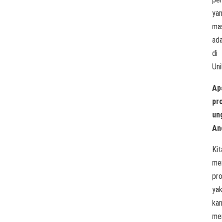
ya
ma
ad
di
Uni
Ap
pr
un
An
Kit
mem
pr
yak
ka
me