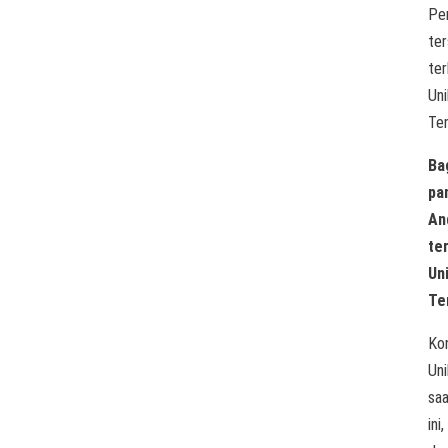
Per
te
te
Uni
Te
Ba
pa
An
te
Un
Te
Kon
Uni
sa
ini,