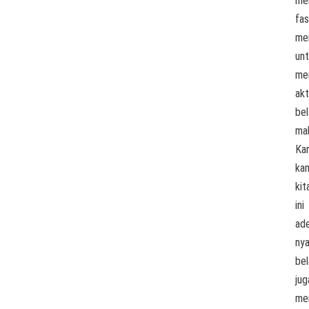
mem
fas
me
un
me
akt
bel
ma
Ka
ka
kit
ini
ad
ny
bel
jug
me