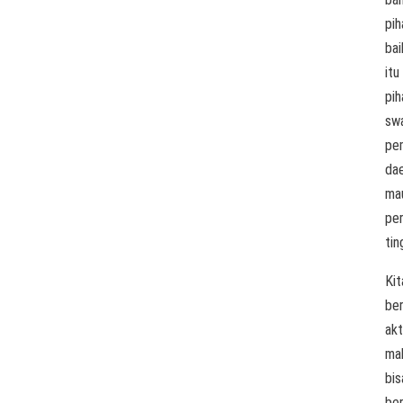
pih
bai
itu
pih
sw
pe
dae
ma
pe
tin
Kit
be
akt
ma
bis
ber