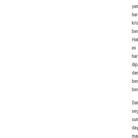
ya
har
kit
ben
Hal
ini
har
dip
da
ben
be
Dar
seg
su
da
man