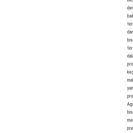
de
bai
ter
da
bis
ter
da
pr
keg
ma
ya
pro
Ag
bis
me
pre