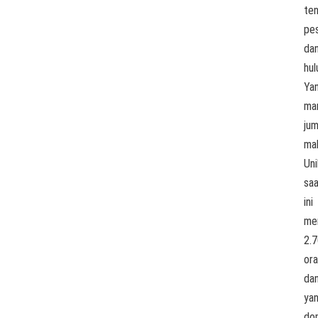
ten
pes
da
hul
Ya
ma
jum
ma
Uni
sa
ini
me
2.
ora
da
ya
do