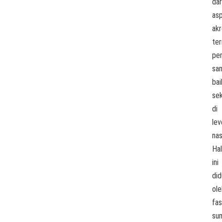
dar
as
akr
te
per
sa
bai
sek
di
lev
nas
Hal
ini
di
ole
fas
su