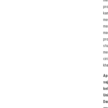
mel
pr
ka
me
ma
ma
pr
stu
mem
ciri
kha
Ap
sa
ke
Un
Da