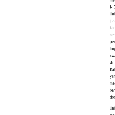
mem
NI
Uni
jug
ter
se
pe
tin
sw
di
Ka
ya
mem
ba
do
Uni