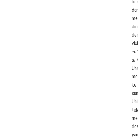
be
da
me
diri
de
visi
ent
uni
Un
me
ke
san
Uni
tel
me
do
ya