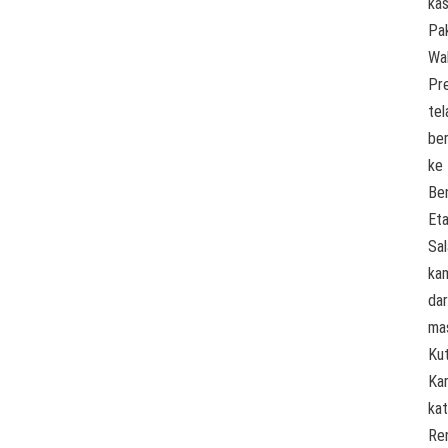
kas
Pa
Wak
Pr
tel
be
ke
Be
Et
Sa
ka
dar
ma
Kut
Kar
ka
Re