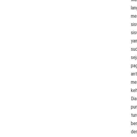
la
me
sis
sis
ya
su
sej
pag
ant
me
keh
Dia
pu
tur
be
de