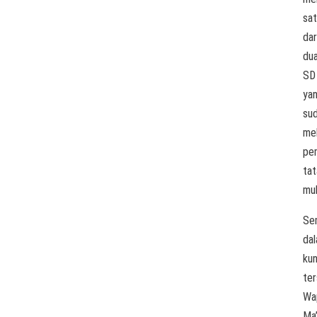
sa
dar
du
SD
ya
su
me
pe
ta
mu
Se
da
kun
ter
Wa
Ma’