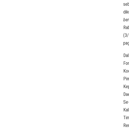
se
dik
ber
Ra
(3
pag
Da
Fo
Koo
Pi
Ke
Da
Se
Ka
Tim
Re