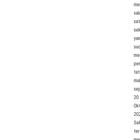
me
sal
sa
se
ya
su
me
pe
ta
mu
sej
20
Ok
20
Se
te
me