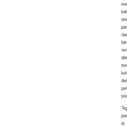
me
ba
sin
pe
da
har
ter
dil
mel
kol
de
pe
pus
“Ag
pe
di