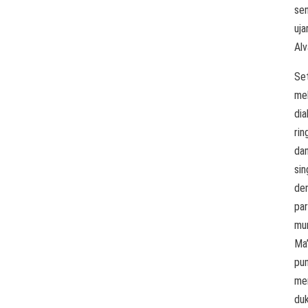
sen
uja
Alv
Se
me
dia
rin
da
sin
de
pa
mur
Ma’
pu
me
du