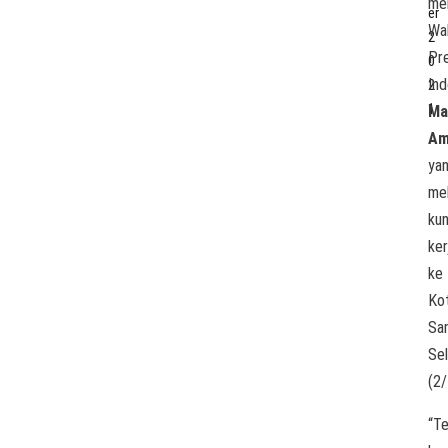
me
er
Wak
2
Pr
0
Ind
2
1
Ma
Am
ya
me
kun
ker
ke
Ko
Sa
Se
(2
“T