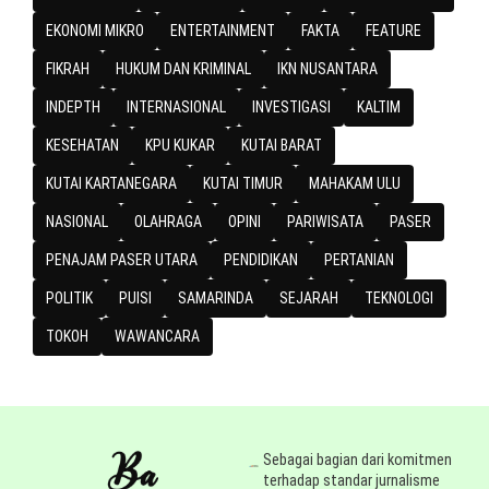
EKONOMI MIKRO
ENTERTAINMENT
FAKTA
FEATURE
FIKRAH
HUKUM DAN KRIMINAL
IKN NUSANTARA
INDEPTH
INTERNASIONAL
INVESTIGASI
KALTIM
KESEHATAN
KPU KUKAR
KUTAI BARAT
KUTAI KARTANEGARA
KUTAI TIMUR
MAHAKAM ULU
NASIONAL
OLAHRAGA
OPINI
PARIWISATA
PASER
PENAJAM PASER UTARA
PENDIDIKAN
PERTANIAN
POLITIK
PUISI
SAMARINDA
SEJARAH
TEKNOLOGI
TOKOH
WAWANCARA
Sebagai bagian dari komitmen
terhadap standar jurnalisme