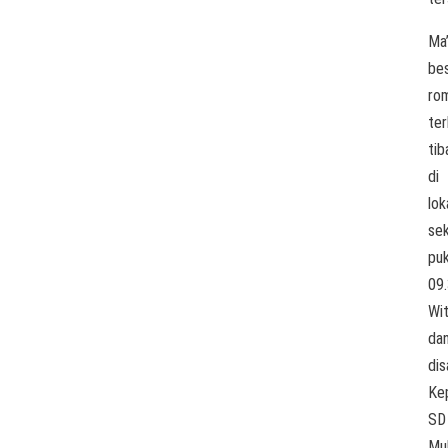
Ma’
be
ro
te
tib
di
lok
sek
puk
09
Wi
da
di
Ke
SD
Mu