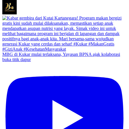
MBG di Kukar mulai terlaksana, Yayasan BPNA ajak kolaborasi
buka titik dapur