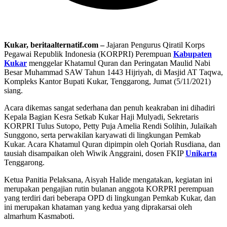
Kukar, beritaalternatif.com –
Jajaran Pengurus Qiratil Korps
Pegawai Republik Indonesia (KORPRI) Perempuan
Kabupaten
Kukar
menggelar Khatamul Quran dan Peringatan Maulid Nabi
Besar Muhammad SAW Tahun 1443 Hijriyah, di Masjid AT Taqwa,
Kompleks Kantor Bupati Kukar, Tenggarong, Jumat (5/11/2021)
siang.
Acara dikemas sangat sederhana dan penuh keakraban ini dihadiri
Kepala Bagian Kesra Setkab Kukar Haji Mulyadi, Sekretaris
KORPRI Tulus Sutopo, Petty Puja Amelia Rendi Solihin, Julaikah
Sunggono, serta perwakilan karyawati di lingkungan Pemkab
Kukar. Acara Khatamul Quran dipimpin oleh Qoriah Rusdiana, dan
tausiah disampaikan oleh Wiwik Anggraini, dosen FKIP
Unikarta
Tenggarong.
Ketua Panitia Pelaksana, Aisyah Halide mengatakan, kegiatan ini
merupakan pengajian rutin bulanan anggota KORPRI perempuan
yang terdiri dari beberapa OPD di lingkungan Pemkab Kukar, dan
ini merupakan khataman yang kedua yang diprakarsai oleh
almarhum Kasmaboti.