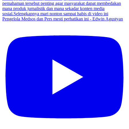
Pengelola Medsos dan Pers mesti perhatikan ini - Edwin Agustyan