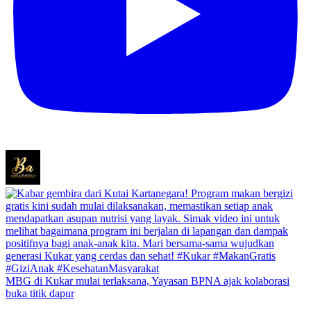
MBG di Kukar mulai terlaksana, Yayasan BPNA ajak kolaborasi
buka titik dapur