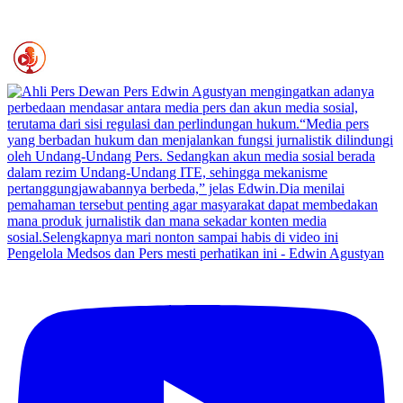
Pengelola Medsos dan Pers mesti perhatikan ini - Edwin Agustyan