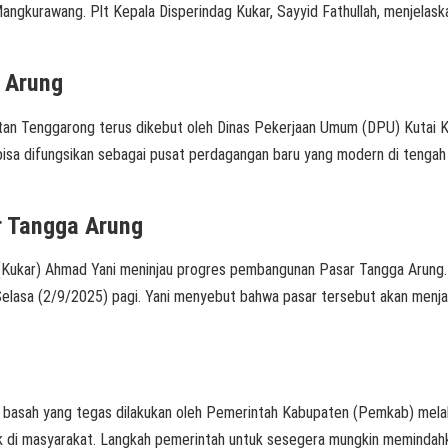
ngkurawang. Plt Kepala Disperindag Kukar, Sayyid Fathullah, menjelask
 Arung
nggarong terus dikebut oleh Dinas Pekerjaan Umum (DPU) Kutai Karta
isa difungsikan sebagai pusat perdagangan baru yang modern di teng
r Tangga Arung
kar) Ahmad Yani meninjau progres pembangunan Pasar Tangga Arung. P
 Selasa (2/9/2025) pagi. Yani menyebut bahwa pasar tersebut akan menja
asah yang tegas dilakukan oleh Pemerintah Kabupaten (Pemkab) melalu
mik di masyarakat. Langkah pemerintah untuk sesegera mungkin memindahka