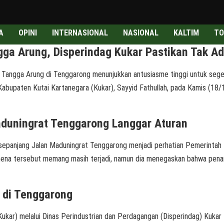
A
OPINI
INTERNASIONAL
NASIONAL
KALTIM
TO
gga Arung, Disperindag Kukar Pastikan Tak A
gga Arung di Tenggarong menunjukkan antusiasme tinggi untuk segera 
 Kabupaten Kutai Kartanegara (Kukar), Sayyid Fathullah, pada Kamis (1
aduningrat Tenggarong Langgar Aturan
panjang Jalan Maduningrat Tenggarong menjadi perhatian Pemerintah Ka
ena tersebut memang masih terjadi, namun dia menegaskan bahwa penangan
 di Tenggarong
r) melalui Dinas Perindustrian dan Perdagangan (Disperindag) Kukar t