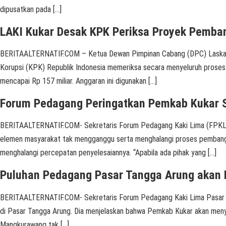
dipusatkan pada […]
LAKI Kukar Desak KPK Periksa Proyek Pemba
BERITAALTERNATIF.COM – Ketua Dewan Pimpinan Cabang (DPC) Laskar An
Korupsi (KPK) Republik Indonesia memeriksa secara menyeluruh prose
mencapai Rp 157 miliar. Anggaran ini digunakan […]
Forum Pedagang Peringatkan Pemkab Kukar
BERITAALTERNATIF.COM- Sekretaris Forum Pedagang Kaki Lima (FPKL) 
elemen masyarakat tak mengganggu serta menghalangi proses pembangun
menghalangi percepatan penyelesaiannya. “Apabila ada pihak yang […]
Puluhan Pedagang Pasar Tangga Arung akan D
BERITAALTERNATIF.COM- Sekretaris Forum Pedagang Kaki Lima Pasar Ta
di Pasar Tangga Arung. Dia menjelaskan bahwa Pemkab Kukar akan meny
Mangkurawang tak […]