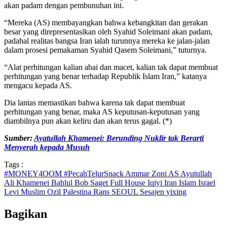
akan padam dengan pembunuhan ini.
“Mereka (AS) membayangkan bahwa kebangkitan dan gerakan
besar yang direpresentasikan oleh Syahid Soleimani akan padam,
padahal realitas bangsa Iran ialah turunnya mereka ke jalan-jalan
dalam prosesi pemakaman Syahid Qasem Soleimani,” tuturnya.
“Alat perhitungan kalian abai dan macet, kalian tak dapat membuat
perhitungan yang benar terhadap Republik Islam Iran,” katanya
mengacu kepada AS.
Dia lantas memastikan bahwa karena tak dapat membuat
perhitungan yang benar, maka AS keputusan-keputusan yang
diambilnya pun akan keliru dan akan terus gagal. (*)
Sumber:
Ayatullah Khamenei: Berunding Nuklir tak Berarti
Menyerah kepada Musuh
Tags :
#MONEY4OOM
#PecahTelurSnack
Ammar Zoni
AS
Ayutullah
Ali Khamenei
Bahlul
Bob Saget
Full House
Iqiyi
Iran
Islam
Israel
Levi
Muslim
Ozil
Palestina
Rans
SEOUL
Sesajen
yixing
Bagikan