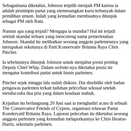
Sebagaimana diketahui, Johnson terpilih menjadi PM karena ia
adalah pemimpin partai yang memenangkan kursi terbanyak dalam
pemilihan umum. Inilah yang kemudian membuatnya ditunjuk
sebagai PM oleh Ratu.
Namun apa yang terjadi? Mengapa ia mundur? Hal ini terjadi
setelah skandal terbaru yang mencoreng nama pemerintahan
Johnson. Skandal itu melibatkan seorang anggota parlemennya yang
merupakan sekutunya di Parti Konservativ Britania Raya Chris
Pincher.
Ia sebelumnya ditunjuk Johnson untuk menjabat posisi penting
Deputy Chief Whip. Dalam
website
-nya diketahui posisi ini
mengatur kontribusi partai untuk bisnis parlemen.
Pincher sejak minggu lalu sudah diskors. Dia diselidiki oleh badan
pengawas parlemen terkait tuduhan pelecehan seksual setelah
meraba-raba dua pria yang dalam keadaan mabuk.
Kejadian itu berlangsung 29 Juni saat ia menghadiri acara di sebuah
The Conservative Friends of Cyprus, organisasi relawan Partai
Kondervatif Britania Raya. Laporan pelecehan itu diketahui seorang
anggota parlemen yang kemudian melaporkannya ke Chris Heaton-
Harris, sekretaris parlemen.