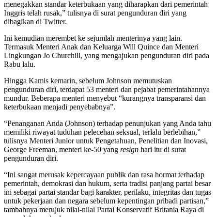
menegakkan standar keterbukaan yang diharapkan dari pemerintah
Inggris telah rusak,” tulisnya di surat pengunduran diri yang
dibagikan di Twitter.
Ini kemudian merembet ke sejumlah menterinya yang lain.
Termasuk Menteri Anak dan Keluarga Will Quince dan Menteri
Lingkungan Jo Churchill, yang mengajukan pengunduran diri pada
Rabu lalu.
Hingga Kamis kemarin, sebelum Johnson memutuskan
pengunduran diri, terdapat 53 menteri dan pejabat pemerintahannya
mundur. Beberapa menteri menyebut “kurangnya transparansi dan
keterbukaan menjadi penyebabnya”.
“Penanganan Anda (Johnson) terhadap penunjukan yang Anda tahu
memiliki riwayat tuduhan pelecehan seksual, terlalu berlebihan,”
tulisnya Menteri Junior untuk Pengetahuan, Penelitian dan Inovasi,
George Freeman, menteri ke-50 yang
resign
hari itu di surat
pengunduran diri.
“Ini sangat merusak kepercayaan publik dan rasa hormat terhadap
pemerintah, demokrasi dan hukum, serta tradisi panjang partai besar
ini sebagai partai standar bagi karakter, perilaku, integritas dan tugas
untuk pekerjaan dan negara sebelum kepentingan pribadi partisan,”
tambahnya merujuk nilai-nilai Partai Konservatif Britania Raya di