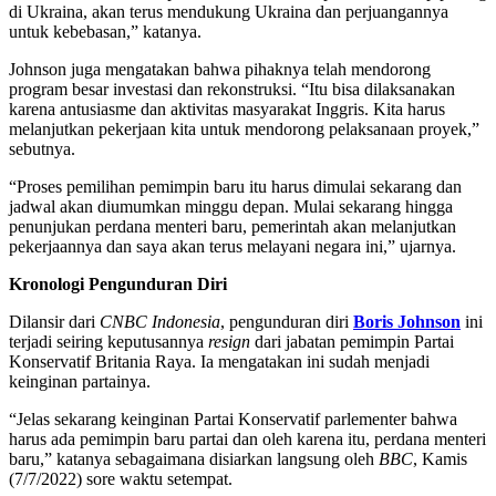
di Ukraina, akan terus mendukung Ukraina dan perjuangannya
untuk kebebasan,” katanya.
Johnson juga mengatakan bahwa pihaknya telah mendorong
program besar investasi dan rekonstruksi. “Itu bisa dilaksanakan
karena antusiasme dan aktivitas masyarakat Inggris. Kita harus
melanjutkan pekerjaan kita untuk mendorong pelaksanaan proyek,”
sebutnya.
“Proses pemilihan pemimpin baru itu harus dimulai sekarang dan
jadwal akan diumumkan minggu depan. Mulai sekarang hingga
penunjukan perdana menteri baru, pemerintah akan melanjutkan
pekerjaannya dan saya akan terus melayani negara ini,” ujarnya.
Kronologi Pengunduran Diri
Dilansir dari
CNBC Indonesia
, pengunduran diri
Boris Johnson
ini
terjadi seiring keputusannya
resign
dari jabatan pemimpin Partai
Konservatif Britania Raya. Ia mengatakan ini sudah menjadi
keinginan partainya.
“Jelas sekarang keinginan Partai Konservatif parlementer bahwa
harus ada pemimpin baru partai dan oleh karena itu, perdana menteri
baru,” katanya sebagaimana disiarkan langsung oleh
BBC
, Kamis
(7/7/2022) sore waktu setempat.