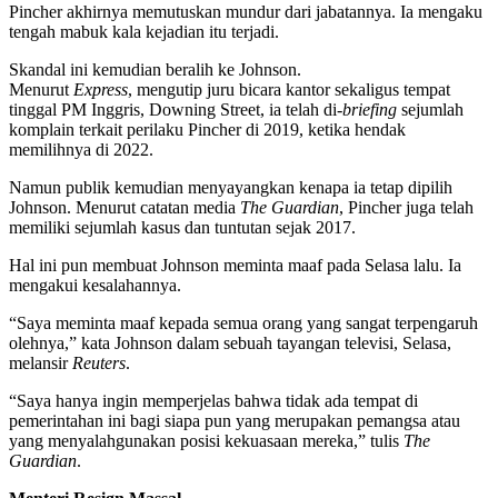
Pincher akhirnya memutuskan mundur dari jabatannya. Ia mengaku
tengah mabuk kala kejadian itu terjadi.
Skandal ini kemudian beralih ke Johnson.
Menurut
Express
, mengutip juru bicara kantor sekaligus tempat
tinggal PM Inggris, Downing Street, ia telah di-
briefing
sejumlah
komplain terkait perilaku Pincher di 2019, ketika hendak
memilihnya di 2022.
Namun publik kemudian menyayangkan kenapa ia tetap dipilih
Johnson. Menurut catatan media
The Guardian
, Pincher juga telah
memiliki sejumlah kasus dan tuntutan sejak 2017.
Hal ini pun membuat Johnson meminta maaf pada Selasa lalu. Ia
mengakui kesalahannya.
“Saya meminta maaf kepada semua orang yang sangat terpengaruh
olehnya,” kata Johnson dalam sebuah tayangan televisi, Selasa,
melansir
Reuters
.
“Saya hanya ingin memperjelas bahwa tidak ada tempat di
pemerintahan ini bagi siapa pun yang merupakan pemangsa atau
yang menyalahgunakan posisi kekuasaan mereka,” tulis
The
Guardian
.