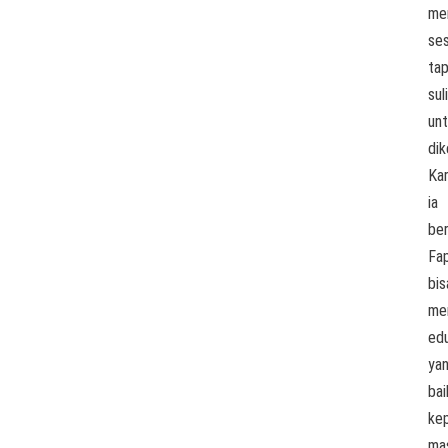
me
ses
tap
sul
un
di
Ka
ia
be
Fa
bis
me
ed
ya
bai
ke
ma