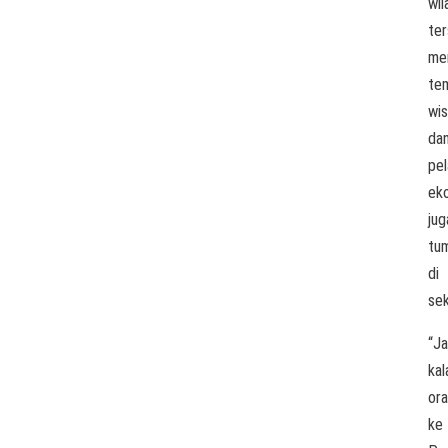
wil
te
me
te
wis
da
pel
ek
jug
tu
di
sek
“Ja
kal
or
ke