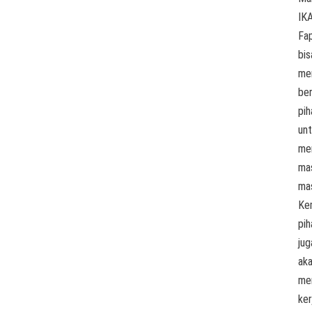
IK
Fa
bis
mem
be
pih
un
me
ma
ma
Ke
pih
jug
ak
me
ker