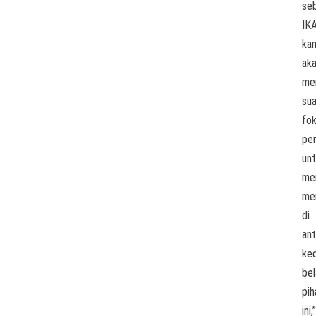
se
IKA
ka
ak
me
su
fo
per
un
me
mem
di
ant
ke
bel
pih
ini,”