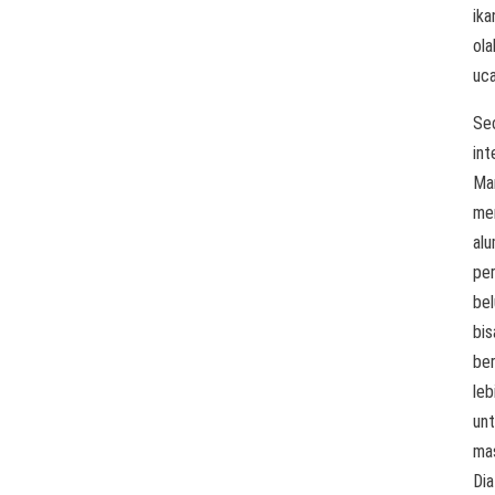
ika
ola
uc
Se
int
Ma
me
alu
per
be
bis
be
leb
un
ma
Dia