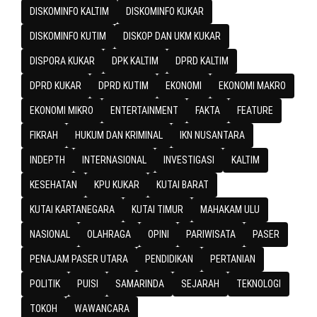
DISKOMINFO KALTIM
DISKOMINFO KUKAR
DISKOMINFO KUTIM
DISKOP DAN UKM KUKAR
DISPORA KUKAR
DPK KALTIM
DPRD KALTIM
DPRD KUKAR
DPRD KUTIM
EKONOMI
EKONOMI MAKRO
EKONOMI MIKRO
ENTERTAINMENT
FAKTA
FEATURE
FIKRAH
HUKUM DAN KRIMINAL
IKN NUSANTARA
INDEPTH
INTERNASIONAL
INVESTIGASI
KALTIM
KESEHATAN
KPU KUKAR
KUTAI BARAT
KUTAI KARTANEGARA
KUTAI TIMUR
MAHAKAM ULU
NASIONAL
OLAHRAGA
OPINI
PARIWISATA
PASER
PENAJAM PASER UTARA
PENDIDIKAN
PERTANIAN
POLITIK
PUISI
SAMARINDA
SEJARAH
TEKNOLOGI
TOKOH
WAWANCARA