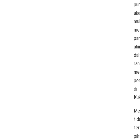
pu
ak
mul
me
pa
alu
da
ra
me
per
di
Kuk
Me
tid
ter
pih