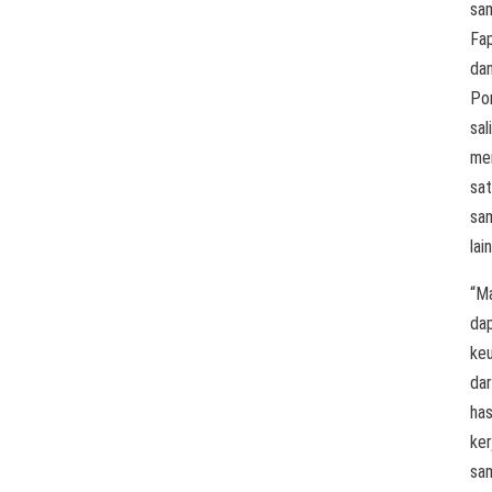
sa
Fa
da
Po
sal
me
sa
sa
lain
“M
da
ke
dar
has
ker
sa