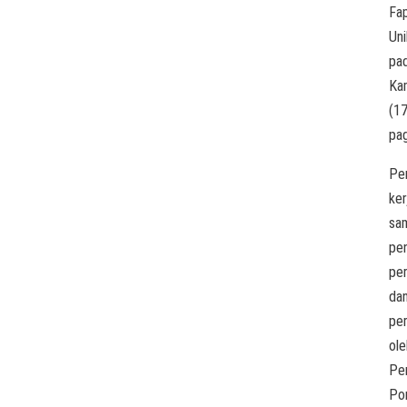
Fa
Uni
pa
Ka
(1
pag
Pe
ker
sa
pe
per
da
per
ole
Pe
Po