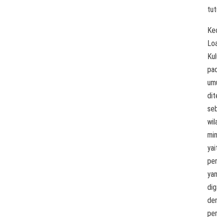
tut
Ke
Lo
Kul
pa
um
di
se
wil
min
yai
per
ya
di
de
per