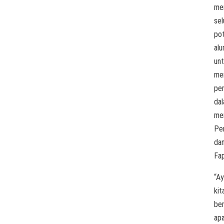
me
sel
po
alu
un
me
per
da
me
Pe
da
Fap
“A
kit
ber
ap