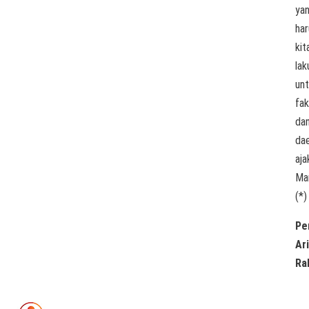
ya
har
kit
lak
un
fak
da
dae
aja
Ma
(*)
Pe
Ar
Ra