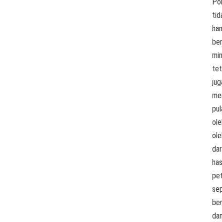
Po
tid
ha
be
min
tet
jug
me
pul
ole
ole
dar
has
pet
sep
be
da