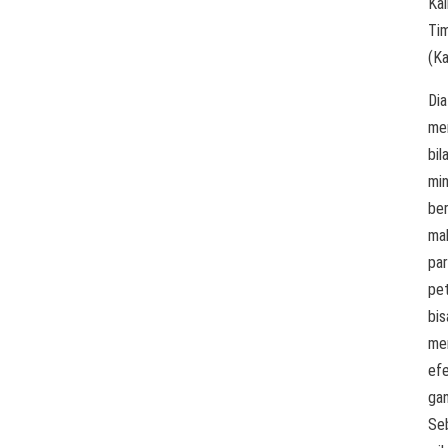
Ka
Ti
(Ka
Dia
me
bil
min
ber
ma
pa
pet
bis
me
ef
gan
Se