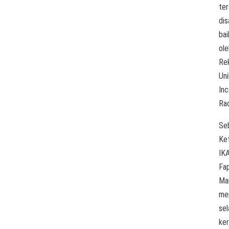
te
di
bai
ole
Re
Uni
In
Ra
Se
Ke
IK
Fap
Ma
me
sel
ker