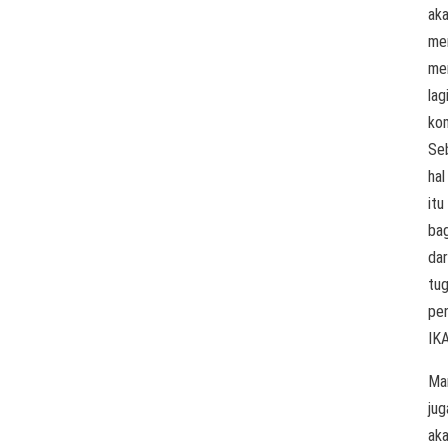
ak
me
me
lag
kom
Se
hal
itu
bag
dar
tu
pe
IKA
Ma
jug
ak