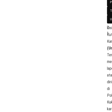
ma
P
b
(o
er
T
di
2
U
lin
0
2
Uni
1
Kut
Ka
(U
Te
me
lap
at
dir
di
Po
Ku
ka