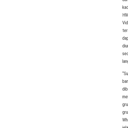
ka
HM
Vi
te
da
di
se
lan
“S
ba
dib
mel
gru
gr
Wh
jel