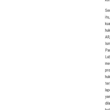
Se
itu,
ku
hu
AR
Ism
Pa
Lub
me
pr
hu
te
lap
ya
dil
be