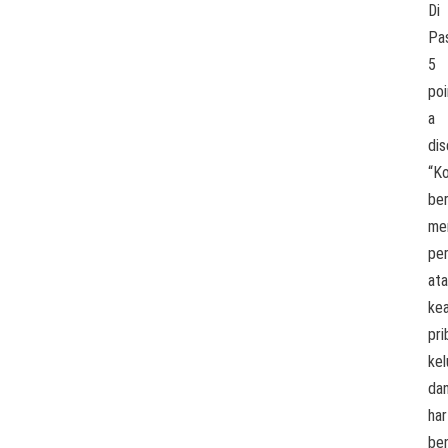
Di
Pa
5
poi
a
dis
“K
be
me
per
at
ke
pri
kel
da
har
be