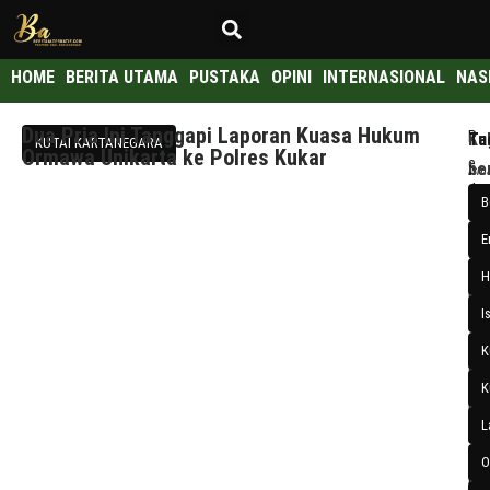
HOME
BERITA UTAMA
PUSTAKA
OPINI
INTERNASIONAL
NAS
Dua Pria Ini Tanggapi Laporan Kuasa Hukum
R
Ku
Ta
KUTAI KARTANEGARA
Ormawa Unikarta ke Polres Kukar
e
be
:
Isma
d
Pan
–
B
a
Lub
AR
E
k
se
s
H
pri
i
I
ya
4
dil
S
K
e
ku
K
p
hu
t
L
sej
e
org
O
m