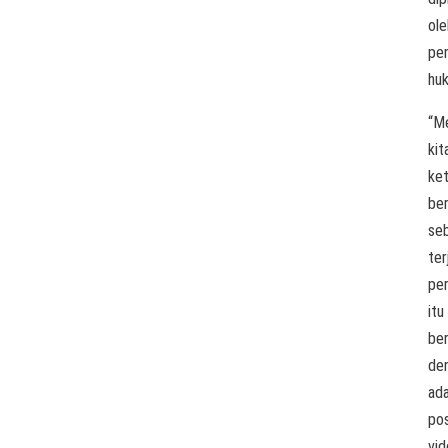
ole
pe
hu
“M
kit
ket
be
se
ter
per
itu
be
de
ad
po
vi