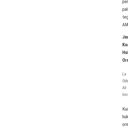
pe
pal
te
AM
Ja
Ku
Hu
Or
La
Od
Ali
Imr
Ku
hu
or