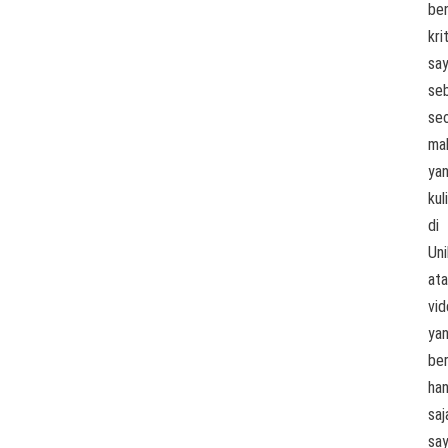
be
kri
sa
se
se
ma
ya
kul
di
Uni
at
vi
ya
ber
ha
saj
sa