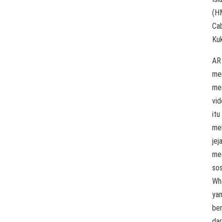
(H
Ca
Kuk
AR
me
me
vi
itu
mel
jej
me
sos
Wh
ya
ber
dar