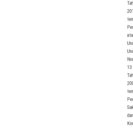
Ta
20
te
Pe
at
Un
Un
No
13
Ta
20
te
Per
Sak
da
Ko