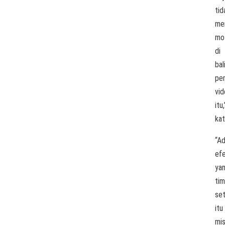
tid
me
mo
di
bal
pe
vi
itu,
kat
“A
ef
ya
tim
set
itu
mis