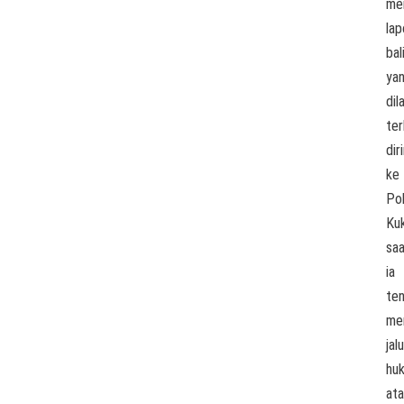
me
lap
bal
ya
dil
te
dir
ke
Po
Ku
sa
ia
te
me
jalu
hu
at