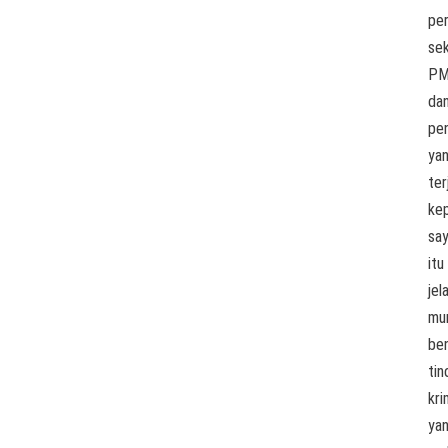
pe
sek
PM
da
pe
ya
ter
ke
sa
itu
jel
mur
be
tin
kri
ya