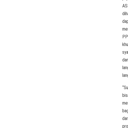
AS
dih
da
me
PP
kh
sya
da
lan
lan
“S
bis
me
bag
dar
pr