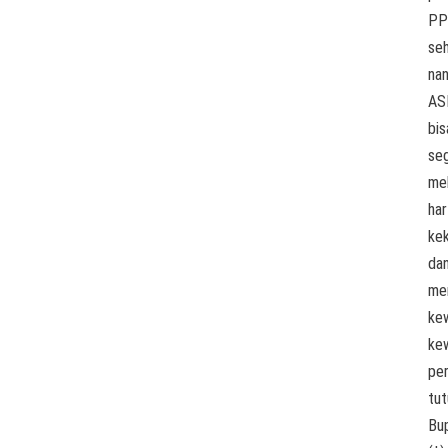
PP
se
nan
AS
bis
se
me
har
ke
da
me
kew
kew
per
tu
Bup