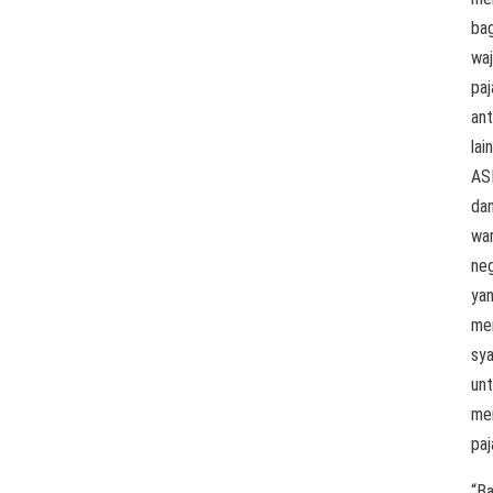
bag
waj
paj
ant
lain
AS
da
wa
ne
ya
me
sya
un
me
paj
“B