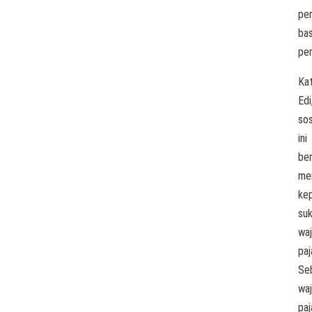
per
bas
per
Ka
Edi
sos
ini
ber
me
ke
suk
waj
paj
Se
waj
paj