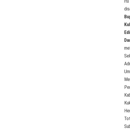
itu
di
Bu
Ku
Edi
Da
mel
Sek
Adm
Um
Mew
Pe
Ka
Kuk
He
To
Su