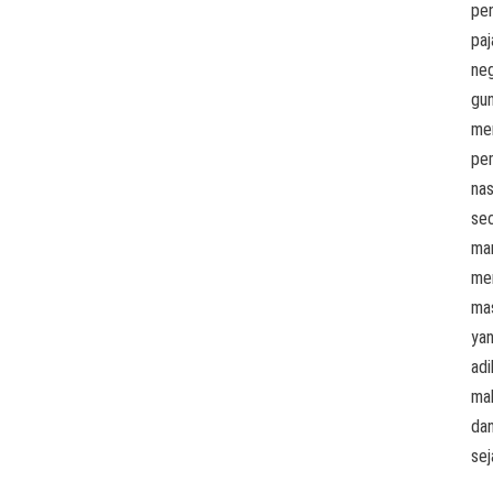
pe
paj
ne
gu
me
pe
nas
se
man
me
ma
ya
adil
ma
da
sej