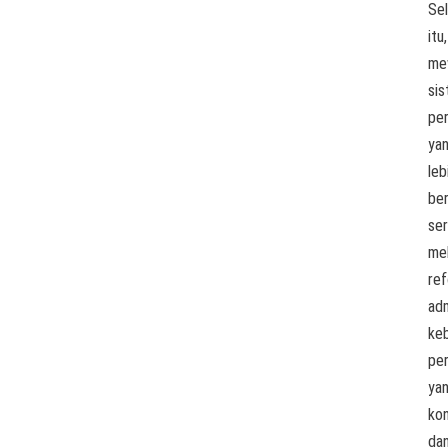
Sel
itu,
me
si
pe
ya
leb
ber
ser
me
ref
adm
keb
pe
ya
kon
da