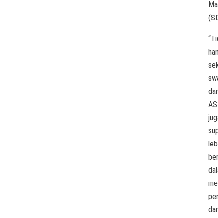
Ma
(S
“Ti
ha
se
sw
dar
AS
jug
su
leb
ber
da
me
pe
dar