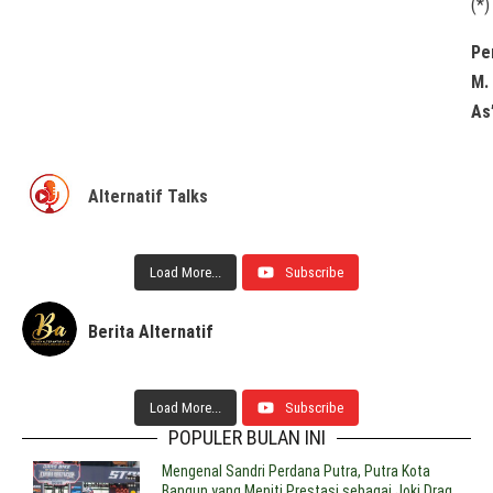
(*)
Pe
M.
As’
Alternatif Talks
Load More...
Subscribe
Berita Alternatif
Load More...
Subscribe
POPULER BULAN INI
Mengenal Sandri Perdana Putra, Putra Kota
Bangun yang Meniti Prestasi sebagai Joki Drag