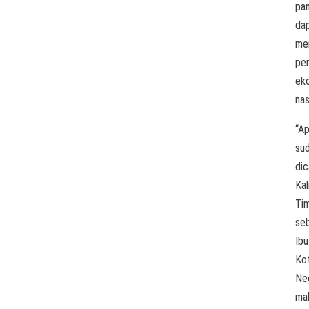
pan
da
me
pe
ek
nas
“Ap
su
di
Ka
Ti
se
Ibu
Ko
Ne
ma