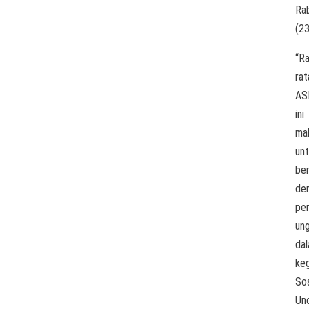
Ra
(2
“Ra
rat
AS
ini
ma
un
be
de
per
un
da
keg
Sos
Un