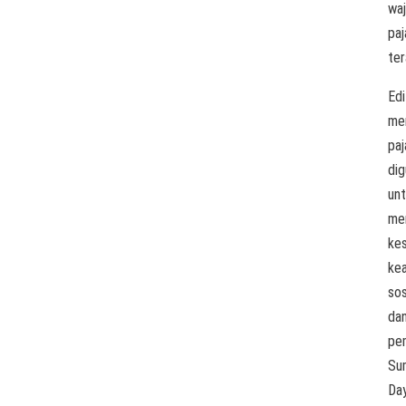
waj
paj
ter
Edi
men
paj
di
un
me
kes
kea
sos
da
pe
Su
Da