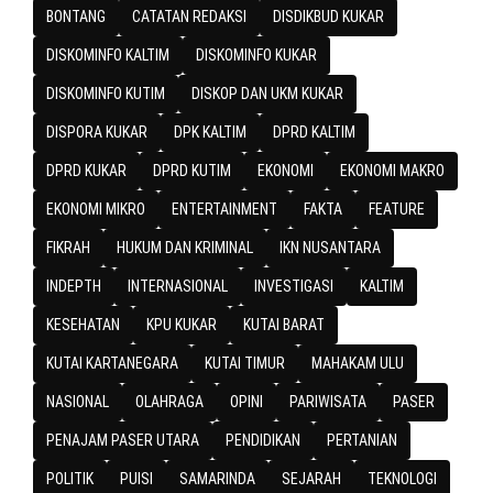
BONTANG
CATATAN REDAKSI
DISDIKBUD KUKAR
DISKOMINFO KALTIM
DISKOMINFO KUKAR
DISKOMINFO KUTIM
DISKOP DAN UKM KUKAR
DISPORA KUKAR
DPK KALTIM
DPRD KALTIM
DPRD KUKAR
DPRD KUTIM
EKONOMI
EKONOMI MAKRO
EKONOMI MIKRO
ENTERTAINMENT
FAKTA
FEATURE
FIKRAH
HUKUM DAN KRIMINAL
IKN NUSANTARA
INDEPTH
INTERNASIONAL
INVESTIGASI
KALTIM
KESEHATAN
KPU KUKAR
KUTAI BARAT
KUTAI KARTANEGARA
KUTAI TIMUR
MAHAKAM ULU
NASIONAL
OLAHRAGA
OPINI
PARIWISATA
PASER
PENAJAM PASER UTARA
PENDIDIKAN
PERTANIAN
POLITIK
PUISI
SAMARINDA
SEJARAH
TEKNOLOGI