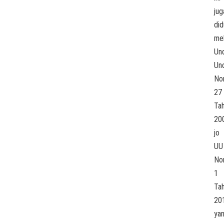
jug
di
me
Un
Un
No
27
Ta
20
jo
UU
No
1
Ta
20
ya