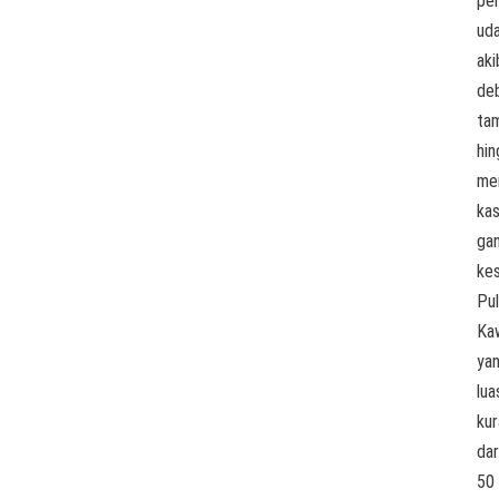
pe
ud
aki
de
ta
hin
me
ka
ga
ke
Pu
Ka
ya
lua
ku
dar
50