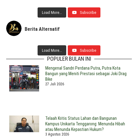
Load More...
Subscribe
Berita Alternatif
Load More...
Subscribe
POPULER BULAN INI
Mengenal Sandri Perdana Putra, Putra Kota
Bangun yang Meniti Prestasi sebagai Joki Drag
Bike
27 Juli 2026
Telaah Kritis Status Lahan dan Bangunan
Kampus Unikarta Tenggarong: Menunda Hibah
atau Menunda Kepastian Hukum?
3 Agustus 2026