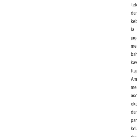
tek
da
keb
Ia
jug
me
ba
ka
Raj
Am
me
as
eko
da
par
kel
dun