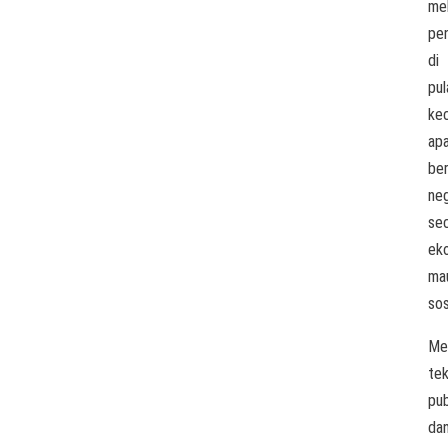
me
pe
di
pul
kec
apa
be
neg
se
eko
ma
sos
Me
te
pub
da