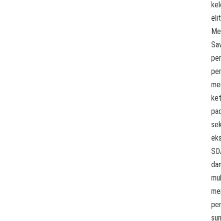
ke
eli
Me
Sav
pe
per
me
ke
pa
se
eks
SD
da
mul
me
pe
su