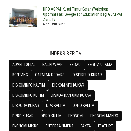
DPD AGPAII Kutai Timur Gelar Workshop
Optimalisasi Google for Education bagi Guru PAI
Zona IV
6 Agustus 2026
INDEKS BERITA
ADVERTORIAL
BALIKPAPAN
BERAU
BERITA UTAMA
BONTANG
CATATAN REDAKSI
DISDIKBUD KUKAR
DISKOMINFO KALTIM
DISKOMINFO KUKAR
DISKOMINFO KUTIM
DISKOP DAN UKM KUKAR
DISPORA KUKAR
DPK KALTIM
DPRD KALTIM
DPRD KUKAR
DPRD KUTIM
EKONOMI
EKONOMI MAKRO
EKONOMI MIKRO
ENTERTAINMENT
FAKTA
FEATURE