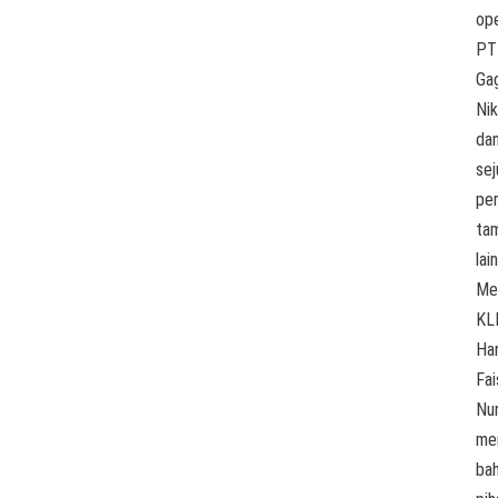
ope
PT
Ga
Nik
da
sej
pe
ta
lai
Me
KL
Han
Fai
Nur
me
ba