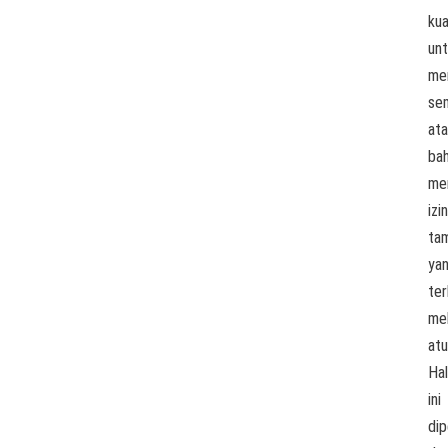
ku
un
me
se
at
ba
me
izin
ta
ya
ter
me
atu
Hal
ini
dip