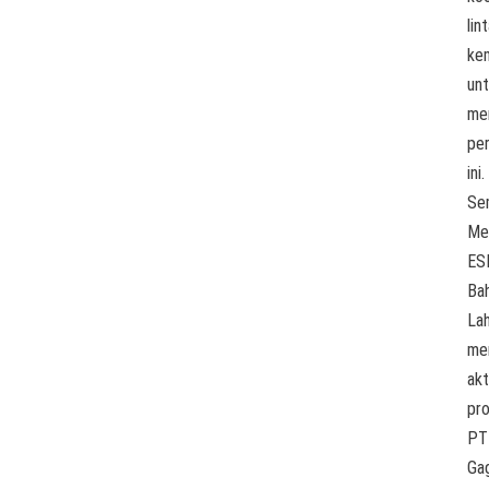
lin
ke
un
me
per
ini.
Se
Me
ES
Bah
Lah
me
akt
pro
PT
Ga