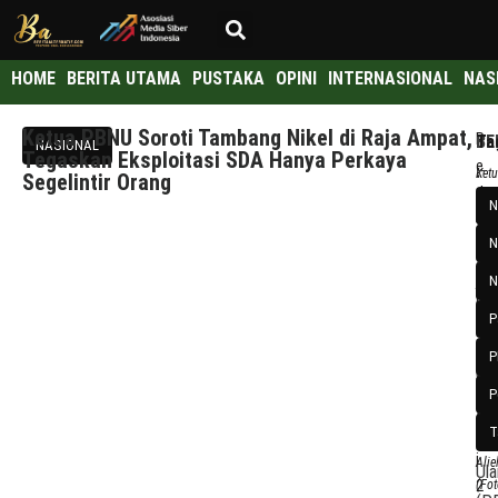
HOME
BERITA UTAMA
PUSTAKA
OPINI
INTERNASIONAL
NAS
Ketua PBNU Soroti Tambang Nikel di Raja Ampat,
R
BE
Ta
NASIONAL
Tegaskan Eksploitasi SDA Hanya Perkaya
e
–
:
Ket
Segelintir Orang
d
Bid
Ke
N
a
Med
Bi
IT
N
k
Me
&
s
N
Adv
IT
i
Pen
P
&
1
Bes
Ad
1
Nah
P
Ula
J
Pe
P
(PB
u
Be
Mo
n
T
Nah
Syaf
i
Alie
Ul
2
(Fot