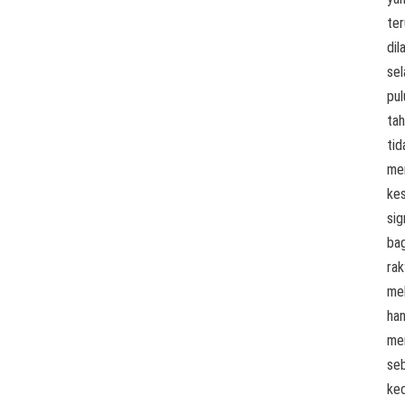
ter
dil
se
pul
ta
tid
me
ke
sig
bag
rak
mel
ha
me
se
kec