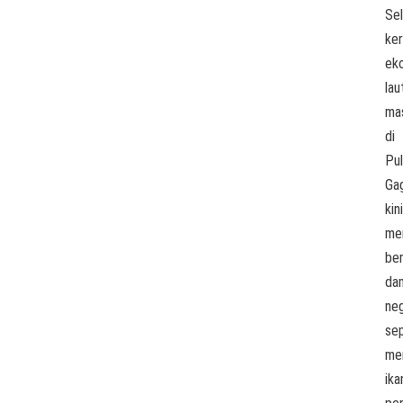
Sel
ke
ek
lau
ma
di
Pu
Ga
kini
me
be
da
neg
sep
me
ika