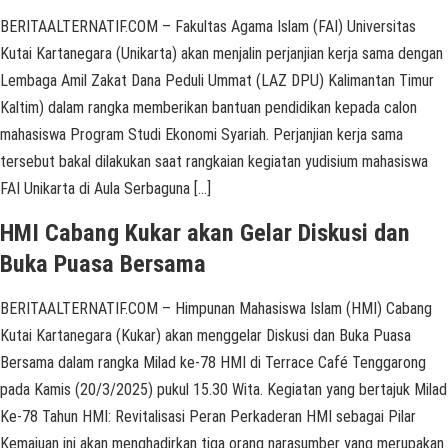
BERITAALTERNATIF.COM – Fakultas Agama Islam (FAI) Universitas
Kutai Kartanegara (Unikarta) akan menjalin perjanjian kerja sama dengan
Lembaga Amil Zakat Dana Peduli Ummat (LAZ DPU) Kalimantan Timur
Kaltim) dalam rangka memberikan bantuan pendidikan kepada calon
mahasiswa Program Studi Ekonomi Syariah. Perjanjian kerja sama
tersebut bakal dilakukan saat rangkaian kegiatan yudisium mahasiswa
FAI Unikarta di Aula Serbaguna […]
HMI Cabang Kukar akan Gelar Diskusi dan
Buka Puasa Bersama
BERITAALTERNATIF.COM – Himpunan Mahasiswa Islam (HMI) Cabang
Kutai Kartanegara (Kukar) akan menggelar Diskusi dan Buka Puasa
Bersama dalam rangka Milad ke-78 HMI di Terrace Café Tenggarong
pada Kamis (20/3/2025) pukul 15.30 Wita. Kegiatan yang bertajuk Milad
Ke-78 Tahun HMI: Revitalisasi Peran Perkaderan HMI sebagai Pilar
Kemajuan ini akan menghadirkan tiga orang narasumber yang merupakan