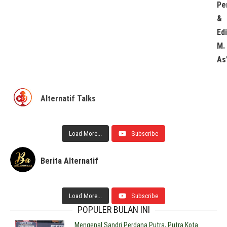
Pe
&
Edi
M.
As’
Alternatif Talks
Load More...
Subscribe
Berita Alternatif
Load More...
Subscribe
POPULER BULAN INI
Mengenal Sandri Perdana Putra, Putra Kota