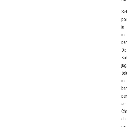
Sel
pel
ia
me
ba
Dis
Ku
jug
tel
me
ba
pe
sep
Ch
da
pa