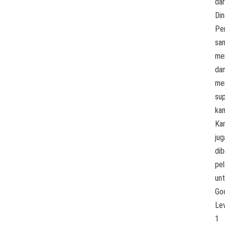
dar
Din
Pe
sa
me
da
me
su
kam
Ka
jug
dib
pel
un
Go
Le
1