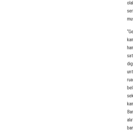
ola
ser
mus
“G
ka
ha
sat
di
un
ru
bel
sek
kan
Ba
ala
ba