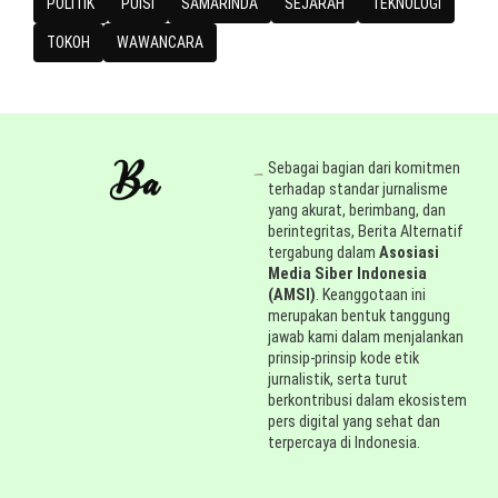
POLITIK
PUISI
SAMARINDA
SEJARAH
TEKNOLOGI
TOKOH
WAWANCARA
Sebagai bagian dari komitmen
terhadap standar jurnalisme
yang akurat, berimbang, dan
berintegritas, Berita Alternatif
tergabung dalam
Asosiasi
Media Siber Indonesia
(AMSI)
. Keanggotaan ini
merupakan bentuk tanggung
jawab kami dalam menjalankan
prinsip-prinsip kode etik
jurnalistik, serta turut
berkontribusi dalam ekosistem
pers digital yang sehat dan
terpercaya di Indonesia.