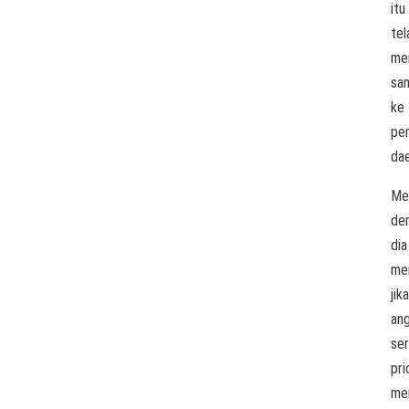
itu
tel
me
sa
ke
pe
dae
Me
dem
dia
me
jika
an
ser
pri
me