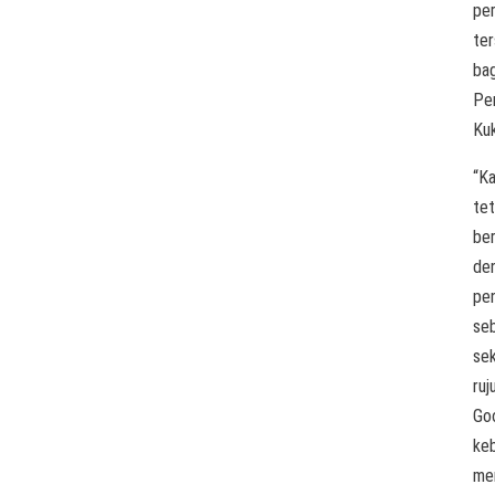
pe
ter
bag
Pe
Kuk
“K
te
ber
de
pe
se
se
ruj
Go
ke
me