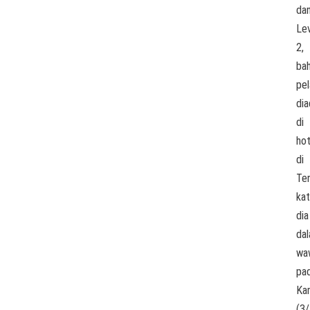
da
Le
2,
ba
pel
di
di
hot
di
Te
ka
dia
da
wa
pa
Ka
(3/