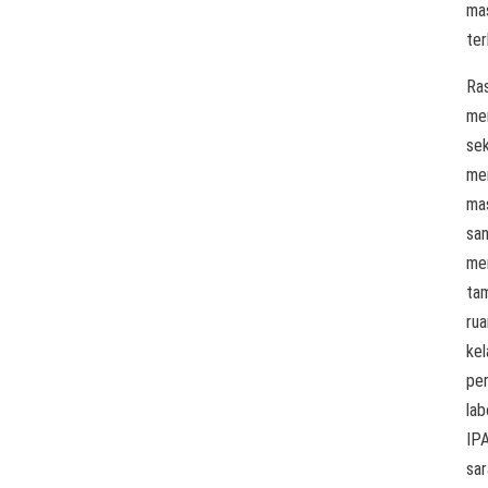
ma
ter
Ras
me
se
me
ma
sa
me
ta
ru
kel
pe
lab
IPA
sar