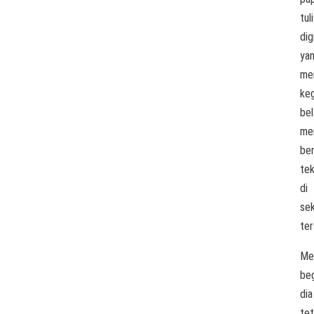
tul
dig
ya
me
keg
bel
me
ber
tek
di
se
ter
Me
beg
dia
te