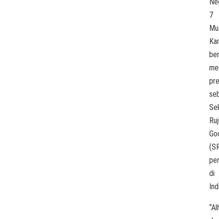
Ne
7
Mu
Ka
ber
me
pre
se
Se
Ru
Go
(S
pe
di
Ind
“Al