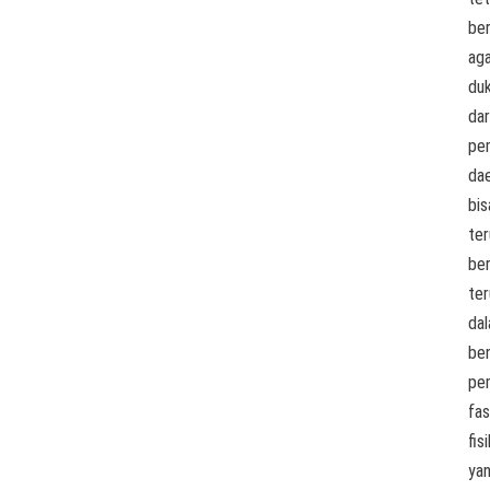
be
ag
du
dar
pe
da
bis
ter
ber
te
da
be
pe
fas
fisi
ya