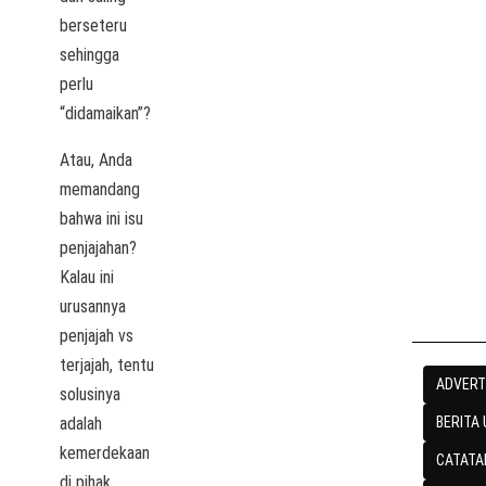
berseteru
sehingga
perlu
“didamaikan”?
Atau, Anda
memandang
bahwa ini isu
penjajahan?
Kalau ini
urusannya
penjajah vs
terjajah, tentu
ADVERT
solusinya
BERITA
adalah
kemerdekaan
CATATA
di pihak