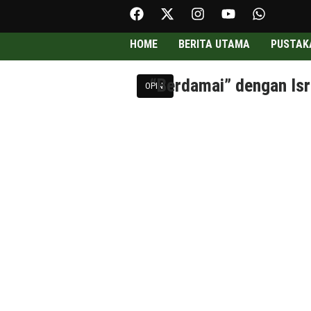
HOME
BERITA UTAMA
PUSTAK
“Berdamai” dengan Isr
OPINI