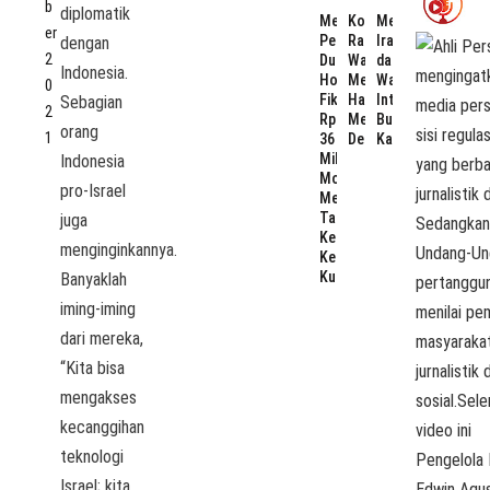
b
diplomatik
Mengawal
Koperasi
Megawati,
er
Pengusutan
Rasa
Iran,
dengan
2
Dugaan
Waralaba:
dan
Indonesia.
Honor
Mengkhianati
Warisan
0
Fiktif
Hatta,
Internasionalism
Sebagian
2
Rp
Menumbalkan
Bung
orang
1
36
Desa
Karno
Miliar:
Indonesia
Momentum
pro-Israel
Membersihkan
Tata
juga
Kelola
menginginkannya.
Keuangan
Kukar
Banyaklah
iming-iming
dari mereka,
“Kita bisa
mengakses
kecanggihan
teknologi
Pengelola 
Israel; kita
Edwin Agu