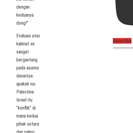
dengan
keduanya
dong!”
Evaluasi atas
Subscribe
kalimat ini
sangat
bergantung
pada asumsi
dasarnya:
apakah isu
Palestina-
Israel itu
“konflik” di
mana kedua
pihak setara
dan saling