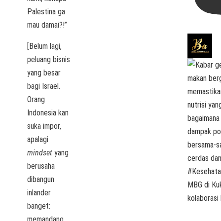
Palestina ga
mau damai?!”
[Belum lagi,
peluang bisnis
yang besar
bagi Israel.
Orang
Indonesia kan
suka impor,
apalagi
mindset
yang
berusaha
dibangun
MBG di Kuk
inlander
kolaborasi 
banget:
memandang