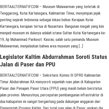
BERITAALTERNATIF.COM – Museum Mulawarman yang terletak di
Tenggarong, Kutai Kartanegara, Kalimantan Timur, menyimpan jejak
penting sejarah Indonesia sebagai lokasi bekas Kerajaan Kutai
Kartanegara, kerajaan tertua di Nusantara. Bangunan megah yang kini
menjadi museum ini dulunya adalah istana Sultan Kutai Kartanegara ke-
19, Aji Muhammad Parikesit. Kasran, salah satu pemandu Museum
Mulawarman, menjelaskan bahwa area museum yang […]
Legislator Kaltim Abdurrahman Soroti Status
Jalan di Paser dan PPU
BERITAALTERNATIF.COM – Sekretaris Komisi III DPRD Kalimantan
Timur Abdurrahman KA menyoroti sejumlah ruas jalan di Kabupaten
Paser dan Penajam Paser Utara (PPU) yang masih belum berstatus
jalan provinsi. Menurutnya, percepatan pembangunan infrastruktur di
dua kabupaten ini sangat bergantung pada dukungan anggaran dari
Pemerintah Provinsi Kaltim. Dari total ruas jalan di Paser, ungkap dia,