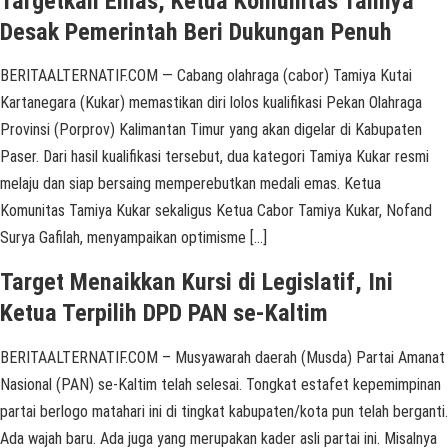
Targetkan Emas, Ketua Komunitas Tamiya
Desak Pemerintah Beri Dukungan Penuh
BERITAALTERNATIF.COM — Cabang olahraga (cabor) Tamiya Kutai
Kartanegara (Kukar) memastikan diri lolos kualifikasi Pekan Olahraga
Provinsi (Porprov) Kalimantan Timur yang akan digelar di Kabupaten
Paser. Dari hasil kualifikasi tersebut, dua kategori Tamiya Kukar resmi
melaju dan siap bersaing memperebutkan medali emas. Ketua
Komunitas Tamiya Kukar sekaligus Ketua Cabor Tamiya Kukar, Nofand
Surya Gafilah, menyampaikan optimisme […]
Target Menaikkan Kursi di Legislatif, Ini
Ketua Terpilih DPD PAN se-Kaltim
BERITAALTERNATIF.COM – Musyawarah daerah (Musda) Partai Amanat
Nasional (PAN) se-Kaltim telah selesai. Tongkat estafet kepemimpinan
partai berlogo matahari ini di tingkat kabupaten/kota pun telah berganti.
Ada wajah baru. Ada juga yang merupakan kader asli partai ini. Misalnya