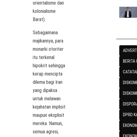
orientalisme dan
kolonialisme
Barat).
Sebagaimana
majikannya, para
monarki otoriter
ADVERT
itu terkenal
BERITA
hipokrit sehingga
CATATA
kerap mencipta
dilema bagi Iran
DISKOMI
yang dipaksa
DISKOM
untuk melawan
DISPOR
kejahatan implisit
maupun eksplisit
DPRD K
mereka. Namun,
EKONOM
semua agresi,
EKONOM