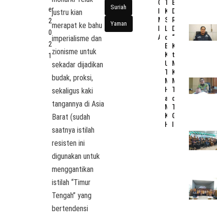
Telaah
Edi
Cara
Suriah
er
Kritis
Damansyah
Inggris
justru kian
Status
Resmi
Mengeksploitasi
2
Yaman
merapat ke bahu
Lahan
Dijuluki
Imperium
0
dan
“Bapak
AS
imperialisme dan
2
Bangunan
Kerukunan”,
zionisme untuk
Kampus
tapi
1
Unikarta
Mampukah
sekadar dijadikan
Tenggarong:
Kukar
budak, proksi,
Menunda
Menjaga
Hibah
Toleransi
sekaligus kaki
atau
di
tangannya di Asia
Menunda
Tengah
Kepastian
Gelombang
Barat (sudah
Hukum?
IKN?
saatnya istilah
resisten ini
digunakan untuk
menggantikan
istilah “Timur
Tengah” yang
bertendensi