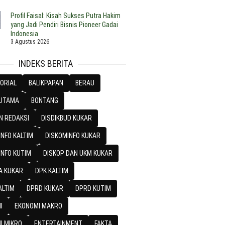
Profil Faisal: Kisah Sukses Putra Hakim
yang Jadi Pendiri Bisnis Pioneer Gadai
Indonesia
3 Agustus 2026
INDEKS BERITA
ORIAL
BALIKPAPAN
BERAU
 UTAMA
BONTANG
N REDAKSI
DISDIKBUD KUKAR
NFO KALTIM
DISKOMINFO KUKAR
INFO KUTIM
DISKOP DAN UKM KUKAR
A KUKAR
DPK KALTIM
ALTIM
DPRD KUKAR
DPRD KUTIM
I
EKONOMI MAKRO
I MIKRO
ENTERTAINMENT
FAKTA