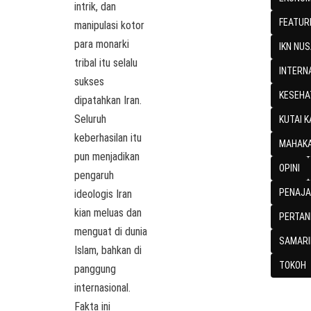
intrik, dan
FEATUR
manipulasi kotor
para monarki
IKN NU
tribal itu selalu
INTERN
sukses
KESEHA
dipatahkan Iran.
Seluruh
KUTAI 
keberhasilan itu
MAHAKA
pun menjadikan
OPINI
pengaruh
PENAJA
ideologis Iran
kian meluas dan
PERTAN
menguat di dunia
SAMARI
Islam, bahkan di
TOKOH
panggung
internasional.
Fakta ini