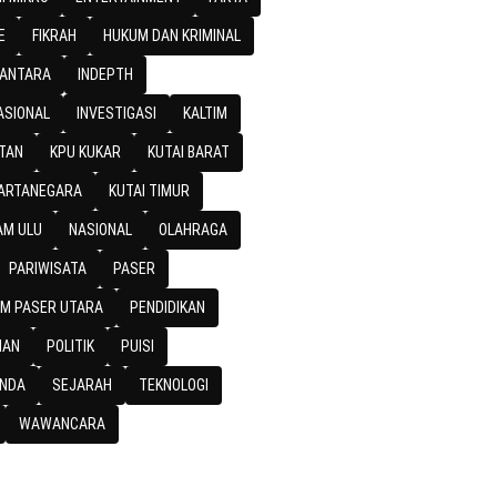
E
FIKRAH
HUKUM DAN KRIMINAL
SANTARA
INDEPTH
ASIONAL
INVESTIGASI
KALTIM
TAN
KPU KUKAR
KUTAI BARAT
KARTANEGARA
KUTAI TIMUR
M ULU
NASIONAL
OLAHRAGA
PARIWISATA
PASER
M PASER UTARA
PENDIDIKAN
IAN
POLITIK
PUISI
NDA
SEJARAH
TEKNOLOGI
WAWANCARA