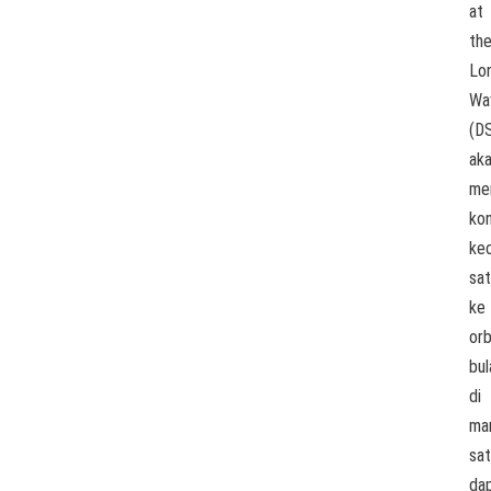
at
th
Lo
Wa
(D
ak
me
kon
kec
sat
ke
orb
bul
di
ma
sat
da