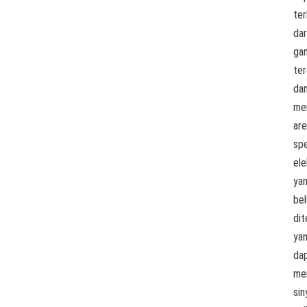
ter
dar
ga
ter
da
me
ar
sp
el
ya
be
di
ya
da
me
sin