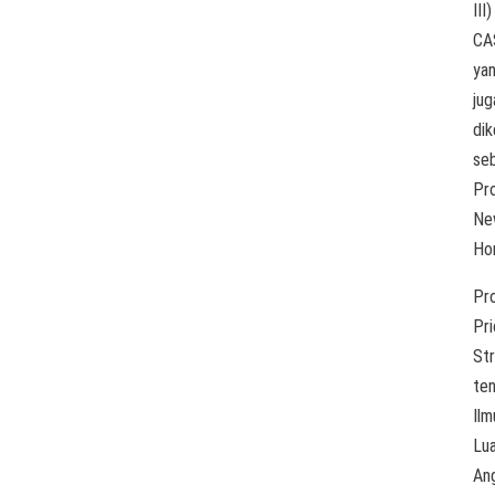
III)
CA
ya
jug
dik
se
Pr
Ne
Hor
Pr
Pri
Str
te
Ilm
Lu
An