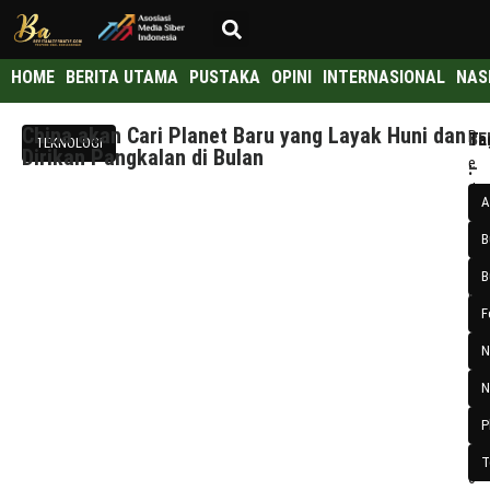
HOME
BERITA UTAMA
PUSTAKA
OPINI
INTERNASIONAL
NAS
China akan Cari Planet Baru yang Layak Huni dan
R
BE
Ta
TEKNOLOGI
Dirikan Pangkalan di Bulan
e
–
:
d
Chi
A
a
mel
B
k
Ak
s
B
Sai
i
F
Chi
1
(C
2
N
J
mem
N
u
se
li
P
mis
2
ant
T
0