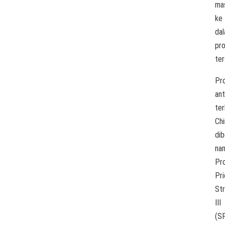
ma
ke
da
pr
ter
Pr
ant
ter
Chi
dib
na
Pr
Pri
Str
III
(S