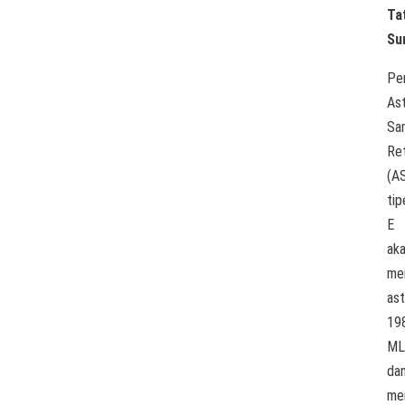
Ta
Su
Pe
As
Sa
Re
(A
tip
E
ak
men
ast
19
ML
da
me