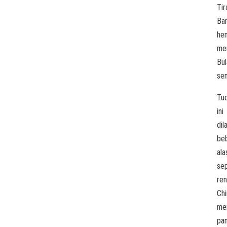
Tir
Ba
he
me
Bul
sen
Tu
ini
dil
be
ala
sep
re
Chi
men
pa