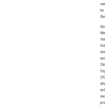
sa
ke
Bum
Ke
Mis
Ve
Vo
Im
an
Cl
Exp
(V
dit
un
me
pr