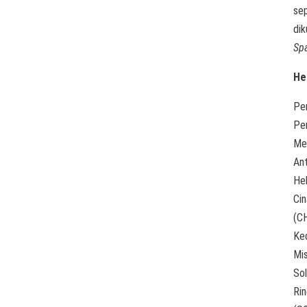
sep
dik
Sp
Hel
Pe
Pen
Me
Ant
Hel
Cin
(C
Ke
Mis
Sol
Ri