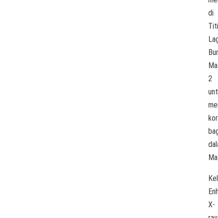
di
Tit
La
Bu
Ma
2
un
me
ko
bag
da
Mat
Kel
En
X-
ray