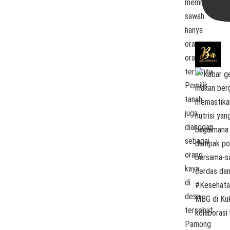
memiliki
sawah
hanya
orang-
orang
tertentu.
Pemilik
tanah
juga
dianggap
sebagai
orang
kaya
di
desa
MBG di Kuk
tersebut.
kolaborasi 
Pamong