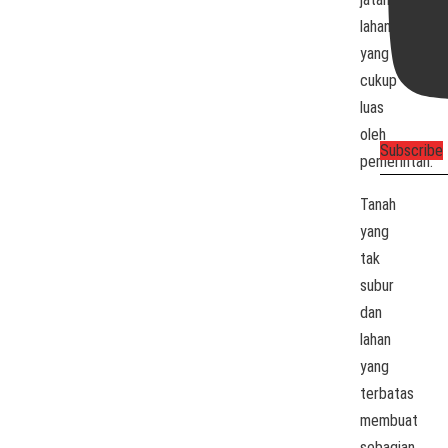
lahan
yang
cukup
luas
oleh
Subscribe
pemerintah.
Tanah
yang
tak
subur
dan
lahan
yang
terbatas
membuat
sebagian