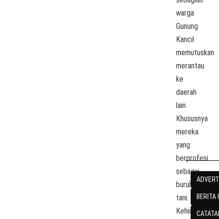
warga
Gunung
Kancil
memutuskan
merantau
ke
daerah
lain.
Khususnya
mereka
yang
berprofesi
sebagai
ADVERT
buruh
BERITA
tani.
Kehidupan
CATATA