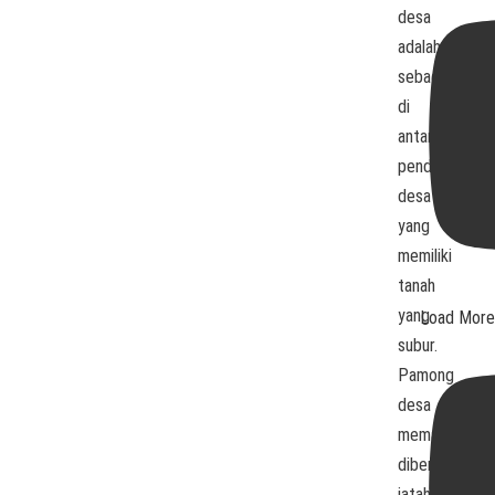
desa
adalah
sebagian
di
antara
penduduk
desa
yang
memiliki
tanah
yang
Load More.
subur.
Pamong
desa
memang
diberikan
jatah