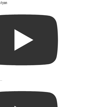
styan
..