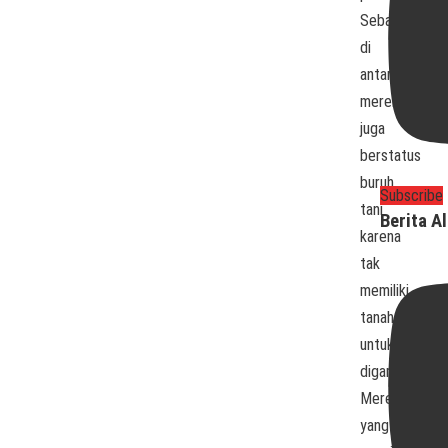
Sebagian
di
antara
mereka
juga
berstatus
buruh
Subscribe
tani
Berita Al
karena
tak
memiliki
tanah
untuk
digarap.
Mereka
yang