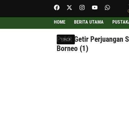
HOME
BERITA UTAMA
PUSTAK
Pahit Getir Perjuangan 
TOKOH
Borneo (1)