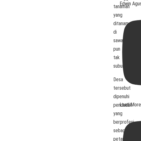
Edwin Agu
tanaman
yang
ditanam
di
sawah
pun
tak
subur.
Desa
tersebut
dipenuhi
Load More.
penduduk
yang
berprofesi
sebagai
petani.