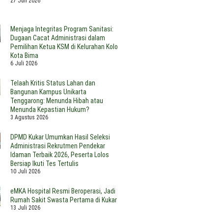
27 Juli 2026
wan
eredar
Pengganti
bagai
ndonesia
Bahan
trasi
Bakar
Menjaga Integritas Program Sanitasi:
Fosil
Dugaan Cacat Administrasi dalam
mbah
Pemilihan Ketua KSM di Kelurahan Kolo
Kota Bima
6 Juli 2026
Telaah Kritis Status Lahan dan
Bangunan Kampus Unikarta
Tenggarong: Menunda Hibah atau
Menunda Kepastian Hukum?
3 Agustus 2026
DPMD Kukar Umumkan Hasil Seleksi
Administrasi Rekrutmen Pendekar
Idaman Terbaik 2026, Peserta Lolos
Bersiap Ikuti Tes Tertulis
10 Juli 2026
eMKA Hospital Resmi Beroperasi, Jadi
Rumah Sakit Swasta Pertama di Kukar
13 Juli 2026