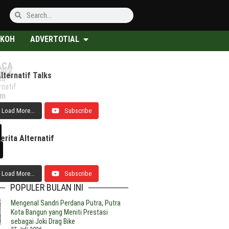
KOH
ADVERTOTIAL
ACA
ungi
UGA
lternatif Talks
hasiswa
QUA
YouTube
ta
M
uncurkan
Hadirkan
rnatif
at
ulkas
Hype
om
at
ang
untuk
Load More...
Subscribe
ngatur
isa
Bantu
hu
embuat
Kreator
ndang
s
Kecil
erita Alternatif
am
atu
Perluas
rbasis
engan
Jangkauan
T
epat
Load More...
Subscribe
POPULER BULAN INI
m
0
Peneliti
hasiswa
erek
UGM
Mengenal Sandri Perdana Putra, Putra
M
otor
Mengembangkan
Kota Bangun yang Meniti Prestasi
nfaatkan
istrik
Hidrogen
sebagai Joki Drag Bike
lang
ang
sebagai