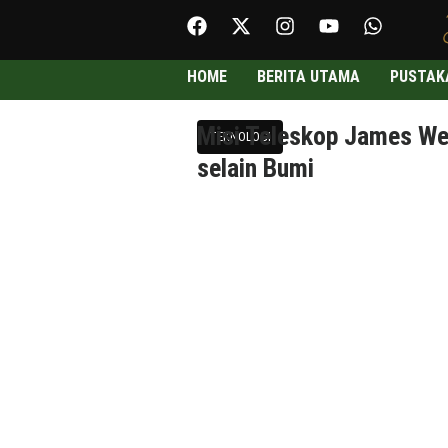
HOME
BERITA UTAMA
PUSTAK
Misi Teleskop James We
TEKNOLOGI
selain Bumi