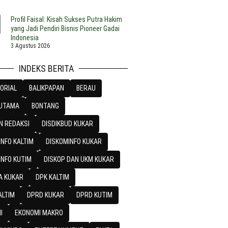
Profil Faisal: Kisah Sukses Putra Hakim
yang Jadi Pendiri Bisnis Pioneer Gadai
Indonesia
3 Agustus 2026
INDEKS BERITA
ORIAL
BALIKPAPAN
BERAU
 UTAMA
BONTANG
N REDAKSI
DISDIKBUD KUKAR
NFO KALTIM
DISKOMINFO KUKAR
INFO KUTIM
DISKOP DAN UKM KUKAR
A KUKAR
DPK KALTIM
ALTIM
DPRD KUKAR
DPRD KUTIM
I
EKONOMI MAKRO