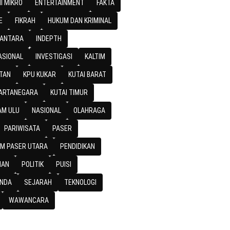
I MIKRO
ENTERTAINMENT
FAKTA
E
FIKRAH
HUKUM DAN KRIMINAL
SANTARA
INDEPTH
ASIONAL
INVESTIGASI
KALTIM
TAN
KPU KUKAR
KUTAI BARAT
KARTANEGARA
KUTAI TIMUR
M ULU
NASIONAL
OLAHRAGA
PARIWISATA
PASER
M PASER UTARA
PENDIDIKAN
IAN
POLITIK
PUISI
NDA
SEJARAH
TEKNOLOGI
WAWANCARA