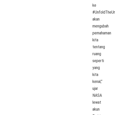
ke
#UnfoldTheUn
akan
mengubah
pemahaman
kita
tentang
ruang
seperti
yang
kita
kenal,”
ujar
NASA
lewat
akun