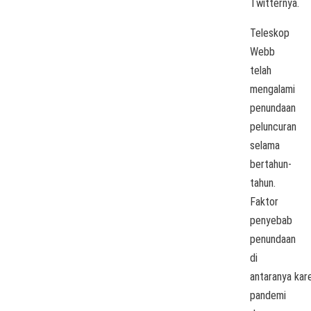
Twitternya.
Teleskop
Webb
telah
mengalami
penundaan
peluncuran
selama
bertahun-
tahun.
Faktor
penyebab
penundaan
di
antaranya kar
pandemi