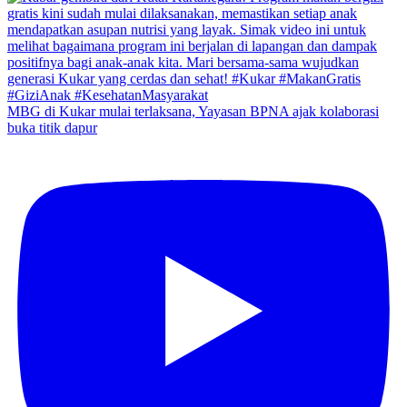
MBG di Kukar mulai terlaksana, Yayasan BPNA ajak kolaborasi
buka titik dapur