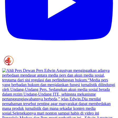
Pengelola Medsos dan Pers mesti perhatikan ini - Edwin Agustyan