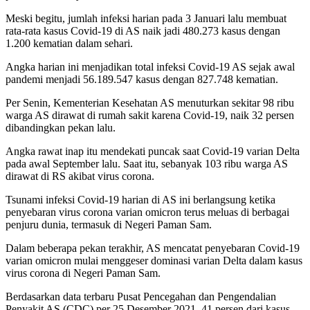
Meski begitu, jumlah infeksi harian pada 3 Januari lalu membuat
rata-rata kasus Covid-19 di AS naik jadi 480.273 kasus dengan
1.200 kematian dalam sehari.
Angka harian ini menjadikan total infeksi Covid-19 AS sejak awal
pandemi menjadi 56.189.547 kasus dengan 827.748 kematian.
Per Senin, Kementerian Kesehatan AS menuturkan sekitar 98 ribu
warga AS dirawat di rumah sakit karena Covid-19, naik 32 persen
dibandingkan pekan lalu.
Angka rawat inap itu mendekati puncak saat Covid-19 varian Delta
pada awal September lalu. Saat itu, sebanyak 103 ribu warga AS
dirawat di RS akibat virus corona.
Tsunami infeksi Covid-19 harian di AS ini berlangsung ketika
penyebaran virus corona varian omicron terus meluas di berbagai
penjuru dunia, termasuk di Negeri Paman Sam.
Dalam beberapa pekan terakhir, AS mencatat penyebaran Covid-19
varian omicron mulai menggeser dominasi varian Delta dalam kasus
virus corona di Negeri Paman Sam.
Berdasarkan data terbaru Pusat Pencegahan dan Pengendalian
Penyakit AS (CDC) per 25 Desember 2021, 41 persen dari kasus