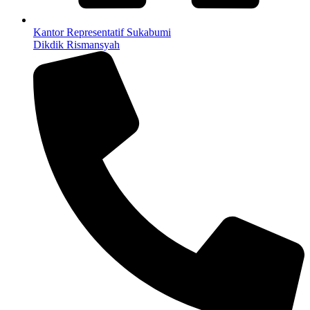
Kantor Representatif Sukabumi
Dikdik Rismansyah