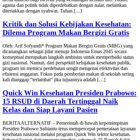
agama dan politik tidak diperdebatkan dengan nalar, melainkan
diteriakkan dengan syahwat. Tuhan […]
Kritik dan Solusi Kebijakan Kesehatan:
Dilema Program Makan Bergizi Gratis
Oleh: Arif Sofyandi* ​Program Makan Bergizi Gratis (MBG) yang
dicanangkan sebagai pilar menuju Indonesia Emas 2045 secara
konseptual merupakan langkah ambisius untuk memperbaiki status
gizi nasional. Namun, dari perspektif kebijakan kesehatan publik,
program ini memicu perdebatan sengit mengenai efektivitas dan
efisiensi anggaran. Fokus pada pemberian makan di sekolah sering
kali dianggap “terlambat” jika tujuannya adalah […]
Quick Win Kesehatan Presiden Prabowo:
15 RSUD di Daerah Tertinggal Naik
Kelas dan Siap Layani Pasien
BERITAALTERNATIF – Pemerintah di bawah kepemimpinan
Presiden Prabowo Subianto terus mempercepat pemerataan layanan
kesehatan nasional melalui program Quick Win sektor kesehatan.
Sebagai bagian dari program tersebut, sebanyak 15 Rumah Sakit