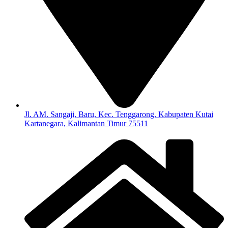
Jl. AM. Sangaji, Baru, Kec. Tenggarong, Kabupaten Kutai
Kartanegara, Kalimantan Timur 75511