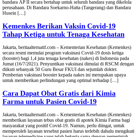
bandara AP II secara bertahap untuk seluruh bandara yang dikelola
perusahaan. Di Bandara Soekarno-Hatta (Tangerang) dan Bandara
Husein […]
Kemenkes Berikan Vaksin Covid-19
Tahap Ketiga untuk Tenaga Kesehatan
Jakarta, beritaalternatif.com – Kementerian Kesehatan (Kemenkes)
secara resmi memulai program vaksinasi Covid-19 dosis ketiga
(booster) bagi 1,4 juta tenaga kesehatan (nakes) di Indonesia pada
Jumat (16/7/2021). Penyuntikan vaksinasi dimulai di RSCM dengan
diikuti sebanyak 50 Guru Besar FKUI dan sejumlah dokter.
Pemberian vaksinasi booster kepada nakes ini merupakan upaya
untuk memberikan perlindungan yang optimal terhadap […]
Cara Dapat Obat Gratis dari Kimia
Farma untuk Pasien Covid-19
Jakarta, beritaalternatif.com – Kementerian Kesehatan (Kemenkes)
memberikan layanan tebus obat gratis di apotek Kimia Farma bagi
masyarakat yang positif Covid-19. Namun, perlu diingat, untuk
memperoleh layanan tersebut pasien harus terlebih dahulu mengikuti
layanan telemedicine yang telah bekerja sama dengan pemerintah.