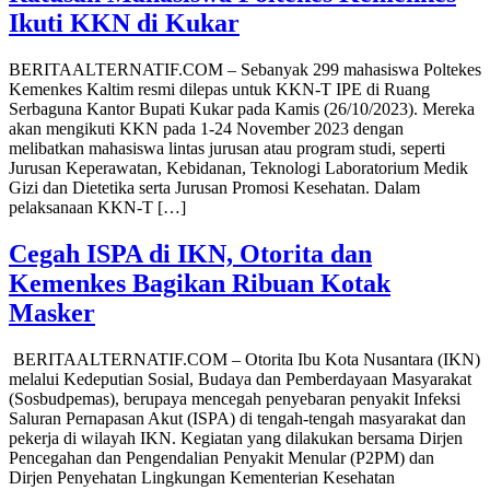
Ikuti KKN di Kukar
BERITAALTERNATIF.COM – Sebanyak 299 mahasiswa Poltekes
Kemenkes Kaltim resmi dilepas untuk KKN-T IPE di Ruang
Serbaguna Kantor Bupati Kukar pada Kamis (26/10/2023). Mereka
akan mengikuti KKN pada 1-24 November 2023 dengan
melibatkan mahasiswa lintas jurusan atau program studi, seperti
Jurusan Keperawatan, Kebidanan, Teknologi Laboratorium Medik
Gizi dan Dietetika serta Jurusan Promosi Kesehatan. Dalam
pelaksanaan KKN-T […]
Cegah ISPA di IKN, Otorita dan
Kemenkes Bagikan Ribuan Kotak
Masker
BERITAALTERNATIF.COM – Otorita Ibu Kota Nusantara (IKN)
melalui Kedeputian Sosial, Budaya dan Pemberdayaan Masyarakat
(Sosbudpemas), berupaya mencegah penyebaran penyakit Infeksi
Saluran Pernapasan Akut (ISPA) di tengah-tengah masyarakat dan
pekerja di wilayah IKN. Kegiatan yang dilakukan bersama Dirjen
Pencegahan dan Pengendalian Penyakit Menular (P2PM) dan
Dirjen Penyehatan Lingkungan Kementerian Kesehatan