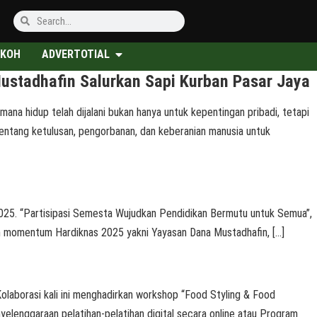
KOH
ADVERTOTIAL
ustadhafin Salurkan Sapi Kurban Pasar Jaya
na hidup telah dijalani bukan hanya untuk kepentingan pribadi, tetapi
entang ketulusan, pengorbanan, dan keberanian manusia untuk
 2025. “Partisipasi Semesta Wujudkan Pendidikan Bermutu untuk Semua”,
am momentum Hardiknas 2025 yakni Yayasan Dana Mustadhafin, […]
laborasi kali ini menghadirkan workshop “Food Styling & Food
elenggaraan pelatihan-pelatihan digital secara online atau Program