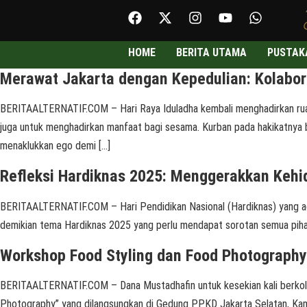
HOME
BERITA UTAMA
PUSTAK
Merawat Jakarta dengan Kepedulian: Kolabor
BERITAALTERNATIF.COM – Hari Raya Iduladha kembali menghadirkan ruang 
juga untuk menghadirkan manfaat bagi sesama. Kurban pada hakikatnya 
menaklukkan ego demi […]
Refleksi Hardiknas 2025: Menggerakkan Kehid
BERITAALTERNATIF.COM – Hari Pendidikan Nasional (Hardiknas) yang acap
demikian tema Hardiknas 2025 yang perlu mendapat sorotan semua pihak
Workshop Food Styling dan Food Photograph
BERITAALTERNATIF.COM – Dana Mustadhafin untuk kesekian kali berkolab
Photography” yang dilangsungkan di Gedung PPKD Jakarta Selatan, Kamis