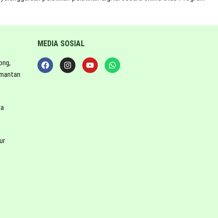
MEDIA SOSIAL
ong,
imantan
ta
ur