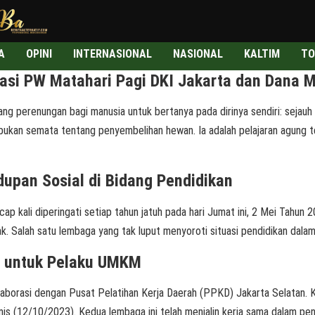
A
OPINI
INTERNASIONAL
NASIONAL
KALTIM
TO
asi PW Matahari Pagi DKI Jakarta dan Dana M
perenungan bagi manusia untuk bertanya pada dirinya sendiri: sejauh ma
bukan semata tentang penyembelihan hewan. Ia adalah pelajaran agung t
upan Sosial di Bidang Pendidikan
 kali diperingati setiap tahun jatuh pada hari Jumat ini, 2 Mei Tahun
. Salah satu lembaga yang tak luput menyoroti situasi pendidikan dal
y untuk Pelaku UMKM
orasi dengan Pusat Pelatihan Kerja Daerah (PPKD) Jakarta Selatan. Ko
 (12/10/2023). Kedua lembaga ini telah menjalin kerja sama dalam peny