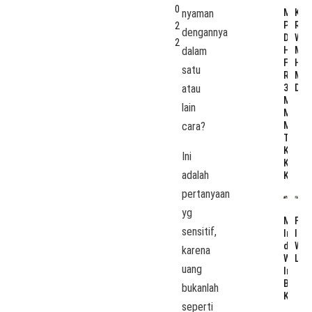
0
Menga
Kop
nyaman
Pengu
Ras
2
dengannya
Dugaa
War
2
Honor
Men
dalam
Fiktif
Hat
satu
Rp
Men
36
Des
atau
Miliar:
lain
Mome
Membe
cara?
Tata
Kelola
Ini
Keuan
adalah
Kukar
pertanyaan
yg
Fro
Megawa
sensitif,
Iran
Iran,
Wit
dan
karena
Lov
Warisa
uang
Intern
Bung
bukanlah
Karno
seperti