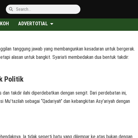
KOH
ADVERTOTIAL
panggilan tanggung jawab yang membangunkan kesadaran untuk bergerak.
etapi alasan untuk bangkit. Syariati membedakan dua bentuk takdir:
 Politik
dan takdir ilahi diperdebatkan dengan sengit. Dari perdebatan ini,
asi Mu’tazilah sebagai “Qadariyah” dan kebangkitan Asy’ariyah dengan
kehendaknya. Ia tidak seperti batu yang dilempar ke atas bukan dengan