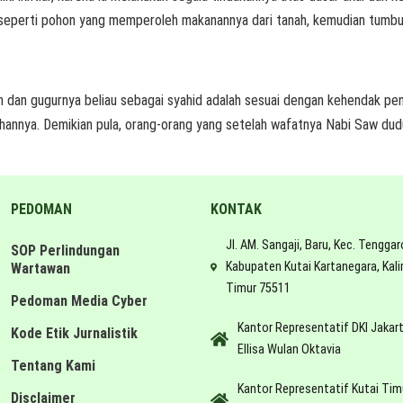
n seperti pohon yang memperoleh makanannya dari tanah, kemudian tumbu
 gugurnya beliau sebagai syahid adalah sesuai dengan kehendak pencipt
annya. Demikian pula, orang-orang yang setelah wafatnya Nabi Saw dudu
PEDOMAN
KONTAK
Jl. AM. Sangaji, Baru, Kec. Tenggar
SOP Perlindungan
Kabupaten Kutai Kartanegara, Kal
Wartawan
Timur 75511
Pedoman Media Cyber
Kantor Representatif DKI Jakar
Kode Etik Jurnalistik
Ellisa Wulan Oktavia
Tentang Kami
Kantor Representatif Kutai Tim
Disclaimer