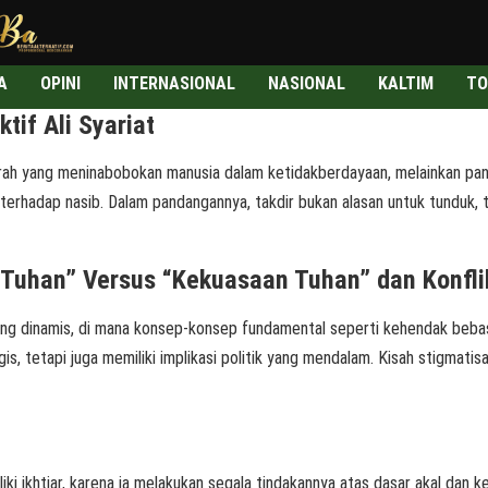
A
OPINI
INTERNASIONAL
NASIONAL
KALTIM
TO
tif Ali Syariat
t pasrah yang meninabobokan manusia dalam ketidakberdayaan, melainkan 
erhadap nasib. Dalam pandangannya, takdir bukan alasan untuk tunduk, t
 Tuhan” Versus “Kekuasaan Tuhan” dan Konflik
yang dinamis, di mana konsep-konsep fundamental seperti kehendak bebas 
, tetapi juga memiliki implikasi politik yang mendalam. Kisah stigmatis
ki ikhtiar, karena ia melakukan segala tindakannya atas dasar akal dan 