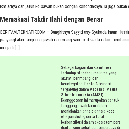
ikhtiarnya dan jatuh ke bawah bukan dengan kehendaknya. Ia juga buka
Memaknai Takdir Ilahi dengan Benar
BERITAALTERNATIF.COM – Bangkitnya Sayyid asy-Syuhada Imam Husain dan
penyangkalan tanggung jawab dari orang yang ikut serta dalam pembunuh
menjadi […]
Sebagai bagian dari komitmen
terhadap standar jurnalisme yang
akurat, berimbang, dan
berintegritas, Berita Alternatif
tergabung dalam
Asosiasi Media
Siber Indonesia (AMSI)
.
Keanggotaan ini merupakan bentuk
tanggung jawab kami dalam
menjalankan prinsip-prinsip kode
etik jurnalistik, serta turut
berkontribusi dalam ekosistem pers
digital yang sehat dan terpercaya di