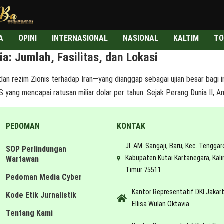
A
OPINI
INTERNASIONAL
NASIONAL
KALTIM
TO
: Jumlah, Fasilitas, dan Lokasi
rezim Zionis terhadap Iran—yang dianggap sebagai ujian besar bagi ind
 yang mencapai ratusan miliar dolar per tahun. Sejak Perang Dunia II, A
PEDOMAN
KONTAK
Jl. AM. Sangaji, Baru, Kec. Tenggar
SOP Perlindungan
Kabupaten Kutai Kartanegara, Kal
Wartawan
Timur 75511
Pedoman Media Cyber
Kantor Representatif DKI Jakar
Kode Etik Jurnalistik
Ellisa Wulan Oktavia
Tentang Kami