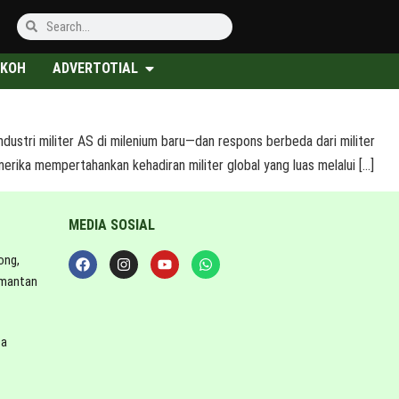
KOH
ADVERTOTIAL
ustri militer AS di milenium baru—dan respons berbeda dari militer
merika mempertahankan kehadiran militer global yang luas melalui […]
MEDIA SOSIAL
ong,
imantan
ta