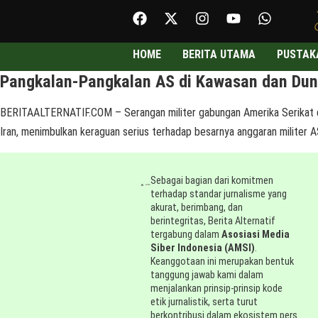
HOME
BERITA UTAMA
PUSTAK
Pangkalan-Pangkalan AS di Kawasan dan Dunia
BERITAALTERNATIF.COM – Serangan militer gabungan Amerika Serikat dan 
Iran, menimbulkan keraguan serius terhadap besarnya anggaran militer AS
Sebagai bagian dari komitmen
terhadap standar jurnalisme yang
akurat, berimbang, dan
berintegritas, Berita Alternatif
tergabung dalam
Asosiasi Media
Siber Indonesia (AMSI)
.
Keanggotaan ini merupakan bentuk
tanggung jawab kami dalam
menjalankan prinsip-prinsip kode
etik jurnalistik, serta turut
berkontribusi dalam ekosistem pers