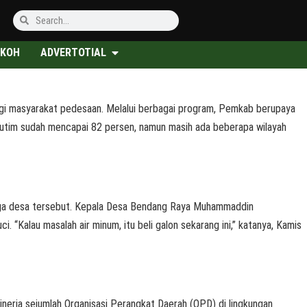
KOH
ADVERTOTIAL
gi masyarakat pedesaan. Melalui berbagai program, Pemkab berupaya
 Kutim sudah mencapai 82 persen, namun masih ada beberapa wilayah
ga desa tersebut. Kepala Desa Bendang Raya Muhammaddin
Kalau masalah air minum, itu beli galon sekarang ini,” katanya, Kamis
nerja sejumlah Organisasi Perangkat Daerah (OPD) di lingkungan