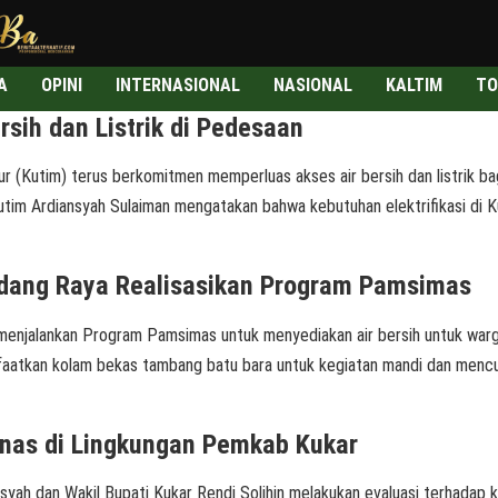
A
OPINI
INTERNASIONAL
NASIONAL
KALTIM
TO
sih dan Listrik di Pedesaan
Kutim) terus berkomitmen memperluas akses air bersih dan listrik ba
 Kutim Ardiansyah Sulaiman mengatakan bahwa kebutuhan elektrifikasi di
ndang Raya Realisasikan Program Pamsimas
jalankan Program Pamsimas untuk menyediakan air bersih untuk war
tkan kolam bekas tambang batu bara untuk kegiatan mandi dan mencuci. “
inas di Lingkungan Pemkab Kukar
h dan Wakil Bupati Kukar Rendi Solihin melakukan evaluasi terhadap ki