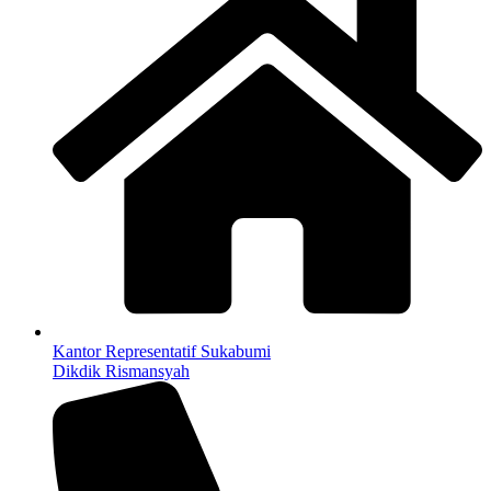
Kantor Representatif Sukabumi
Dikdik Rismansyah