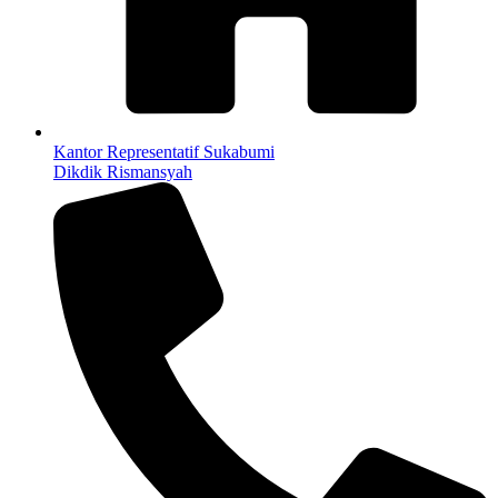
Kantor Representatif Sukabumi
Dikdik Rismansyah