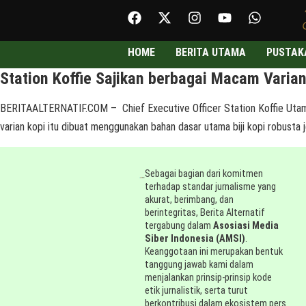
HOME
BERITA UTAMA
PUSTAK
Station Koffie Sajikan berbagai Macam Varian
BERITAALTERNATIF.COM – Chief Executive Officer Station Koffie Utam 
varian kopi itu dibuat menggunakan bahan dasar utama biji kopi robusta 
Sebagai bagian dari komitmen
terhadap standar jurnalisme yang
akurat, berimbang, dan
berintegritas, Berita Alternatif
tergabung dalam
Asosiasi Media
Siber Indonesia (AMSI)
.
Keanggotaan ini merupakan bentuk
tanggung jawab kami dalam
menjalankan prinsip-prinsip kode
etik jurnalistik, serta turut
berkontribusi dalam ekosistem pers