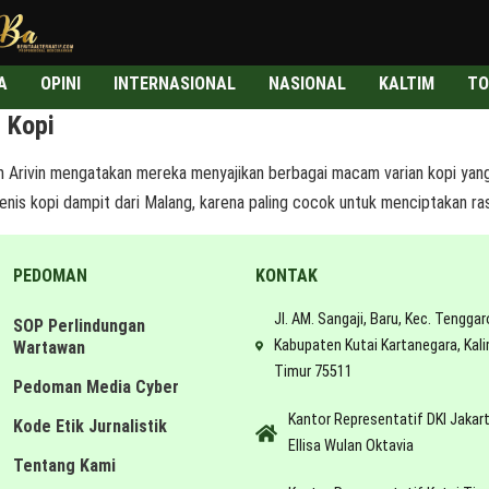
A
OPINI
INTERNASIONAL
NASIONAL
KALTIM
TO
 Kopi
Arivin mengatakan mereka menyajikan berbagai macam varian kopi yang 
jenis kopi dampit dari Malang, karena paling cocok untuk menciptakan ras
PEDOMAN
KONTAK
Jl. AM. Sangaji, Baru, Kec. Tenggar
SOP Perlindungan
Kabupaten Kutai Kartanegara, Kal
Wartawan
Timur 75511
Pedoman Media Cyber
Kantor Representatif DKI Jakar
Kode Etik Jurnalistik
Ellisa Wulan Oktavia
Tentang Kami