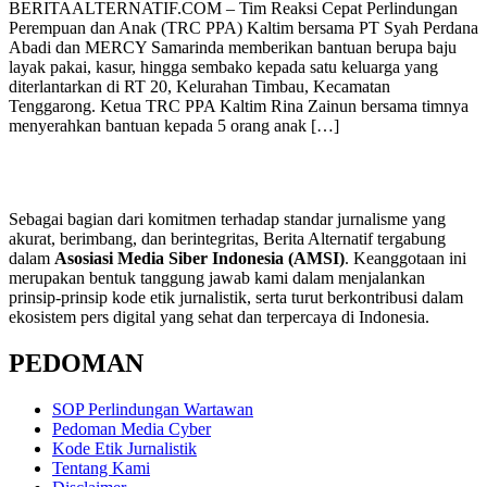
BERITAALTERNATIF.COM – Tim Reaksi Cepat Perlindungan
Perempuan dan Anak (TRC PPA) Kaltim bersama PT Syah Perdana
Abadi dan MERCY Samarinda memberikan bantuan berupa baju
layak pakai, kasur, hingga sembako kepada satu keluarga yang
diterlantarkan di RT 20, Kelurahan Timbau, Kecamatan
Tenggarong. Ketua TRC PPA Kaltim Rina Zainun bersama timnya
menyerahkan bantuan kepada 5 orang anak […]
Sebagai bagian dari komitmen terhadap standar jurnalisme yang
akurat, berimbang, dan berintegritas, Berita Alternatif tergabung
dalam
Asosiasi Media Siber Indonesia (AMSI)
. Keanggotaan ini
merupakan bentuk tanggung jawab kami dalam menjalankan
prinsip-prinsip kode etik jurnalistik, serta turut berkontribusi dalam
ekosistem pers digital yang sehat dan terpercaya di Indonesia.
PEDOMAN
SOP Perlindungan Wartawan
Pedoman Media Cyber
Kode Etik Jurnalistik
Tentang Kami