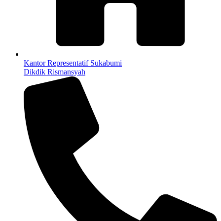
Kantor Representatif Sukabumi
Dikdik Rismansyah