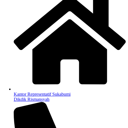
Kantor Representatif Sukabumi
Dikdik Rismansyah