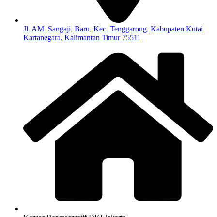
Jl. AM. Sangaji, Baru, Kec. Tenggarong, Kabupaten Kutai
Kartanegara, Kalimantan Timur 75511